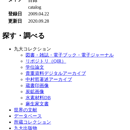
目録
catalog
登録日
2009.04.22
更新日
2020.09.28
探す・調べる
九大コレクション
図書・雑誌・電子ブック・電子ジャーナル
リポジトリ（QIR）
学位論文
貴重資料デジタルアーカイブ
中村哲著述アーカイブ
蔵書印画像
炭鉱画像
水素材料DB
麻生家文書
世界の文献
データベース
所蔵コレクション
九大出版物