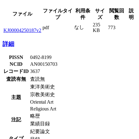
ファイルタイ
利用条
サイ
閲覧回
説
ファイル
プ
件
ズ
数
明
235
なし
pdf
773
KJ00004250187v2
KB
詳細
PISSN
0492-8199
NCID
AN00150703
レコードID
3637
査読有無
査読無
東洋美術史
宗教美術史
主題
Oriental Art
Religious Art
略歴
注記
業績目録
紀要論文
タイプ