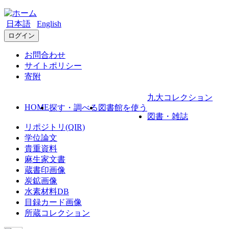
日本語
English
ログイン
お問合わせ
サイトポリシー
寄附
九大コレクション
HOME
探す・調べる
図書館を使う
図書・雑誌
リポジトリ(QIR)
学位論文
貴重資料
麻生家文書
蔵書印画像
炭鉱画像
水素材料DB
目録カード画像
所蔵コレクション