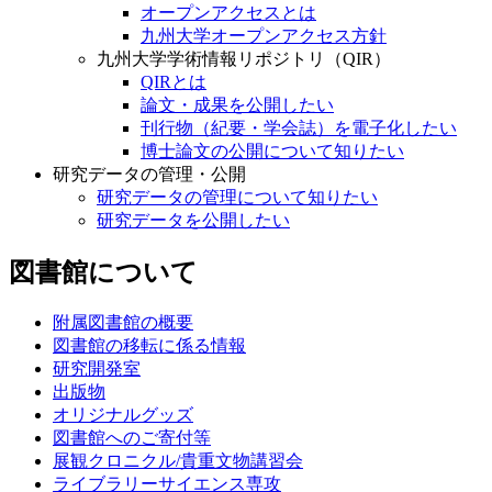
オープンアクセスとは
九州大学オープンアクセス方針
九州大学学術情報リポジトリ（QIR）
QIRとは
論文・成果を公開したい
刊行物（紀要・学会誌）を電子化したい
博士論文の公開について知りたい
研究データの管理・公開
研究データの管理について知りたい
研究データを公開したい
図書館について
附属図書館の概要
図書館の移転に係る情報
研究開発室
出版物
オリジナルグッズ
図書館へのご寄付等
展観クロニクル/貴重文物講習会
ライブラリーサイエンス専攻