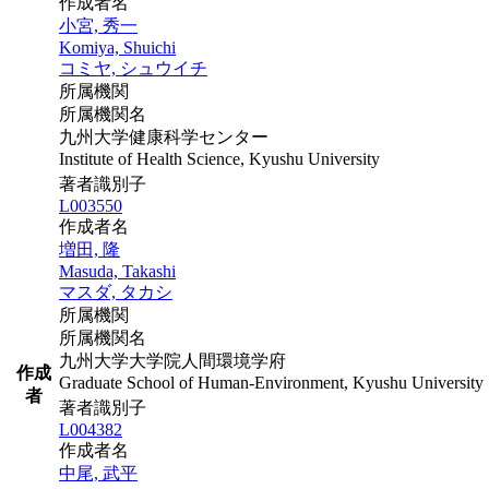
作成者名
小宮, 秀一
Komiya, Shuichi
コミヤ, シュウイチ
所属機関
所属機関名
九州大学健康科学センター
Institute of Health Science, Kyushu University
著者識別子
L003550
作成者名
増田, 隆
Masuda, Takashi
マスダ, タカシ
所属機関
所属機関名
九州大学大学院人間環境学府
作成
Graduate School of Human-Environment, Kyushu University
者
著者識別子
L004382
作成者名
中尾, 武平