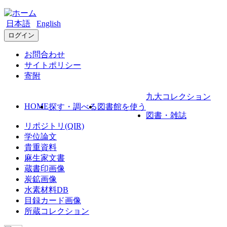
日本語
English
ログイン
お問合わせ
サイトポリシー
寄附
九大コレクション
HOME
探す・調べる
図書館を使う
図書・雑誌
リポジトリ(QIR)
学位論文
貴重資料
麻生家文書
蔵書印画像
炭鉱画像
水素材料DB
目録カード画像
所蔵コレクション