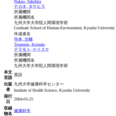
Nakao, Takehira
ナカオ, タケヒラ
所属機関
所属機関名
九州大学大学院人間環境学府
Graduate School of Human-Environment, Kyushu University
作成者名
寺本, 圭輔
Teramoto, Keisuke
テラモト, ケイスケ
所属機関
所属機関名
九州大学大学院人間環境学府
本文
英語
言語
出版
九州大学健康科学センター
者
Institute of Health Science, Kyushu University
発行
2004-03-25
日
収録
健康科学
物名