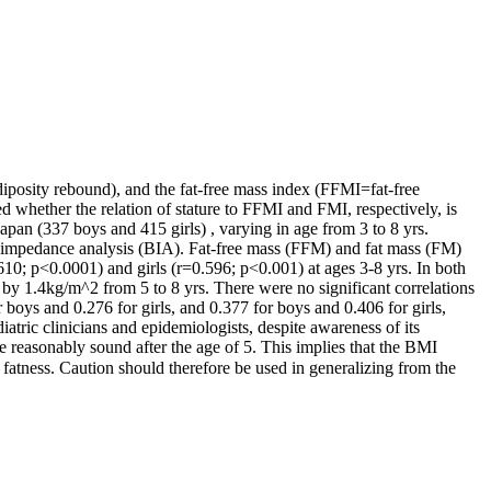
osity rebound), and the fat-free mass index (FFMI=fat-free
whether the relation of stature to FFMI and FMI, respectively, is
n (337 boys and 415 girls) , varying in age from 3 to 8 yrs.
dance analysis (BIA). Fat-free mass (FFM) and fat mass (FM)
; p<0.0001) and girls (r=0.596; p<0.001) at ages 3-8 yrs. In both
e, by 1.4kg/m^2 from 5 to 8 yrs. There were no significant correlations
 boys and 0.276 for girls, and 0.377 for boys and 0.406 for girls,
c clinicians and epidemiologists, despite awareness of its
 reasonably sound after the age of 5. This implies that the BMI
 fatness. Caution should therefore be used in generalizing from the