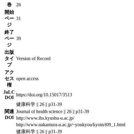
巻
26
開始
ペー
31
ジ
終了
ペー
39
ジ
出版
タイ
Version of Record
プ
アク
セス
open access
権
JaLC
https://doi.org/10.15017/3513
DOI
健康科学 || 26 || p31-39
関連
Journal of health science || 26 || p31-39
DOI
http://www.ihs.kyushu-u.ac.jp/
http://www.nakamura-u.ac.jp/~youkyou/kyoin/t09_1.html
健康科学 || 26 || p31-39