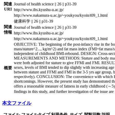
関連
Journal of health science || 26 || p31-39
URI
http://www.ihs.kyushu-u.ac.jp/
http://www.nakamura-u.ac.jp/~youkyou/kyoin/t09_1.html
健康科学 || 26 || p31-39
関連
Journal of health science || 26 || p31-39
情報
http://www.ihs.kyushu-u.ac.jp/
http://www.nakamura-u.ac.jp/~youkyou/kyoin/t09_1.html
OBJECTIVE: The beginning of the post-infancy rise in the bo
mass/stature^2
...
, kg/m^2) and fat mass index (FMI=fat mass/s
independent of childhood BMI-rebound. DESIGN: Cross-sectiona
MEASUREMENTS AND METHODS: Stature and body mass were me
were both adjusted for stature to give FFMI and FMI. RESULT
sexes, levels of BMI tended to dip slightly with increasing age
概要
between stature and FFMI and FMI in the 3-5 yrs age group, but 
respectively). CONCLUSION: The convenience with which BMI c
shortcomings. However, the present study has demonstrated tha
offers a reasonable measure of fatness in early childhood (～5y
findings in this study, and further investigation of the issue are
本文ファイル
ファイル
ファイルタイプ
利用条件
サイズ
閲覧回数
説明