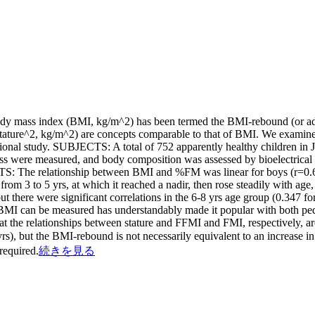
dy mass index (BMI, kg/m^2) has been termed the BMI-rebound (or adip
tature^2, kg/m^2) are concepts comparable to that of BMI. We examined 
l study. SUBJECTS: A total of 752 apparently healthy children in Japa
asured, and body composition was assessed by bioelectrical impe
S: The relationship between BMI and %FM was linear for boys (r=0.610
 from 3 to 5 yrs, at which it reached a nadir, then rose steadily with ag
there were significant correlations in the 6-8 yrs age group (0.347 for
an be measured has understandably made it popular with both pediatri
t the relationships between stature and FFMI and FMI, respectively, are
rs), but the BMI-rebound is not necessarily equivalent to an increase in
 required.
続きを見る