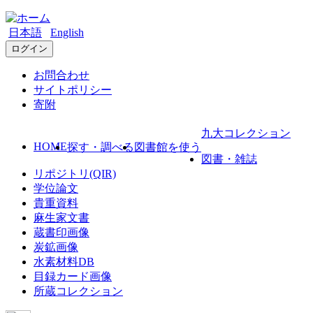
日本語
English
ログイン
お問合わせ
サイトポリシー
寄附
九大コレクション
HOME
探す・調べる
図書館を使う
図書・雑誌
リポジトリ(QIR)
学位論文
貴重資料
麻生家文書
蔵書印画像
炭鉱画像
水素材料DB
目録カード画像
所蔵コレクション