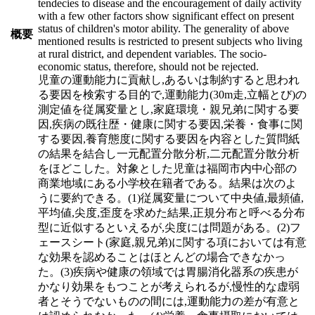
tendecies to disease and the encouragement of daily activity
with a few other factors show significant effect on present
status of children's motor ability. The generality of above
概要
mentioned results is restricted to present subjects who living
at rural district, and dependent variables. The socio-
economic status, therefore, should not be rejected.
児童の運動能力に貢献し,あるいは制約すると思われ
る要因を検索する目的で,運動能力(30m走,立幅とび)の
測定値を従属変量とし,家庭環境・親兄弟に関する要
因,疾病の既往歴・健康に関する要因,栄養・食事に関
する要因,養育態度に関する要因を内容とした質問紙
の結果を結合し一元配置分散分析,二元配置分散分析
をほどこした。対象とした児童は福岡市内中心部の
商業地域にある小学校在籍者である。結果は次のよ
うに要約できる。(1)従属変量について中央値,最頻値,
平均値,尖度,歪度を求めた結果,正規分布と呼べる分布
型に近似するといえるが,尖度には問題がある。(2)フ
ェースシート(家庭,親兄弟)に関する項においては有意
な効果を認めることはほとんどの場合できなかっ
た。(3)疾病や健康の領域では胃腸消化器系の疾患が
かなり効果をもつことが考えられるが,慢性的な虚弱
者とそうでないものの間には,運動能力の差が有意と