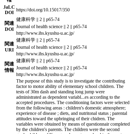
JaLC
https://doi.org/10.15017/350
DOI
健康科学 || 2 || p65-74
関連
Journal of health science || 2 || p65-74
DOI
http://www.ihs.kyushu-u.ac.jp/
健康科学 || 2 || p65-74
関連
Journal of health science || 2 || p65-74
URI
http://www.ihs.kyushu-u.ac.jp/
健康科学 || 2 || p65-74
関連
Journal of health science || 2 || p65-74
情報
http://www.ihs.kyushu-u.ac.jp/
The purpose of this study is to investigate the contributing
factor to motor ability of elementary school children. The
tests of 30m dash and standing long jump were
administrated as dependent variabl
...
es according to the
accepted procedures. The conditioning factors were selected
from the following areas : children's domestic atmosphere;
experience of disease ; diets, and nutritonal status ; parental
attitudes toward the upbringing of their chidren. The
variables were obtained by means of questionnair completed
by the children's parents. The children were the second