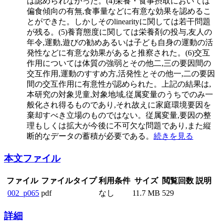
は認められなかった。(4)栄養・食事摂取においては
偏食傾向の有無,食事量などに有意な効果を認めるこ
とができた。しかしそのlinearityに関しては若干問題
が残る。(5)養育態度に関しては栄養剤の投与,友人の
年令,運動,遊びの勧めあるいは子ども自身の運動の活
発性などに有意な効果があると推察された。(6)交互
作用については体質の強弱とその他二,三の要因間の
交互作用,運動のすすめ方,活発性とその他一,二の要因
間の交互作用に有意性が認められた。上記の結果は,
本研究の対象児童,対象地域,従属変量のうちでのみ一
般化され得るものであり,それ故えに家庭環境要因を
棄却すべき立場のものではない。従属変量,要因の整
理もしくは拡大が今後に不可欠な問題であり,また縦
断的なデータの蓄積が必要である。
続きを見る
本文ファイル
ファイル
ファイルタイプ
利用条件
サイズ
閲覧回数
説明
002_p065
pdf
なし
11.7 MB
529
詳細