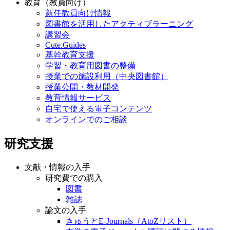
教育（教員向け）
新任教員向け情報
図書館を活用したアクティブラーニング
講習会
Cute.Guides
基幹教育支援
学習・教育用図書の整備
授業での施設利用（中央図書館）
授業公開・教材開発
教育情報サービス
自宅で使える電子コンテンツ
オンラインでのご相談
研究支援
文献・情報の入手
研究費での購入
図書
雑誌
論文の入手
きゅうとE-Journals（AtoZリスト）