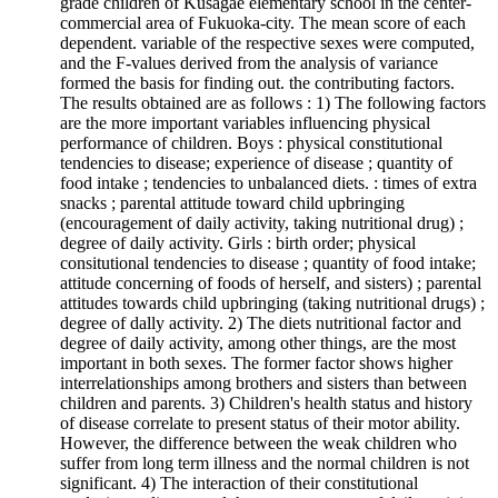
grade children of Kusagae elementary school in the center-
commercial area of Fukuoka-city. The mean score of each
dependent. variable of the respective sexes were computed,
and the F-values derived from the analysis of variance
formed the basis for finding out. the contributing factors.
The results obtained are as follows : 1) The following factors
are the more important variables influencing physical
performance of children. Boys : physical constitutional
tendencies to disease; experience of disease ; quantity of
food intake ; tendencies to unbalanced diets. : times of extra
snacks ; parental attitude toward child upbringing
(encouragement of daily activity, taking nutritional drug) ;
degree of daily activity. Girls : birth order; physical
consitutional tendencies to disease ; quantity of food intake;
attitude concerning of foods of herself, and sisters) ; parental
attitudes towards child upbringing (taking nutritional drugs) ;
degree of dally activity. 2) The diets nutritional factor and
degree of daily activity, among other things, are the most
important in both sexes. The former factor shows higher
interrelationships among brothers and sisters than between
children and parents. 3) Children's health status and history
of disease correlate to present status of their motor ability.
However, the difference between the weak children who
suffer from long term illness and the normal children is not
significant. 4) The interaction of their constitutional