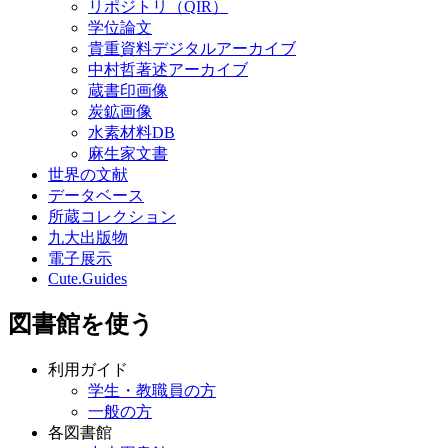
リポジトリ（QIR）
学位論文
貴重資料デジタルアーカイブ
中村哲著述アーカイブ
蔵書印画像
炭鉱画像
水素材料DB
麻生家文書
世界の文献
データベース
所蔵コレクション
九大出版物
電子展示
Cute.Guides
図書館を使う
利用ガイド
学生・教職員の方
一般の方
各図書館