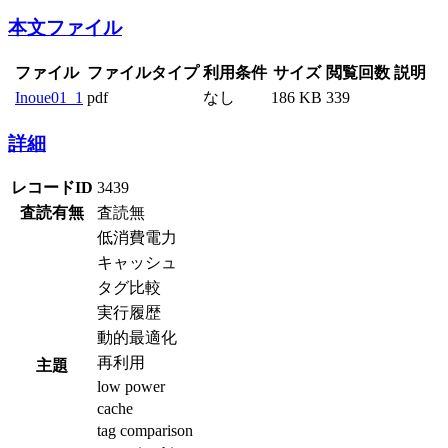
本文ファイル
ファイル
ファイルタイプ
利用条件
サイズ
閲覧回数
説明
Inoue01_1
pdf
なし
186 KB
339
詳細
レコードID
3439
査読有無
査読無
低消費電力
キャッシュ
タグ比較
実行履歴
動的最適化
再利用
主題
low power
cache
tag comparison