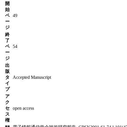
開
始
ペ
49
ー
ジ
終
了
ペ
54
ー
ジ
出
版
タ
Accepted Manuscript
イ
プ
ア
ク
セ
open access
ス
権