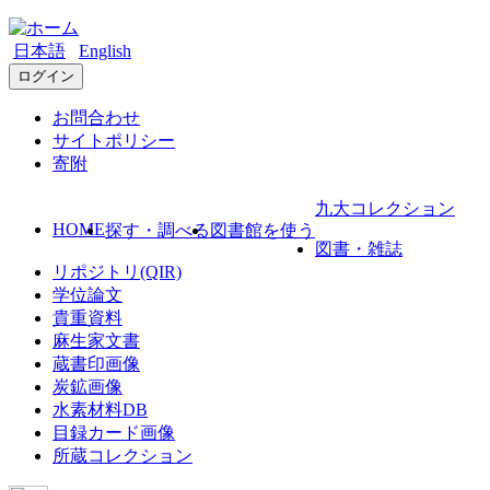
日本語
English
ログイン
お問合わせ
サイトポリシー
寄附
九大コレクション
HOME
探す・調べる
図書館を使う
図書・雑誌
リポジトリ(QIR)
学位論文
貴重資料
麻生家文書
蔵書印画像
炭鉱画像
水素材料DB
目録カード画像
所蔵コレクション