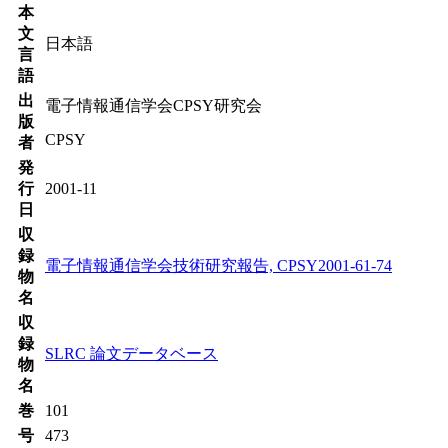
本
文
日本語
言
語
出
電子情報通信学会CPSY研究会
版
CPSY
者
発
行
2001-11
日
収
録
電子情報通信学会技術研究報告, CPSY2001-61-74
物
名
収
録
SLRC 論文データベース
物
名
巻
101
号
473