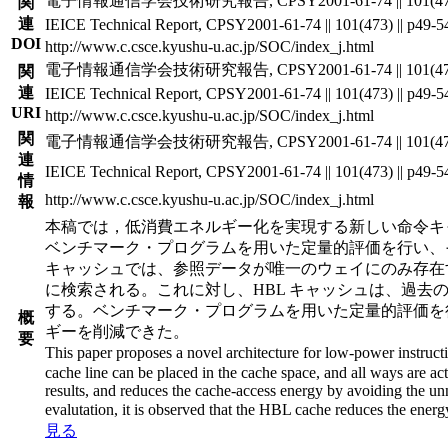
電子情報通信学会技術研究報告, CPSY2001-61-74 || 101(473) 
関
連
IEICE Technical Report, CPSY2001-61-74 || 101(473) || p49-5
DOI
http://www.c.csce.kyushu-u.ac.jp/SOC/index_j.html
電子情報通信学会技術研究報告, CPSY2001-61-74 || 101(473) 
関
連
IEICE Technical Report, CPSY2001-61-74 || 101(473) || p49-5
URI
http://www.c.csce.kyushu-u.ac.jp/SOC/index_j.html
関
電子情報通信学会技術研究報告, CPSY2001-61-74 || 101(473) 
連
IEICE Technical Report, CPSY2001-61-74 || 101(473) || p49-5
情
http://www.c.csce.kyushu-u.ac.jp/SOC/index_j.html
報
本稿では，低消費エネルギー化を実現する新しい命令キ
ベンチマーク・プログラムを用いた定量的評価を行い、
キャッシュでは、参照データが唯一のウェイにのみ存在
に検索される。これに対し、HBL キャッシュは、過
する。ベンチマーク・プログラムを用いた定量的評価を行
概
ギーを削減できた。
要
This paper proposes a novel architecture for low-power instruct
cache line can be placed in the cache space, and all ways are ac
results, and reduces the cache-access energy by avoiding the u
evalutation, it is observed that the HBL cache reduces the ene
見る