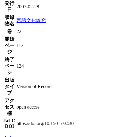
発行
2007-02-28
日
収録
言語文化論究
物名
巻
22
開始
ペー
113
ジ
終了
ペー
124
ジ
出版
タイ
Version of Record
プ
アク
セス
open access
権
JaLC
https://doi.org/10.15017/3430
DOI