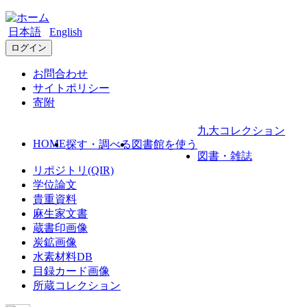
日本語
English
ログイン
お問合わせ
サイトポリシー
寄附
九大コレクション
HOME
探す・調べる
図書館を使う
図書・雑誌
リポジトリ(QIR)
学位論文
貴重資料
麻生家文書
蔵書印画像
炭鉱画像
水素材料DB
目録カード画像
所蔵コレクション