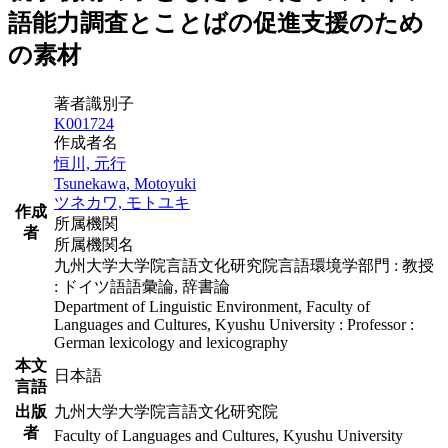
語能力調査とことばの促進支援のため
の素材
著者識別子
K001724
作成者名
恒川, 元行
Tsunekawa, Motoyuki
ツネカワ, モトユキ
作成
所属機関
者
所属機関名
九州大学大学院言語文化研究院言語環境学部門 : 教授
: ドイツ語語彙論, 辞書論
Department of Linguistic Environment, Faculty of
Languages and Cultures, Kyushu University : Professor :
German lexicology and lexicography
本文
日本語
言語
出版
九州大学大学院言語文化研究院
者
Faculty of Languages and Cultures, Kyushu University