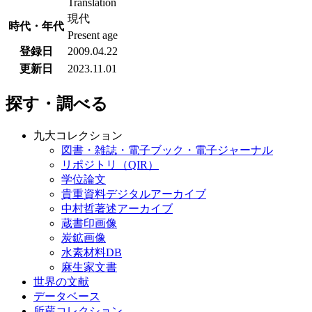
Translation
現代
時代・年代
Present age
登録日
2009.04.22
更新日
2023.11.01
探す・調べる
九大コレクション
図書・雑誌・電子ブック・電子ジャーナル
リポジトリ（QIR）
学位論文
貴重資料デジタルアーカイブ
中村哲著述アーカイブ
蔵書印画像
炭鉱画像
水素材料DB
麻生家文書
世界の文献
データベース
所蔵コレクション