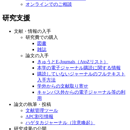
オンラインでのご相談
研究支援
文献・情報の入手
研究費での購入
図書
雑誌
論文の入手
きゅうとE-Journals（AtoZリスト）
本学の電子ジャーナル購読に関する情報
購読していないジャーナルのフルテキスト
入手方法
学外からの文献取り寄せ
キャンパス外からの電子ジャーナル等の利
用
論文の執筆・投稿
文献管理ツール
APC割引情報
ハゲタカジャーナル（注意喚起）
研究成果の公開