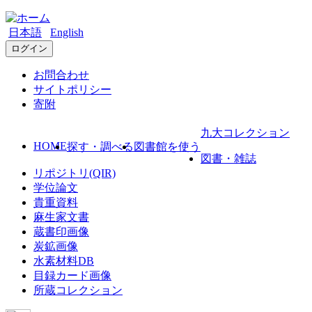
日本語
English
ログイン
お問合わせ
サイトポリシー
寄附
九大コレクション
HOME
探す・調べる
図書館を使う
図書・雑誌
リポジトリ(QIR)
学位論文
貴重資料
麻生家文書
蔵書印画像
炭鉱画像
水素材料DB
目録カード画像
所蔵コレクション