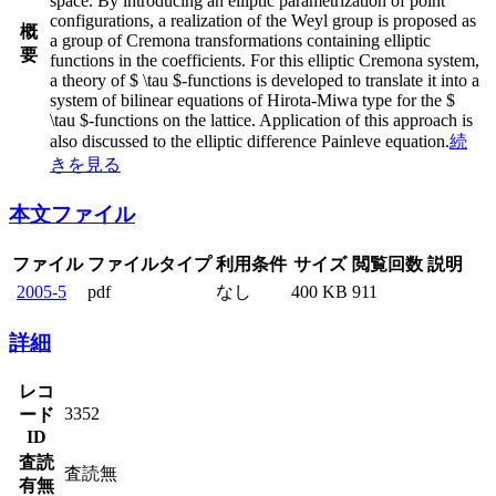
space. By introducing an elliptic parametrization of point
configurations, a realization of the Weyl group is proposed as
概
a group of Cremona transformations containing elliptic
要
functions in the coefficients. For this elliptic Cremona system,
a theory of $ \tau $-functions is developed to translate it into a
system of bilinear equations of Hirota-Miwa type for the $
\tau $-functions on the lattice. Application of this approach is
also discussed to the elliptic difference Painleve equation.
続
きを見る
本文ファイル
ファイルタイ
利用条
ファイル
サイズ
閲覧回数
説明
プ
件
2005-
なし
pdf
400 KB
911
5
詳細
レコ
3352
ード
ID