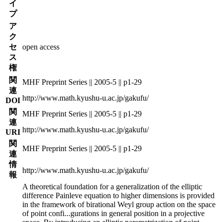
イ
プ
ア
ク
セ
open access
ス
権
関
MHF Preprint Series || 2005-5 || p1-29
連
http://www.math.kyushu-u.ac.jp/gakufu/
DOI
関
MHF Preprint Series || 2005-5 || p1-29
連
http://www.math.kyushu-u.ac.jp/gakufu/
URI
関
MHF Preprint Series || 2005-5 || p1-29
連
情
http://www.math.kyushu-u.ac.jp/gakufu/
報
A theoretical foundation for a generalization of the elliptic
difference Painleve equation to higher dimensions is provided
in the framework of birational Weyl group action on the space
of point confi
...
gurations in general position in a projective