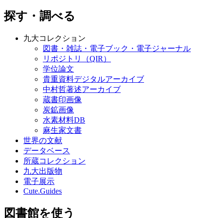
2018.02.22
日
探す・調べる
九大コレクション
図書・雑誌・電子ブック・電子ジャーナル
リポジトリ（QIR）
学位論文
貴重資料デジタルアーカイブ
中村哲著述アーカイブ
蔵書印画像
炭鉱画像
水素材料DB
麻生家文書
世界の文献
データベース
所蔵コレクション
九大出版物
電子展示
Cute.Guides