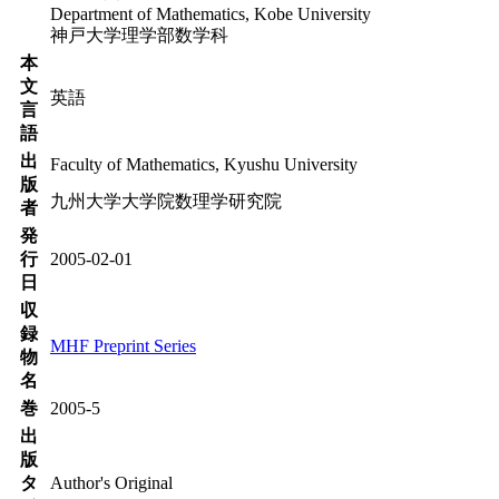
Department of Mathematics, Kobe University
神戸大学理学部数学科
本
文
英語
言
語
出
Faculty of Mathematics, Kyushu University
版
九州大学大学院数理学研究院
者
発
行
2005-02-01
日
収
録
MHF Preprint Series
物
名
巻
2005-5
出
版
タ
Author's Original