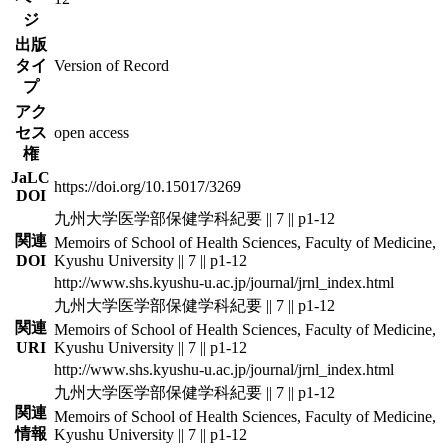
ジ
出版
タイ
Version of Record
プ
アク
セス
open access
権
JaLC
https://doi.org/10.15017/3269
DOI
九州大学医学部保健学科紀要 || 7 || p1-12
関連
Memoirs of School of Health Sciences, Faculty of Medicine,
DOI
Kyushu University || 7 || p1-12
http://www.shs.kyushu-u.ac.jp/journal/jrnl_index.html
九州大学医学部保健学科紀要 || 7 || p1-12
関連
Memoirs of School of Health Sciences, Faculty of Medicine,
URI
Kyushu University || 7 || p1-12
http://www.shs.kyushu-u.ac.jp/journal/jrnl_index.html
九州大学医学部保健学科紀要 || 7 || p1-12
関連
Memoirs of School of Health Sciences, Faculty of Medicine,
情報
Kyushu University || 7 || p1-12