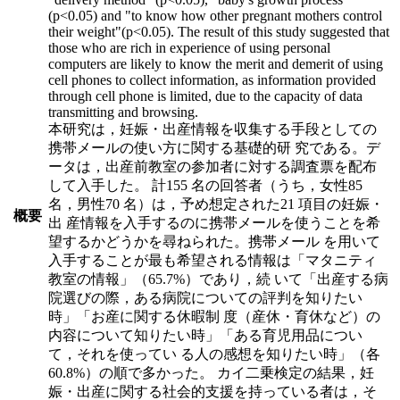
(p<0.05) and "to know how other pregnant mothers control
their weight"(p<0.05). The result of this study suggested that
those who are rich in experience of using personal
computers are likely to know the merit and demerit of using
cell phones to collect information, as information provided
through cell phone is limited, due to the capacity of data
transmitting and browsing.
本研究は，妊娠・出産情報を収集する手段としての
携帯メールの使い方に関する基礎的研 究である。デ
ータは，出産前教室の参加者に対する調査票を配布
して入手した。 計155 名の回答者（うち，女性85
名，男性70 名）は，予め想定された21 項目の妊娠・
概要
出 産情報を入手するのに携帯メールを使うことを希
望するかどうかを尋ねられた。携帯メール を用いて
入手することが最も希望される情報は「マタニティ
教室の情報」（65.7%）であり，続 いて「出産する病
院選びの際，ある病院についての評判を知りたい
時」「お産に関する休暇制 度（産休・育休など）の
内容について知りたい時」「ある育児用品につい
て，それを使ってい る人の感想を知りたい時」（各
60.8%）の順で多かった。 カイ二乗検定の結果，妊
娠・出産に関する社会的支援を持っている者は，そ