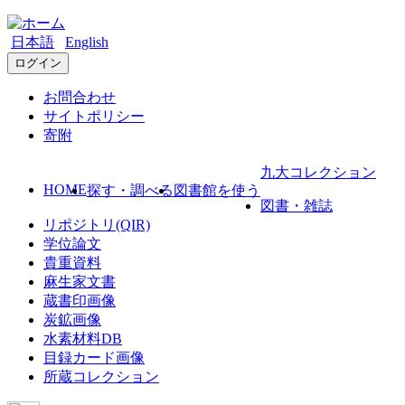
日本語
English
ログイン
お問合わせ
サイトポリシー
寄附
九大コレクション
HOME
探す・調べる
図書館を使う
図書・雑誌
リポジトリ(QIR)
学位論文
貴重資料
麻生家文書
蔵書印画像
炭鉱画像
水素材料DB
目録カード画像
所蔵コレクション