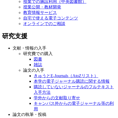
授業での施設利用（中央図書館）
授業公開・教材開発
教育情報サービス
自宅で使える電子コンテンツ
オンラインでのご相談
研究支援
文献・情報の入手
研究費での購入
図書
雑誌
論文の入手
きゅうとE-Journals（AtoZリスト）
本学の電子ジャーナル購読に関する情報
購読していないジャーナルのフルテキスト
入手方法
学外からの文献取り寄せ
キャンパス外からの電子ジャーナル等の利
用
論文の執筆・投稿