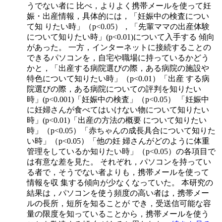
うでない者に 比べ，よりよく携帯メールを使って妊
娠・出産情報，具体的には，「妊娠中の検査につい
て知 りたい時」（p<0.05），「先輩ママの出産体験
について知りたい時」(p<0.01)について入手する 傾向
があった。 一方，インターネットに接続することの
できるパソコンを，自宅や職場に持っているかどう
かと，「出産する病院選びの際，ある病院の施設や
特色について知りたい時」（p<0.01）「出産 する病
院選びの際，ある病院についての評判を知りたい
時」(p<0.001)「妊娠中の検査」（p<0.05） 「妊娠中
に妊婦さんが食べてはいけない物について知りたい
時」(p<0.01)「出産の方法の概要 について知りたい
時」（p<0.05）「赤ちゃんの成長具合について知りた
い時」（p<0.05）「他の妊 婦さんがどのように体重
管理をしているか知りたい時」（p<0.05）の各項目で
は有意な差を見た。 それぞれ，パソコンを持ってい
る者で，そうでない者よりも，携帯メールを使って
情報を収 集する傾向が少なくなっていた。 本研究の
結果は，パソコンを使う頻度の高い者は，携帯メー
ルの長所，短所を知ることが でき，受送信可能な容
量の限度を知っていることから，携帯メールを使う