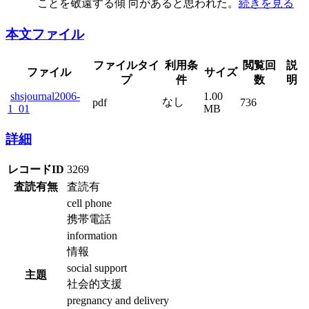
ことを敬遠する傾 向があると思われた。
続きを見る
本文ファイル
ファイルタイ
利用条
閲覧回
説
ファイル
サイズ
プ
件
数
明
shsjournal2006-
1.00
なし
pdf
736
1_01
MB
詳細
レコードID
3269
査読有無
査読有
cell phone
携帯電話
information
情報
social support
主題
社会的支援
pregnancy and delivery