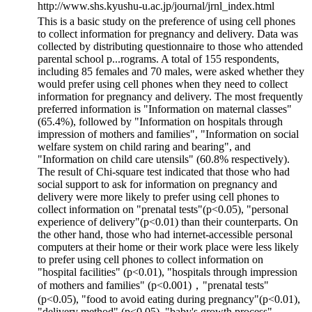
http://www.shs.kyushu-u.ac.jp/journal/jrnl_index.html
This is a basic study on the preference of using cell phones
to collect information for pregnancy and delivery. Data was
collected by distributing questionnaire to those who attended
parental school p
...
rograms. A total of 155 respondents,
including 85 females and 70 males, were asked whether they
would prefer using cell phones when they need to collect
information for pregnancy and delivery. The most frequently
preferred information is "Information on maternal classes"
(65.4%), followed by "Information on hospitals through
impression of mothers and families", "Information on social
welfare system on child raring and bearing", and
"Information on child care utensils" (60.8% respectively).
The result of Chi-square test indicated that those who had
social support to ask for information on pregnancy and
delivery were more likely to prefer using cell phones to
collect information on "prenatal tests"(p<0.05), "personal
experience of delivery"(p<0.01) than their counterparts. On
the other hand, those who had internet-accessible personal
computers at their home or their work place were less likely
to prefer using cell phones to collect information on
"hospital facilities" (p<0.01), "hospitals through impression
of mothers and families" (p<0.001)，"prenatal tests"
(p<0.05), "food to avoid eating during pregnancy"(p<0.01),
"delivery method" (p<0.05), "baby's growth process"