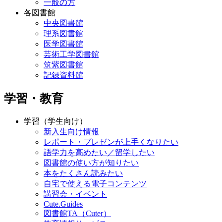
一般の方
各図書館
中央図書館
理系図書館
医学図書館
芸術工学図書館
筑紫図書館
記録資料館
学習・教育
学習（学生向け）
新入生向け情報
レポート・プレゼンが上手くなりたい
語学力を高めたい／留学したい
図書館の使い方が知りたい
本をたくさん読みたい
自宅で使える電子コンテンツ
講習会・イベント
Cute.Guides
図書館TA（Cuter）