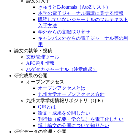
論文の入手
きゅうとE-Journals（AtoZリスト）
本学の電子ジャーナル購読に関する情報
購読していないジャーナルのフルテキスト
入手方法
学外からの文献取り寄せ
キャンパス外からの電子ジャーナル等の利
用
論文の執筆・投稿
文献管理ツール
APC割引情報
ハゲタカジャーナル（注意喚起）
研究成果の公開
オープンアクセス
オープンアクセスとは
九州大学オープンアクセス方針
九州大学学術情報リポジトリ（QIR）
QIRとは
論文・成果を公開したい
刊行物（紀要・学会誌）を電子化したい
博士論文の公開について知りたい
研究データの管理・公開