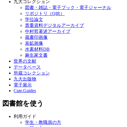
九大コレクション
図書・雑誌・電子ブック・電子ジャーナル
リポジトリ（QIR）
学位論文
貴重資料デジタルアーカイブ
中村哲著述アーカイブ
蔵書印画像
炭鉱画像
水素材料DB
麻生家文書
世界の文献
データベース
所蔵コレクション
九大出版物
電子展示
Cute.Guides
図書館を使う
利用ガイド
学生・教職員の方