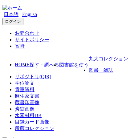
日本語
English
ログイン
お問合わせ
サイトポリシー
寄附
九大コレクション
HOME
探す・調べる
図書館を使う
図書・雑誌
リポジトリ(QIR)
学位論文
貴重資料
麻生家文書
蔵書印画像
炭鉱画像
水素材料DB
目録カード画像
所蔵コレクション