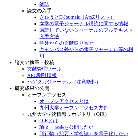
雑誌
論文の入手
きゅうとE-Journals（AtoZリスト）
本学の電子ジャーナル購読に関する情報
購読していないジャーナルのフルテキスト
入手方法
学外からの文献取り寄せ
キャンパス外からの電子ジャーナル等の利
用
論文の執筆・投稿
文献管理ツール
APC割引情報
ハゲタカジャーナル（注意喚起）
研究成果の公開
オープンアクセス
オープンアクセスとは
九州大学オープンアクセス方針
九州大学学術情報リポジトリ（QIR）
QIRとは
論文・成果を公開したい
刊行物（紀要・学会誌）を電子化したい