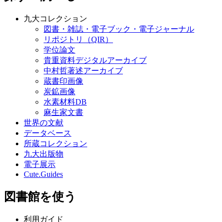
九大コレクション
図書・雑誌・電子ブック・電子ジャーナル
リポジトリ（QIR）
学位論文
貴重資料デジタルアーカイブ
中村哲著述アーカイブ
蔵書印画像
炭鉱画像
水素材料DB
麻生家文書
世界の文献
データベース
所蔵コレクション
九大出版物
電子展示
Cute.Guides
図書館を使う
利用ガイド