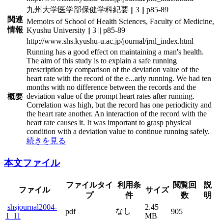
九州大学医学部保健学科紀要 || 3 || p85-89
関連
Memoirs of School of Health Sciences, Faculty of Medicine,
情報
Kyushu University || 3 || p85-89
http://www.shs.kyushu-u.ac.jp/journal/jrnl_index.html
Running has a good effect on maintaining a man's health.
The aim of this study is to explain a safe running
prescription by comparison of the deviation value of the
heart rate with the record of the e
...
arly running. We had ten
months with no difference between the records and the
deviation value of the prompt heart rates after running.
概要
Correlation was high, but the record has one periodicity and
the heart rate another. An interaction of the record with the
heart rate causes it. It was important to grasp physical
condition with a deviation value to continue running safely.
続きを見る
本文ファイル
ファイルタイ
利用条
閲覧回
説
ファイル
サイズ
プ
件
数
明
shsjournal2004-
2.45
なし
pdf
905
1_11
MB