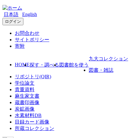
日本語
English
ログイン
お問合わせ
サイトポリシー
寄附
九大コレクション
HOME
探す・調べる
図書館を使う
図書・雑誌
リポジトリ(QIR)
学位論文
貴重資料
麻生家文書
蔵書印画像
炭鉱画像
水素材料DB
目録カード画像
所蔵コレクション