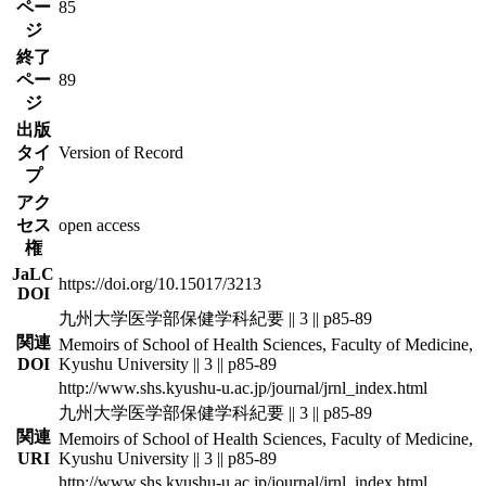
ペー
85
ジ
終了
ペー
89
ジ
出版
タイ
Version of Record
プ
アク
セス
open access
権
JaLC
https://doi.org/10.15017/3213
DOI
九州大学医学部保健学科紀要 || 3 || p85-89
関連
Memoirs of School of Health Sciences, Faculty of Medicine,
DOI
Kyushu University || 3 || p85-89
http://www.shs.kyushu-u.ac.jp/journal/jrnl_index.html
九州大学医学部保健学科紀要 || 3 || p85-89
関連
Memoirs of School of Health Sciences, Faculty of Medicine,
URI
Kyushu University || 3 || p85-89
http://www.shs.kyushu-u.ac.jp/journal/jrnl_index.html