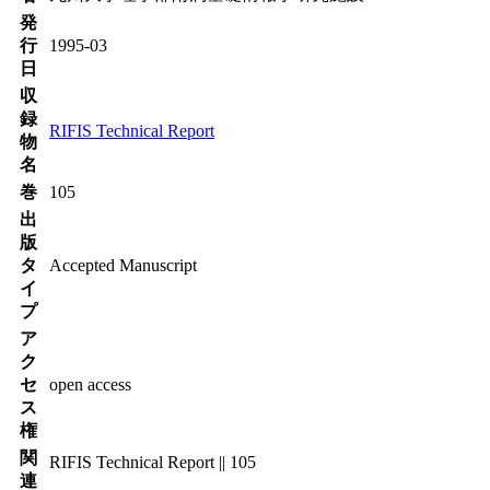
発
行
1995-03
日
収
録
RIFIS Technical Report
物
名
巻
105
出
版
タ
Accepted Manuscript
イ
プ
ア
ク
セ
open access
ス
権
関
RIFIS Technical Report || 105
連