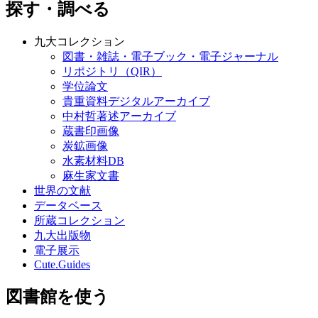
探す・調べる
九大コレクション
図書・雑誌・電子ブック・電子ジャーナル
リポジトリ（QIR）
学位論文
貴重資料デジタルアーカイブ
中村哲著述アーカイブ
蔵書印画像
炭鉱画像
水素材料DB
麻生家文書
世界の文献
データベース
所蔵コレクション
九大出版物
電子展示
Cute.Guides
図書館を使う