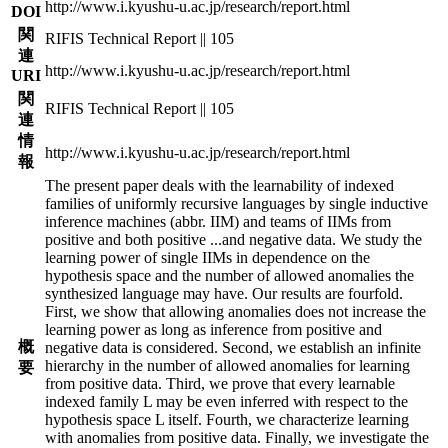
http://www.i.kyushu-u.ac.jp/research/report.html
DOI
関
RIFIS Technical Report || 105
連
http://www.i.kyushu-u.ac.jp/research/report.html
URI
関
RIFIS Technical Report || 105
連
情
http://www.i.kyushu-u.ac.jp/research/report.html
報
The present paper deals with the learnability of indexed
families of uniformly recursive languages by single inductive
inference machines (abbr. IIM) and teams of IIMs from
positive and both positive
...
and negative data. We study the
learning power of single IIMs in dependence on the
hypothesis space and the number of allowed anomalies the
synthesized language may have. Our results are fourfold.
First, we show that allowing anomalies does not increase the
learning power as long as inference from positive and
概
negative data is considered. Second, we establish an infinite
hierarchy in the number of allowed anomalies for learning
要
from positive data. Third, we prove that every learnable
indexed family L may be even inferred with respect to the
hypothesis space L itself. Fourth, we characterize learning
with anomalies from positive data. Finally, we investigate the