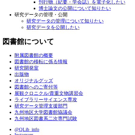
刊行物（紀要・学会誌）を電子化したい
博士論文の公開について知りたい
研究データの管理・公開
研究データの管理について知りたい
研究データを公開したい
図書館について
附属図書館の概要
図書館の移転に係る情報
研究開発室
出版物
オリジナルグッズ
図書館へのご寄付等
展観クロニクル/貴重文物講習会
ライブラリーサイエンス専攻
研究データ管理支援部門
九州地区大学図書館協議会
九州地区図書系二次専門試験
@QLib_info
Instagram