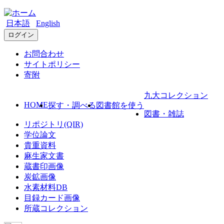
日本語
English
ログイン
お問合わせ
サイトポリシー
寄附
九大コレクション
HOME
探す・調べる
図書館を使う
図書・雑誌
リポジトリ(QIR)
学位論文
貴重資料
麻生家文書
蔵書印画像
炭鉱画像
水素材料DB
目録カード画像
所蔵コレクション