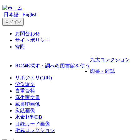
日本語
English
ログイン
お問合わせ
サイトポリシー
寄附
九大コレクション
HOME
探す・調べる
図書館を使う
図書・雑誌
リポジトリ(QIR)
学位論文
貴重資料
麻生家文書
蔵書印画像
炭鉱画像
水素材料DB
目録カード画像
所蔵コレクション