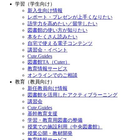
学習（学生向け）
新入生向け情報
レポート・プレゼンが上手くなりたい
語学力を高めたい／留学したい
図書館の使い方が知りたい
本をたくさん読みたい
自宅で使える電子コンテンツ
講習会・イベント
Cute.Guides
図書館TA（Cuter）
教育情報サービス
オンラインでのご相談
教育（教員向け）
新任教員向け情報
図書館を活用したアクティブラーニング
講習会
Cute.Guides
基幹教育支援
学習・教育用図書の整備
授業での施設利用（中央図書館）
授業公開・教材開発
教育情報サービス