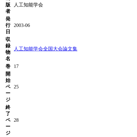
版
人工知能学会
者
発
行
2003-06
日
収
録
人工知能学会全国大会論文集
物
名
巻
17
開
始
ペ
25
ー
ジ
終
了
ペ
28
ー
ジ