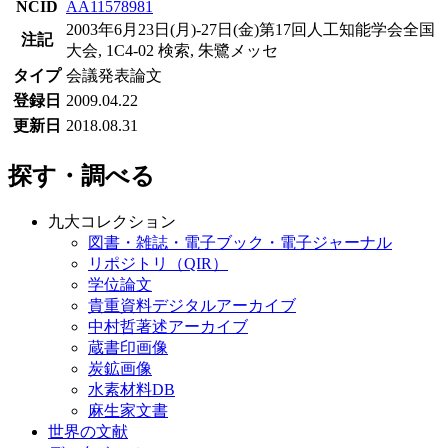
NCID
AA11578981
2003年6月23日(月)-27日(金)第17回人工知能学会全国
注記
大会, 1C4-02 検索, 朱鷺メッセ
タイプ
会議発表論文
登録日
2009.04.22
更新日
2018.08.31
探す・調べる
九大コレクション
図書・雑誌・電子ブック・電子ジャーナル
リポジトリ（QIR）
学位論文
貴重資料デジタルアーカイブ
中村哲著述アーカイブ
蔵書印画像
炭鉱画像
水素材料DB
麻生家文書
世界の文献