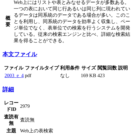
Web上にはリストや表とみなせるデータが多数ある。
一つの表において同じ行あるいは同じ列に現われてい
るデータは同系統のデータである場合が多い。このこ
概
とを利用し、同系統のデータを効率よく収集し、ペー
要
ジ単位でなく、表単位での検索を行うシステムを開発
している。従来の検索エンジンと比べ、詳細な検索結
果を得ることができる。
本文ファイル
ファイル
ファイルタイプ
利用条件
サイズ
閲覧回数
説明
2003_e_4
pdf
なし
169 KB
423
詳細
レコー
2979
ドID
査読有
査読無
無
主題
Web上の表検索