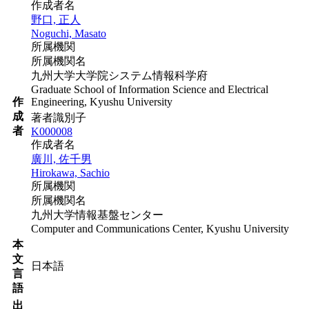
作成者名
野口, 正人
Noguchi, Masato
所属機関
所属機関名
九州大学大学院システム情報科学府
Graduate School of Information Science and Electrical
作
Engineering, Kyushu University
成
著者識別子
者
K000008
作成者名
廣川, 佐千男
Hirokawa, Sachio
所属機関
所属機関名
九州大学情報基盤センター
Computer and Communications Center, Kyushu University
本
文
日本語
言
語
出