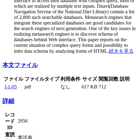
interface to access their database with complex query, most of
which are realized by multiple text inputs. Dnavi(Database
Navigation Servise of the National Diet Library) contain a list
of 2,800 such searchable databases. Metasearch engines that
integrate these specialized databases are good candidates for
the search engines of next generation. One of the key issues in
realizing metasearch engines is to discover schema of
databases behind Web interface. This paper reports on the
current situation of complex query forms and possibility to
infer data schema by analyzing forms of HTML.
続きを見る
本文ファイル
ファイル
ファイルタイプ
利用条件
サイズ
閲覧回数
説明
I-1-05
pdf
なし
617 KB
712
詳細
レコ
2956
ード
ID
査読
査読有