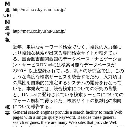
関
http://matu.cc.kyushu-u.ac.jp/
連
URI
関
連
http://matu.cc.kyushu-u.ac.jp/
情
報
近年、単純なキーワード検索でなく、複数の入力欄に
より複雑な検索が出来る専門検索サイトが増えてい
る。国会図書館関西館のデータベース・ナビゲーショ
ン・サービスDNaviには検索可能なデータベースが
2,800 件以上登録されている。我々の研究室では、この
ような高度な検索サービスを統合するため、入力項目
の属性を自動的に推定するシステムの開発を行なって
いる。本発表では、統合検索についての研究の背景
と、DNa
...
viに登録されている検索サービスについての
フォーム解析で得られた、検索サイトの複雑化の動向
について報告する。
概
General search engines provide a search facility to reach Web
要
pages with a single query keyword. Besides these general
search engines, there are many Web sites that provide Web