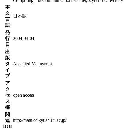
Computing and Communications Center, Kyushu University
本
文
日本語
言
語
発
行
2004-03-04
日
出
版
タ
Accepted Manuscript
イ
プ
ア
ク
セ
open access
ス
権
関
http://matu.cc.kyushu-u.ac.jp/
連
DOI