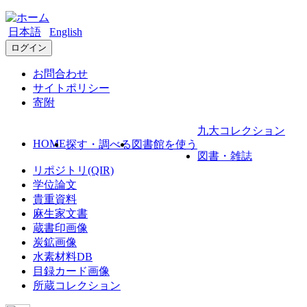
日本語
English
ログイン
お問合わせ
サイトポリシー
寄附
九大コレクション
HOME
探す・調べる
図書館を使う
図書・雑誌
リポジトリ(QIR)
学位論文
貴重資料
麻生家文書
蔵書印画像
炭鉱画像
水素材料DB
目録カード画像
所蔵コレクション