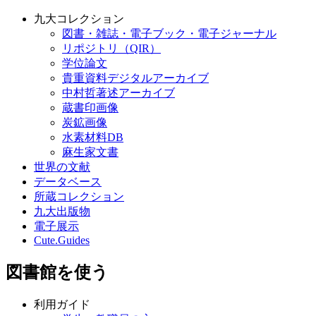
九大コレクション
図書・雑誌・電子ブック・電子ジャーナル
リポジトリ（QIR）
学位論文
貴重資料デジタルアーカイブ
中村哲著述アーカイブ
蔵書印画像
炭鉱画像
水素材料DB
麻生家文書
世界の文献
データベース
所蔵コレクション
九大出版物
電子展示
Cute.Guides
図書館を使う
利用ガイド