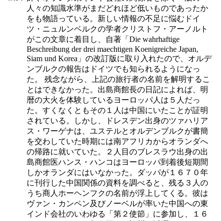
人々の知識水準がまだどれほど低いものであったか
をも物語っている。新しい情報の不足に悩むドイ
ツ・ニュルンベルクの学者クリストフ・アーノルト
がこの文章に着目し、自著「Die wahrhaftige
Beschreibung der drei maechtigen Koenigreiche Japan,
Siam und Korea」の改訂版に取り入れたので、オルデ
ンブルクの報告はドイツでも知られるようになっ
た。 残念ながら、上記の旅行者の名前を解明するこ
とはできなかった。出島商館長の日記によれば、明
暦の大火を体験しているヨーロッパ人は５人だっ
た。すくなくともその１人は中国にいたことが証明
されている。しかし、ドレスデン出身のツァハリア
ス・ワーゲナは、ユステルとオルデンブルクが書簡
を交わしていた時期には南アフリカからオランダへ
の帰路に就いていた。２人目のブレスラウ出身の出
島商館医ハンス・ハンコはヨーロッパ到着後短期間
しかオランダにはいなかった。ダッパが１６７０年
に刊行した中国関係の資料を調べると、残る３人の
うち商人ホーヘンフクの名前が浮上してくる。彼は
ヴァン・カンペン及びノーベルが率いた中国への東
インド会社のいわゆる「第２使節」に参加し、１６