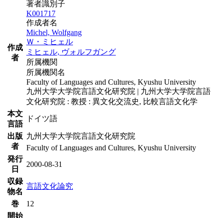
著者識別子
K001717
作成者名
Michel, Wolfgang
Ｗ・ミヒェル
作成
ミヒェル, ヴォルフガング
者
所属機関
所属機関名
Faculty of Languages and Cultures, Kyushu University
九州大学大学院言語文化研究院 | 九州大学大学院言語
文化研究院 : 教授 : 異文化交流史, 比較言語文化学
本文
ドイツ語
言語
出版
九州大学大学院言語文化研究院
者
Faculty of Languages and Cultures, Kyushu University
発行
2000-08-31
日
収録
言語文化論究
物名
巻
12
開始