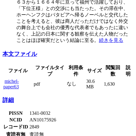
６３から１６６４年に亘って福州で活躍しており、
「下位王様」との交渉にも当たった。その滞在中、
ホーヘンフクはバタビアへ帰るノーベルと交代した
ことを考えると、彼は商人だっただけではなく外交
の舞台上でも会社の優秀な代表者でもあったに違い
なく、上記の日本に関する観察を伝えた人物だった
ことはほぼ確実だという結論に至る。
続きを見る
本文ファイル
ファイルタイ
利用条
閲覧回
説
ファイル
サイズ
プ
件
数
明
michel-
30.6
なし
pdf
1,630
paper63
MB
詳細
PISSN
1341-0032
NCID
AN10175926
レコードID
2849
査読有無
査読無