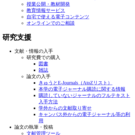
授業公開・教材開発
教育情報サービス
自宅で使える電子コンテンツ
オンラインでのご相談
研究支援
文献・情報の入手
研究費での購入
図書
雑誌
論文の入手
きゅうとE-Journals（AtoZリスト）
本学の電子ジャーナル購読に関する情報
購読していないジャーナルのフルテキスト
入手方法
学外からの文献取り寄せ
キャンパス外からの電子ジャーナル等の利
用
論文の執筆・投稿
文献管理ツール