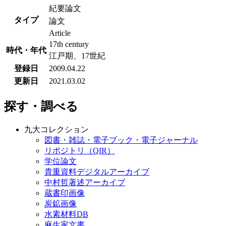
紀要論文
タイプ
論文
Article
17th century
時代・年代
江戸期、17世紀
登録日
2009.04.22
更新日
2021.03.02
探す・調べる
九大コレクション
図書・雑誌・電子ブック・電子ジャーナル
リポジトリ（QIR）
学位論文
貴重資料デジタルアーカイブ
中村哲著述アーカイブ
蔵書印画像
炭鉱画像
水素材料DB
麻生家文書