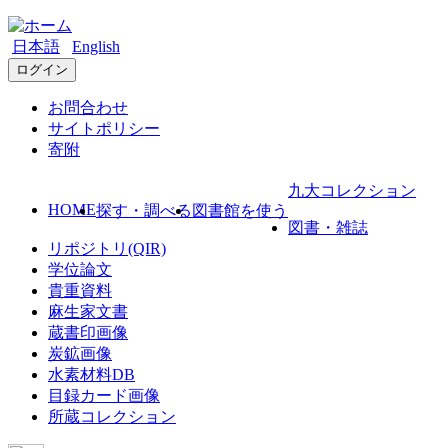
日本語
English
ログイン
お問合わせ
サイトポリシー
寄附
九大コレクション
HOME
探す・調べる
図書館を使う
図書・雑誌
リポジトリ(QIR)
学位論文
貴重資料
麻生家文書
蔵書印画像
炭鉱画像
水素材料DB
目録カード画像
所蔵コレクション