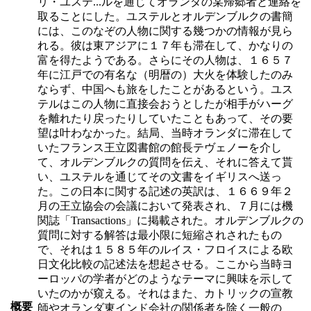
リ・ユステ
...
ルを通じてオランダの某帰郷者と連絡を
取ることにした。ユステルとオルデンブルクの書簡
には、このなぞの人物に関する幾つかの情報が見ら
れる。彼は東アジアに１７年も滞在して、かなりの
富を得たようである。さらにその人物は、１６５７
年に江戸での有名な（明暦の）大火を体験したのみ
ならず、中国へも旅をしたことがあるという。ユス
テルはこの人物に直接会おうとしたが相手がハーグ
を離れたり戻ったりしていたこともあって、その要
望は叶わなかった。結局、当時オランダに滞在して
いたフランス王立図書館の館長テヴェノーを介し
て、オルデンブルクの質問を伝え、それに答えて貰
い、ユステルを通じてその文書をイギリスへ送っ
た。この日本に関する記述の英訳は、１６６９年２
月の王立協会の会議において発表され、７月には機
関誌「Transactions」に掲載された。オルデンブルクの
質問に対する解答は最小限に短縮されされたもの
で、それは１５８５年のルイス・フロイスによる欧
日文化比較の記述法を想起させる。ここから当時ヨ
ーロッパの学者がどのようなテーマに興味を示して
いたのかが窺える。それはまた、カトリックの宣教
概要
師やオランダ東インド会社の関係者を除く一般の