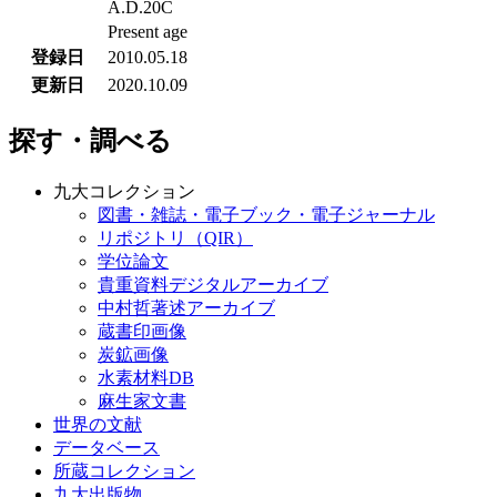
A.D.20C
Present age
登録日
2010.05.18
更新日
2020.10.09
探す・調べる
九大コレクション
図書・雑誌・電子ブック・電子ジャーナル
リポジトリ（QIR）
学位論文
貴重資料デジタルアーカイブ
中村哲著述アーカイブ
蔵書印画像
炭鉱画像
水素材料DB
麻生家文書
世界の文献
データベース
所蔵コレクション
九大出版物