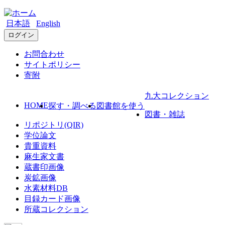
日本語
English
ログイン
お問合わせ
サイトポリシー
寄附
九大コレクション
HOME
探す・調べる
図書館を使う
図書・雑誌
リポジトリ(QIR)
学位論文
貴重資料
麻生家文書
蔵書印画像
炭鉱画像
水素材料DB
目録カード画像
所蔵コレクション