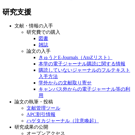
研究支援
文献・情報の入手
研究費での購入
図書
雑誌
論文の入手
きゅうとE-Journals（AtoZリスト）
本学の電子ジャーナル購読に関する情報
購読していないジャーナルのフルテキスト
入手方法
学外からの文献取り寄せ
キャンパス外からの電子ジャーナル等の利
用
論文の執筆・投稿
文献管理ツール
APC割引情報
ハゲタカジャーナル（注意喚起）
研究成果の公開
オープンアクセス