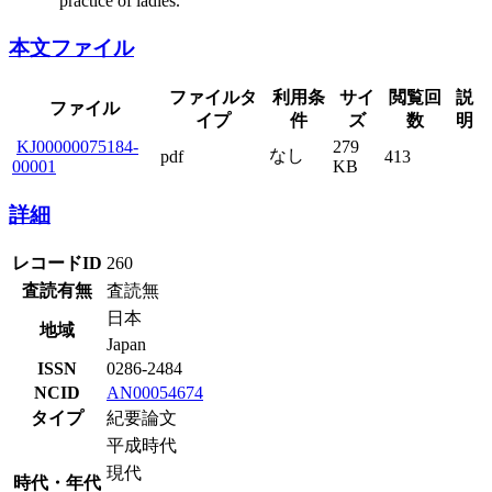
practice of ladies.
本文ファイル
ファイルタ
利用条
サイ
閲覧回
説
ファイル
イプ
件
ズ
数
明
KJ00000075184-
279
なし
pdf
413
00001
KB
詳細
レコードID
260
査読有無
査読無
日本
地域
Japan
ISSN
0286-2484
NCID
AN00054674
タイプ
紀要論文
平成時代
現代
時代・年代