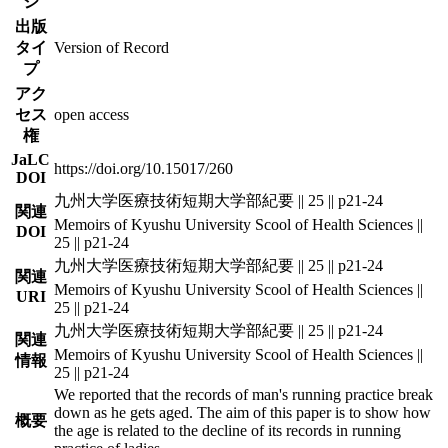
ジ
出版
タイ
Version of Record
プ
アク
セス
open access
権
JaLC
https://doi.org/10.15017/260
DOI
九州大学医療技術短期大学部紀要 || 25 || p21-24
関連
Memoirs of Kyushu University Scool of Health Sciences ||
DOI
25 || p21-24
九州大学医療技術短期大学部紀要 || 25 || p21-24
関連
Memoirs of Kyushu University Scool of Health Sciences ||
URI
25 || p21-24
九州大学医療技術短期大学部紀要 || 25 || p21-24
関連
Memoirs of Kyushu University Scool of Health Sciences ||
情報
25 || p21-24
We reported that the records of man's running practice break
down as he gets aged. The aim of this paper is to show how
概要
the age is related to the decline of its records in running