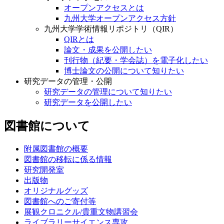
オープンアクセスとは
九州大学オープンアクセス方針
九州大学学術情報リポジトリ（QIR）
QIRとは
論文・成果を公開したい
刊行物（紀要・学会誌）を電子化したい
博士論文の公開について知りたい
研究データの管理・公開
研究データの管理について知りたい
研究データを公開したい
図書館について
附属図書館の概要
図書館の移転に係る情報
研究開発室
出版物
オリジナルグッズ
図書館へのご寄付等
展観クロニクル/貴重文物講習会
ライブラリーサイエンス専攻