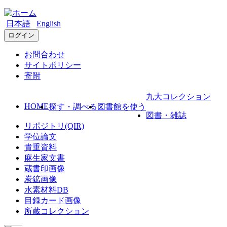
日本語
English
ログイン
お問合わせ
サイトポリシー
寄附
九大コレクション
HOME
探す・調べる
図書館を使う
図書・雑誌
リポジトリ(QIR)
学位論文
貴重資料
麻生家文書
蔵書印画像
炭鉱画像
水素材料DB
目録カード画像
所蔵コレクション