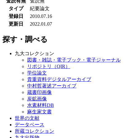
査読有無
査読無
タイプ
紀要論文
登録日
2010.07.16
更新日
2022.01.07
探す・調べる
九大コレクション
図書・雑誌・電子ブック・電子ジャーナル
リポジトリ（QIR）
学位論文
貴重資料デジタルアーカイブ
中村哲著述アーカイブ
蔵書印画像
炭鉱画像
水素材料DB
麻生家文書
世界の文献
データベース
所蔵コレクション
九大出版物