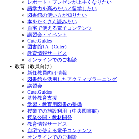
レポート・プレゼンが上手くなりたい
語学力を高めたい／留学したい
図書館の使い方が知りたい
本をたくさん読みたい
自宅で使える電子コンテンツ
講習会・イベント
Cute.Guides
図書館TA（Cuter）
教育情報サービス
オンラインでのご相談
教育（教員向け）
新任教員向け情報
図書館を活用したアクティブラーニング
講習会
Cute.Guides
基幹教育支援
学習・教育用図書の整備
授業での施設利用（中央図書館）
授業公開・教材開発
教育情報サービス
自宅で使える電子コンテンツ
オンラインでのご相談