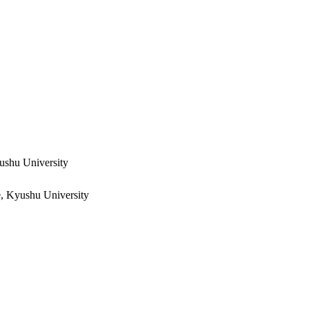
yushu University
e, Kyushu University