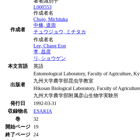
著者識別子
L000553
作成者名
Chujo, Michitaka
中條, 道崇
作成者
チュウジョウ, ミチタカ
作成者名
Lee, Chang Eon
李, 昌彦
リ, ショウゲン
本文言語
英語
Entomological Laboratory, Faculty of Agriculture, K
九州大学農学部昆虫学教室
出版者
Hikosan Biological Laboratory, Faculty of Agricultur
九州大学農学部附属彦山生物学実験所
発行日
1992-03-31
収録物名
ESAKIA
巻
32
開始ページ
19
終了ページ
24