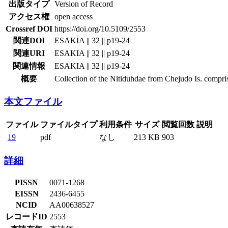
出版タイプ
Version of Record
アクセス権
open access
Crossref DOI
https://doi.org/10.5109/2553
関連DOI
ESAKIA || 32 || p19-24
関連URI
ESAKIA || 32 || p19-24
関連情報
ESAKIA || 32 || p19-24
概要
Collection of the Nitiduhdae from Chejudo Is. comprise
本文ファイル
ファイル
ファイルタイプ
利用条件
サイズ
閲覧回数
説明
19
pdf
なし
213 KB
903
詳細
PISSN
0071-1268
EISSN
2436-6455
NCID
AA00638527
レコードID
2553