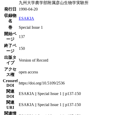
九州大学農学部附属彦山生物学実験所
発行日
1990-04-20
収録物
ESAKIA
名
巻
Special Issue 1
開始ペ
137
ージ
終了ペ
150
ージ
出版タ
Version of Record
イプ
アクセ
open access
ス権
Crossref
https://doi.org/10.5109/2536
DOI
関連
ESAKIA || Special Issue 1 || p137-150
DOI
関連
ESAKIA || Special Issue 1 || p137-150
URI
関連情