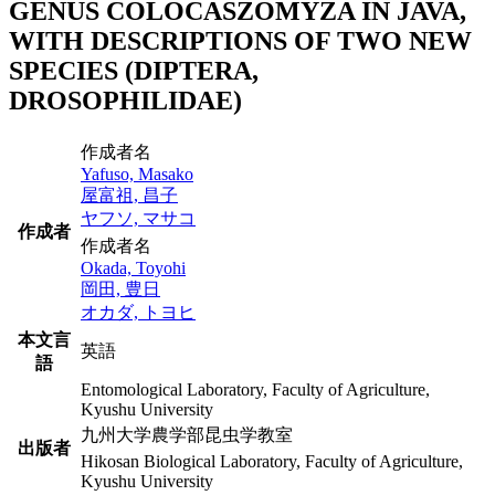
GENUS COLOCASZOMYZA IN JAVA,
WITH DESCRIPTIONS OF TWO NEW
SPECIES (DIPTERA,
DROSOPHILIDAE)
作成者名
Yafuso, Masako
屋富祖, 昌子
ヤフソ, マサコ
作成者
作成者名
Okada, Toyohi
岡田, 豊日
オカダ, トヨヒ
本文言
英語
語
Entomological Laboratory, Faculty of Agriculture,
Kyushu University
九州大学農学部昆虫学教室
出版者
Hikosan Biological Laboratory, Faculty of Agriculture,
Kyushu University