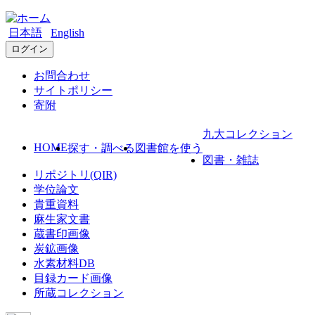
日本語
English
ログイン
お問合わせ
サイトポリシー
寄附
九大コレクション
HOME
探す・調べる
図書館を使う
図書・雑誌
リポジトリ(QIR)
学位論文
貴重資料
麻生家文書
蔵書印画像
炭鉱画像
水素材料DB
目録カード画像
所蔵コレクション