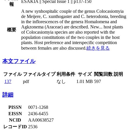
ESAKIA || Special Issue 1 || p137-150
報
A new synhospitalic couple of the genus Colocasiomyia
de Meijere, C. xunthogaster and C. heterodonta, breeding
in the inflorescences of the genera Homalomena and
Agkzonema (Araceae) are described. New
...
host plants
概要
of Colocasiomyia species are also reported with the
population constitutions of the two couples in the host
plants. Host preference and interspecific competition
between females are also discussed.
続きを見る
本文ファイル
ファイル
ファイルタイプ
利用条件
サイズ
閲覧回数
説明
137
pdf
なし
1.01 MB
597
詳細
PISSN
0071-1268
EISSN
2436-6455
NCID
AA00638527
レコードID
2536