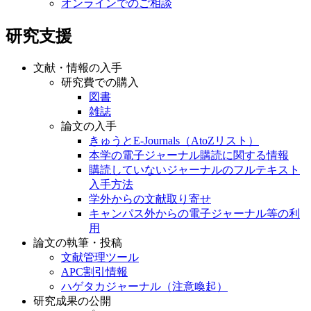
オンラインでのご相談
研究支援
文献・情報の入手
研究費での購入
図書
雑誌
論文の入手
きゅうとE-Journals（AtoZリスト）
本学の電子ジャーナル購読に関する情報
購読していないジャーナルのフルテキスト
入手方法
学外からの文献取り寄せ
キャンパス外からの電子ジャーナル等の利
用
論文の執筆・投稿
文献管理ツール
APC割引情報
ハゲタカジャーナル（注意喚起）
研究成果の公開