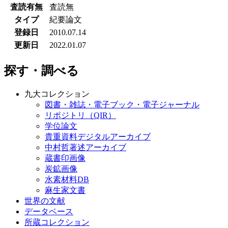
査読有無
査読無
タイプ
紀要論文
登録日
2010.07.14
更新日
2022.01.07
探す・調べる
九大コレクション
図書・雑誌・電子ブック・電子ジャーナル
リポジトリ（QIR）
学位論文
貴重資料デジタルアーカイブ
中村哲著述アーカイブ
蔵書印画像
炭鉱画像
水素材料DB
麻生家文書
世界の文献
データベース
所蔵コレクション