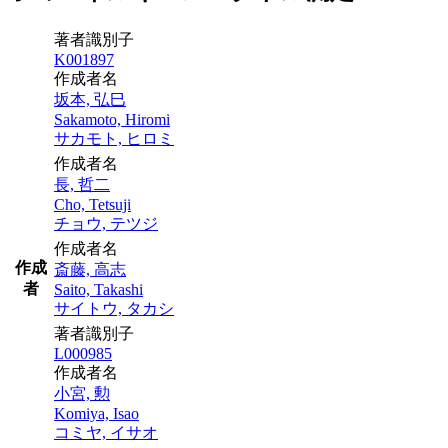
著者識別子
K001897
作成者名
坂本, 弘巳
Sakamoto, Hiromi
サカモト, ヒロミ
作成者名
長, 哲二
Cho, Tetsuji
チョウ, テツジ
作成者名
作成
斎藤, 高志
者
Saito, Takashi
サイトウ, タカシ
著者識別子
L000985
作成者名
小宮, 勲
Komiya, Isao
コミヤ, イサオ