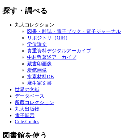
探す・調べる
九大コレクション
図書・雑誌・電子ブック・電子ジャーナル
リポジトリ（QIR）
学位論文
貴重資料デジタルアーカイブ
中村哲著述アーカイブ
蔵書印画像
炭鉱画像
水素材料DB
麻生家文書
世界の文献
データベース
所蔵コレクション
九大出版物
電子展示
Cute.Guides
図書館を使う