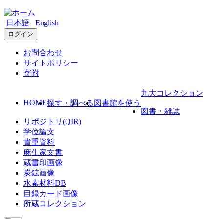
日本語
English
ログイン
お問合わせ
サイトポリシー
寄附
九大コレクション
HOME
探す・調べる
図書館を使う
図書・雑誌
リポジトリ(QIR)
学位論文
貴重資料
麻生家文書
蔵書印画像
炭鉱画像
水素材料DB
目録カード画像
所蔵コレクション