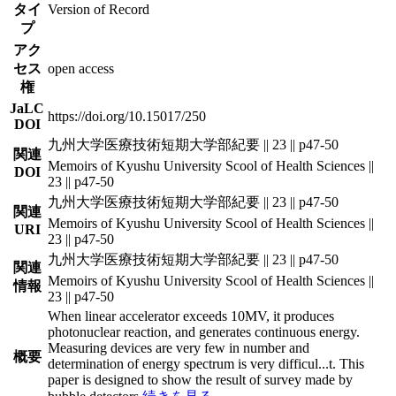
タイ
Version of Record
プ
アク
セス
open access
権
JaLC
https://doi.org/10.15017/250
DOI
九州大学医療技術短期大学部紀要 || 23 || p47-50
関連
Memoirs of Kyushu University Scool of Health Sciences ||
DOI
23 || p47-50
九州大学医療技術短期大学部紀要 || 23 || p47-50
関連
Memoirs of Kyushu University Scool of Health Sciences ||
URI
23 || p47-50
九州大学医療技術短期大学部紀要 || 23 || p47-50
関連
Memoirs of Kyushu University Scool of Health Sciences ||
情報
23 || p47-50
When linear accelerator exceeds 10MV, it produces
photonuclear reaction, and generates continuous energy.
Measuring devices are very few in number and
概要
determination of energy spectrum is very difficul
...
t. This
paper is designed to show the result of survey made by