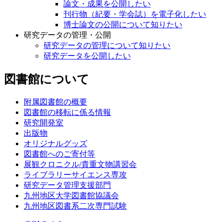
論文・成果を公開したい
刊行物（紀要・学会誌）を電子化したい
博士論文の公開について知りたい
研究データの管理・公開
研究データの管理について知りたい
研究データを公開したい
図書館について
附属図書館の概要
図書館の移転に係る情報
研究開発室
出版物
オリジナルグッズ
図書館へのご寄付等
展観クロニクル/貴重文物講習会
ライブラリーサイエンス専攻
研究データ管理支援部門
九州地区大学図書館協議会
九州地区図書系二次専門試験