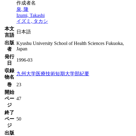
作成者名
泉, 隆
Izumi, Takashi
イズミ, タカシ
本文
日本語
言語
出版
Kyushu University School of Health Sciences Fukuoka,
Japan
者
発行
1996-03
日
収録
九州大学医療技術短期大学部紀要
物名
巻
23
開始
ペー
47
ジ
終了
ペー
50
ジ
出版