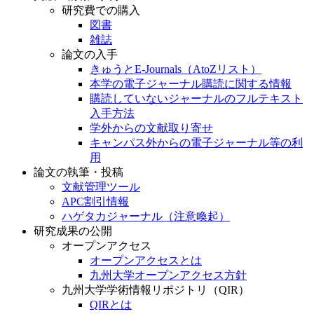
研究費での購入
図書
雑誌
論文の入手
きゅうとE-Journals（AtoZリスト）
本学の電子ジャーナル購読に関する情報
購読していないジャーナルのフルテキスト
入手方法
学外からの文献取り寄せ
キャンパス外からの電子ジャーナル等の利
用
論文の執筆・投稿
文献管理ツール
APC割引情報
ハゲタカジャーナル（注意喚起）
研究成果の公開
オープンアクセス
オープンアクセスとは
九州大学オープンアクセス方針
九州大学学術情報リポジトリ（QIR）
QIRとは