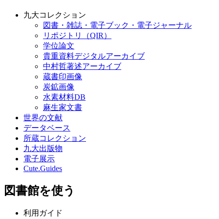
九大コレクション
図書・雑誌・電子ブック・電子ジャーナル
リポジトリ（QIR）
学位論文
貴重資料デジタルアーカイブ
中村哲著述アーカイブ
蔵書印画像
炭鉱画像
水素材料DB
麻生家文書
世界の文献
データベース
所蔵コレクション
九大出版物
電子展示
Cute.Guides
図書館を使う
利用ガイド