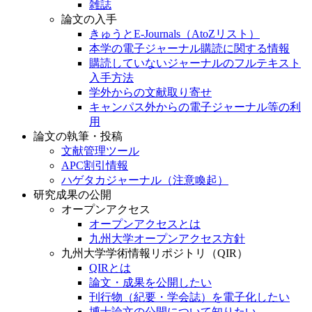
雑誌
論文の入手
きゅうとE-Journals（AtoZリスト）
本学の電子ジャーナル購読に関する情報
購読していないジャーナルのフルテキスト
入手方法
学外からの文献取り寄せ
キャンパス外からの電子ジャーナル等の利
用
論文の執筆・投稿
文献管理ツール
APC割引情報
ハゲタカジャーナル（注意喚起）
研究成果の公開
オープンアクセス
オープンアクセスとは
九州大学オープンアクセス方針
九州大学学術情報リポジトリ（QIR）
QIRとは
論文・成果を公開したい
刊行物（紀要・学会誌）を電子化したい
博士論文の公開について知りたい