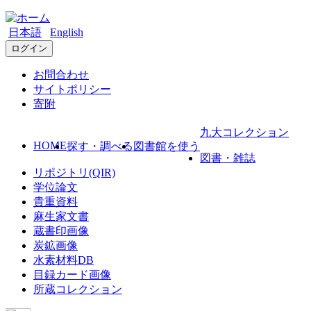
日本語
English
ログイン
お問合わせ
サイトポリシー
寄附
九大コレクション
HOME
探す・調べる
図書館を使う
図書・雑誌
リポジトリ(QIR)
学位論文
貴重資料
麻生家文書
蔵書印画像
炭鉱画像
水素材料DB
目録カード画像
所蔵コレクション