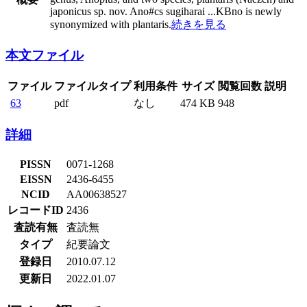
japonicus sp. nov. Ano#cs sugiharai
...
KBno is newly
synonymized with plantaris.
続きを見る
本文ファイル
ファイル
ファイルタイプ
利用条件
サイズ
閲覧回数
説明
63
pdf
なし
474 KB
948
詳細
PISSN
0071-1268
EISSN
2436-6455
NCID
AA00638527
レコードID
2436
査読有無
査読無
タイプ
紀要論文
登録日
2010.07.12
更新日
2022.01.07