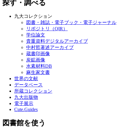
探す・調べる
九大コレクション
図書・雑誌・電子ブック・電子ジャーナル
リポジトリ（QIR）
学位論文
貴重資料デジタルアーカイブ
中村哲著述アーカイブ
蔵書印画像
炭鉱画像
水素材料DB
麻生家文書
世界の文献
データベース
所蔵コレクション
九大出版物
電子展示
Cute.Guides
図書館を使う