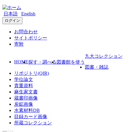
日本語
English
ログイン
お問合わせ
サイトポリシー
寄附
九大コレクション
HOME
探す・調べる
図書館を使う
図書・雑誌
リポジトリ(QIR)
学位論文
貴重資料
麻生家文書
蔵書印画像
炭鉱画像
水素材料DB
目録カード画像
所蔵コレクション