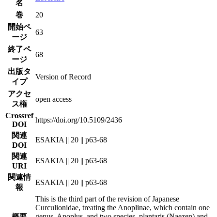
名
巻
20
開始ペ
63
ージ
終了ペ
68
ージ
出版タ
Version of Record
イプ
アクセ
open access
ス権
Crossref
https://doi.org/10.5109/2436
DOI
関連
ESAKIA || 20 || p63-68
DOI
関連
ESAKIA || 20 || p63-68
URI
関連情
ESAKIA || 20 || p63-68
報
This is the third part of the revision of Japanese
Curculionidae, treating the Anoplinae, which contain one
genus, Anoplus, and two species, plantaris (Naezen) and
概要