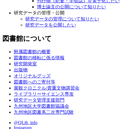
刊行物（紀要・学会誌）を電子化したい
博士論文の公開について知りたい
研究データの管理・公開
研究データの管理について知りたい
研究データを公開したい
図書館について
附属図書館の概要
図書館の移転に係る情報
研究開発室
出版物
オリジナルグッズ
図書館へのご寄付等
展観クロニクル/貴重文物講習会
ライブラリーサイエンス専攻
研究データ管理支援部門
九州地区大学図書館協議会
九州地区図書系二次専門試験
@QLib_info
Instagram