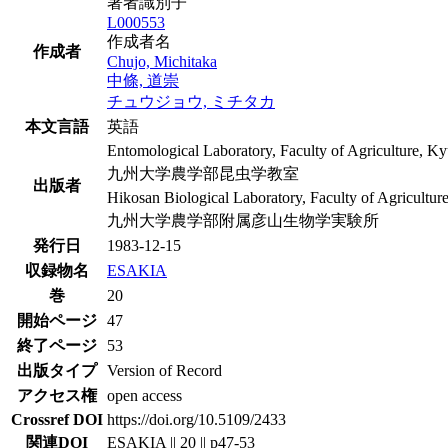
著者識別子
L000553
作成者名
作成者
Chujo, Michitaka
中條, 道崇
チュウジョウ, ミチタカ
本文言語
英語
Entomological Laboratory, Faculty of Agriculture, K
九州大学農学部昆虫学教室
出版者
Hikosan Biological Laboratory, Faculty of Agricultur
九州大学農学部附属彦山生物学実験所
発行日
1983-12-15
収録物名
ESAKIA
巻
20
開始ページ
47
終了ページ
53
出版タイプ
Version of Record
アクセス権
open access
Crossref DOI
https://doi.org/10.5109/2433
関連DOI
ESAKIA || 20 || p47-53