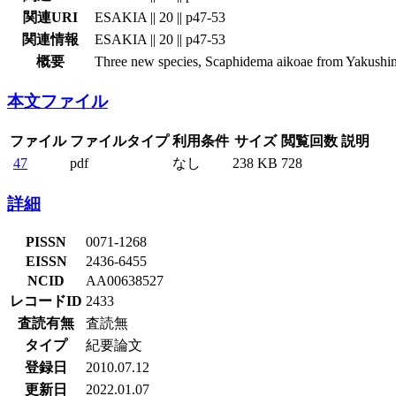
関連URI
ESAKIA || 20 || p47-53
関連情報
ESAKIA || 20 || p47-53
概要
Three new species, Scaphidema aikoae from Yakushima I
本文ファイル
ファイル
ファイルタイプ
利用条件
サイズ
閲覧回数
説明
47
pdf
なし
238 KB
728
詳細
PISSN
0071-1268
EISSN
2436-6455
NCID
AA00638527
レコードID
2433
査読有無
査読無
タイプ
紀要論文
登録日
2010.07.12
更新日
2022.01.07