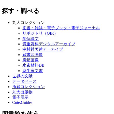
探す・調べる
九大コレクション
図書・雑誌・電子ブック・電子ジャーナル
リポジトリ（QIR）
学位論文
貴重資料デジタルアーカイブ
中村哲著述アーカイブ
蔵書印画像
炭鉱画像
水素材料DB
麻生家文書
世界の文献
データベース
所蔵コレクション
九大出版物
電子展示
Cute.Guides