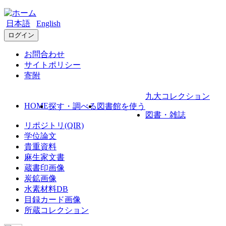
日本語
English
ログイン
お問合わせ
サイトポリシー
寄附
九大コレクション
HOME
探す・調べる
図書館を使う
図書・雑誌
リポジトリ(QIR)
学位論文
貴重資料
麻生家文書
蔵書印画像
炭鉱画像
水素材料DB
目録カード画像
所蔵コレクション