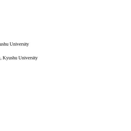
yushu University
e, Kyushu University