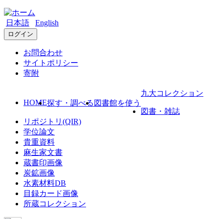
日本語
English
ログイン
お問合わせ
サイトポリシー
寄附
九大コレクション
HOME
探す・調べる
図書館を使う
図書・雑誌
リポジトリ(QIR)
学位論文
貴重資料
麻生家文書
蔵書印画像
炭鉱画像
水素材料DB
目録カード画像
所蔵コレクション