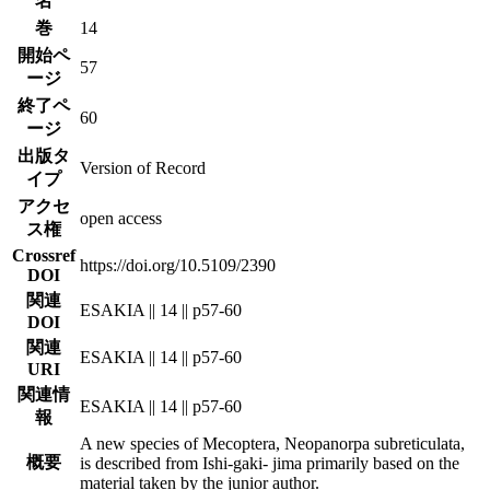
名
巻
14
開始ペ
57
ージ
終了ペ
60
ージ
出版タ
Version of Record
イプ
アクセ
open access
ス権
Crossref
https://doi.org/10.5109/2390
DOI
関連
ESAKIA || 14 || p57-60
DOI
関連
ESAKIA || 14 || p57-60
URI
関連情
ESAKIA || 14 || p57-60
報
A new species of Mecoptera, Neopanorpa subreticulata,
概要
is described from Ishi-gaki- jima primarily based on the
material taken by the junior author.