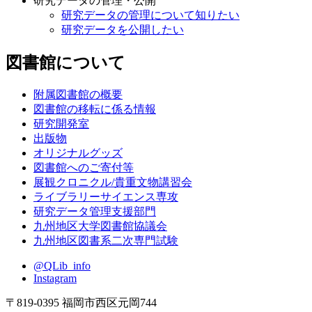
研究データの管理・公開
研究データの管理について知りたい
研究データを公開したい
図書館について
附属図書館の概要
図書館の移転に係る情報
研究開発室
出版物
オリジナルグッズ
図書館へのご寄付等
展観クロニクル/貴重文物講習会
ライブラリーサイエンス専攻
研究データ管理支援部門
九州地区大学図書館協議会
九州地区図書系二次専門試験
@QLib_info
Instagram
〒819-0395 福岡市西区元岡744