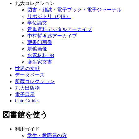
九大コレクション
図書・雑誌・電子ブック・電子ジャーナル
リポジトリ（QIR）
学位論文
貴重資料デジタルアーカイブ
中村哲著述アーカイブ
蔵書印画像
炭鉱画像
水素材料DB
麻生家文書
世界の文献
データベース
所蔵コレクション
九大出版物
電子展示
Cute.Guides
図書館を使う
利用ガイド
学生・教職員の方