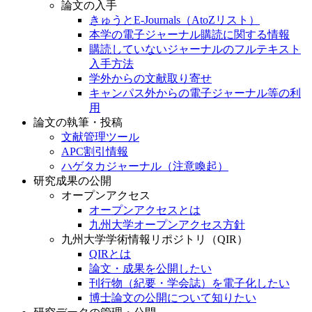
論文の入手
きゅうとE-Journals（AtoZリスト）
本学の電子ジャーナル購読に関する情報
購読していないジャーナルのフルテキスト
入手方法
学外からの文献取り寄せ
キャンパス外からの電子ジャーナル等の利
用
論文の執筆・投稿
文献管理ツール
APC割引情報
ハゲタカジャーナル（注意喚起）
研究成果の公開
オープンアクセス
オープンアクセスとは
九州大学オープンアクセス方針
九州大学学術情報リポジトリ（QIR）
QIRとは
論文・成果を公開したい
刊行物（紀要・学会誌）を電子化したい
博士論文の公開について知りたい