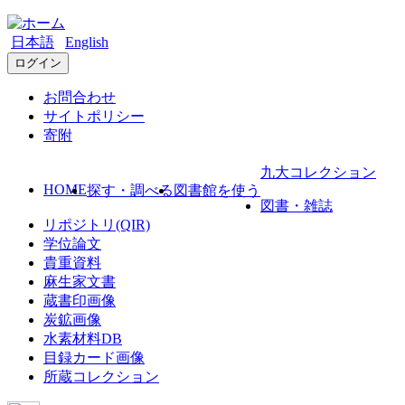
日本語
English
ログイン
お問合わせ
サイトポリシー
寄附
九大コレクション
HOME
探す・調べる
図書館を使う
図書・雑誌
リポジトリ(QIR)
学位論文
貴重資料
麻生家文書
蔵書印画像
炭鉱画像
水素材料DB
目録カード画像
所蔵コレクション