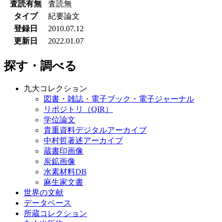
査読有無
査読無
タイプ
紀要論文
登録日
2010.07.12
更新日
2022.01.07
探す・調べる
九大コレクション
図書・雑誌・電子ブック・電子ジャーナル
リポジトリ（QIR）
学位論文
貴重資料デジタルアーカイブ
中村哲著述アーカイブ
蔵書印画像
炭鉱画像
水素材料DB
麻生家文書
世界の文献
データベース
所蔵コレクション