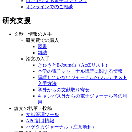
自宅で使える電子コンテンツ
オンラインでのご相談
研究支援
文献・情報の入手
研究費での購入
図書
雑誌
論文の入手
きゅうとE-Journals（AtoZリスト）
本学の電子ジャーナル購読に関する情報
購読していないジャーナルのフルテキスト
入手方法
学外からの文献取り寄せ
キャンパス外からの電子ジャーナル等の利
用
論文の執筆・投稿
文献管理ツール
APC割引情報
ハゲタカジャーナル（注意喚起）