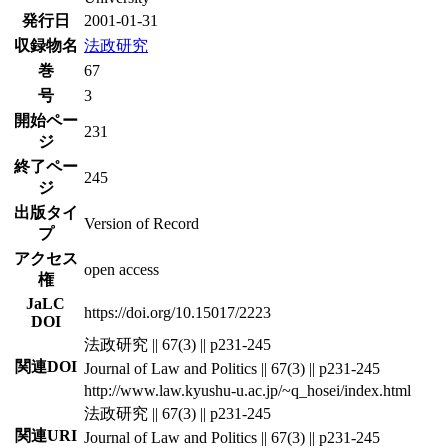
発行日
2001-01-31
収録物名
法政研究
巻
67
号
3
開始ペー
231
ジ
終了ペー
245
ジ
出版タイ
Version of Record
プ
アクセス
open access
権
JaLC
https://doi.org/10.15017/2223
DOI
法政研究 || 67(3) || p231-245
関連DOI
Journal of Law and Politics || 67(3) || p231-245
http://www.law.kyushu-u.ac.jp/~q_hosei/index.html
法政研究 || 67(3) || p231-245
関連URI
Journal of Law and Politics || 67(3) || p231-245