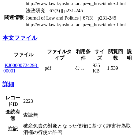
http://www.law.kyushu-u.ac.jp/~q_hosei/index.html
法政研究 || 67(3) || p231-245
関連情報
Journal of Law and Politics || 67(3) || p231-245
http://www.law.kyushu-u.ac.jp/~q_hosei/index.html
本文ファイル
ファイルタ
利用条
サイ
閲覧回
説
ファイル
イプ
件
ズ
数
明
KJ00000724293-
935
なし
pdf
1,539
00001
KB
詳細
レコー
2223
ドID
査読有
査読無
無
破産免責の対象となった債権に基づく詐害行為取
注記
消権の行使の許否