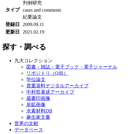
判例研究
タイプ
cases and comments
紀要論文
登録日
2009.09.11
更新日
2021.02.19
探す・調べる
九大コレクション
図書・雑誌・電子ブック・電子ジャーナル
リポジトリ（QIR）
学位論文
貴重資料デジタルアーカイブ
中村哲著述アーカイブ
蔵書印画像
炭鉱画像
水素材料DB
麻生家文書
世界の文献
データベース