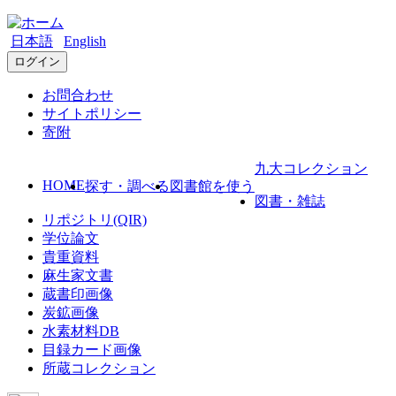
日本語
English
ログイン
お問合わせ
サイトポリシー
寄附
九大コレクション
HOME
探す・調べる
図書館を使う
図書・雑誌
リポジトリ(QIR)
学位論文
貴重資料
麻生家文書
蔵書印画像
炭鉱画像
水素材料DB
目録カード画像
所蔵コレクション