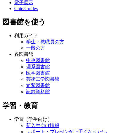
九大出版物
電子展示
Cute.Guides
図書館を使う
利用ガイド
学生・教職員の方
一般の方
各図書館
中央図書館
理系図書館
医学図書館
芸術工学図書館
筑紫図書館
記録資料館
学習・教育
学習（学生向け）
新入生向け情報