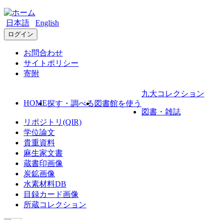
日本語
English
ログイン
お問合わせ
サイトポリシー
寄附
九大コレクション
HOME
探す・調べる
図書館を使う
図書・雑誌
リポジトリ(QIR)
学位論文
貴重資料
麻生家文書
蔵書印画像
炭鉱画像
水素材料DB
目録カード画像
所蔵コレクション