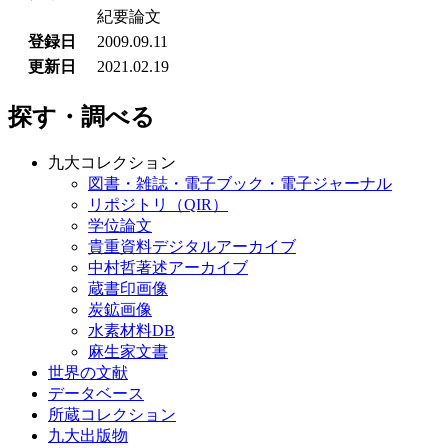
タイプ
materials
紀要論文
登録日
2009.09.11
更新日
2021.02.19
探す・調べる
九大コレクション
図書・雑誌・電子ブック・電子ジャーナル
リポジトリ（QIR）
学位論文
貴重資料デジタルアーカイブ
中村哲著述アーカイブ
蔵書印画像
炭鉱画像
水素材料DB
麻生家文書
世界の文献
データベース
所蔵コレクション