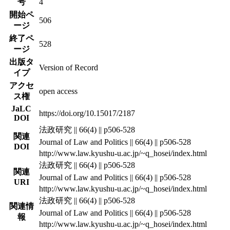
号
4
開始ペ
506
ージ
終了ペ
528
ージ
出版タ
Version of Record
イプ
アクセ
open access
ス権
JaLC
https://doi.org/10.15017/2187
DOI
法政研究 || 66(4) || p506-528
関連
Journal of Law and Politics || 66(4) || p506-528
DOI
http://www.law.kyushu-u.ac.jp/~q_hosei/index.html
法政研究 || 66(4) || p506-528
関連
Journal of Law and Politics || 66(4) || p506-528
URI
http://www.law.kyushu-u.ac.jp/~q_hosei/index.html
法政研究 || 66(4) || p506-528
関連情
Journal of Law and Politics || 66(4) || p506-528
報
http://www.law.kyushu-u.ac.jp/~q_hosei/index.html