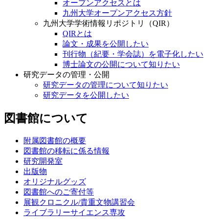
オープンアクセス
オープンアクセスとは
九州大学オープンアクセス方針
九州大学学術情報リポジトリ（QIR）
QIRとは
論文・成果を公開したい
刊行物（紀要・学会誌）を電子化したい
博士論文の公開について知りたい
研究データの管理・公開
研究データの管理について知りたい
研究データを公開したい
図書館について
附属図書館の概要
図書館の移転に係る情報
研究開発室
出版物
オリジナルグッズ
図書館へのご寄付等
展観クロニクル/貴重文物講習会