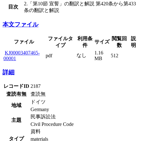
2.「第10節 宣誓」の翻訳と解説 第420条から第433
目次
条の翻訳と解説
本文ファイル
ファイルタ
利用条
サイ
閲覧回
説
ファイル
イプ
件
ズ
数
明
1.16
なし
KJ00003407465-
pdf
512
MB
00001
詳細
レコードID
2187
査読有無
査読無
ドイツ
地域
Germany
民事訴訟法
主題
Civil Procedure Code
資料