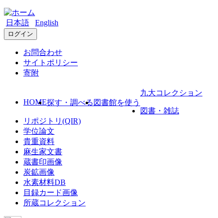
日本語
English
ログイン
お問合わせ
サイトポリシー
寄附
九大コレクション
HOME
探す・調べる
図書館を使う
図書・雑誌
リポジトリ(QIR)
学位論文
貴重資料
麻生家文書
蔵書印画像
炭鉱画像
水素材料DB
目録カード画像
所蔵コレクション