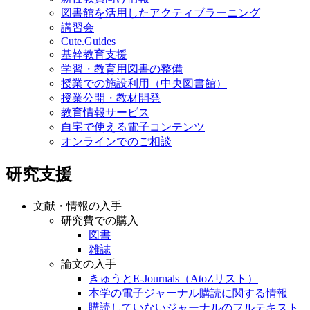
図書館を活用したアクティブラーニング
講習会
Cute.Guides
基幹教育支援
学習・教育用図書の整備
授業での施設利用（中央図書館）
授業公開・教材開発
教育情報サービス
自宅で使える電子コンテンツ
オンラインでのご相談
研究支援
文献・情報の入手
研究費での購入
図書
雑誌
論文の入手
きゅうとE-Journals（AtoZリスト）
本学の電子ジャーナル購読に関する情報
購読していないジャーナルのフルテキスト