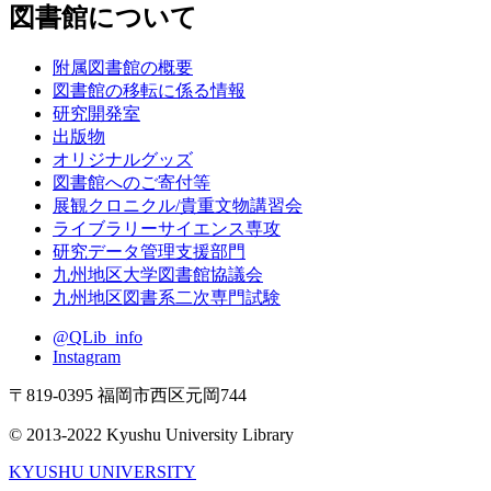
図書館について
附属図書館の概要
図書館の移転に係る情報
研究開発室
出版物
オリジナルグッズ
図書館へのご寄付等
展観クロニクル/貴重文物講習会
ライブラリーサイエンス専攻
研究データ管理支援部門
九州地区大学図書館協議会
九州地区図書系二次専門試験
@QLib_info
Instagram
〒819-0395 福岡市西区元岡744
© 2013-2022 Kyushu University Library
KYUSHU UNIVERSITY