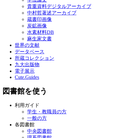
貴重資料デジタルアーカイブ
中村哲著述アーカイブ
蔵書印画像
炭鉱画像
水素材料DB
麻生家文書
世界の文献
データベース
所蔵コレクション
九大出版物
電子展示
Cute.Guides
図書館を使う
利用ガイド
学生・教職員の方
一般の方
各図書館
中央図書館
理系図書館