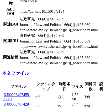
open access
権
JaLC
https://doi.org/10.15017/2184
DOI
法政研究 || 66(4) || p185-369
関連DOI
Journal of Law and Politics || 66(4) || p185-369
http://www.law.kyushu-u.ac.jp/~q_hosei/index.html
法政研究 || 66(4) || p185-369
関連URI
Journal of Law and Politics || 66(4) || p185-369
http://www.law.kyushu-u.ac.jp/~q_hosei/index.html
法政研究 || 66(4) || p185-369
関連情報
Journal of Law and Politics || 66(4) || p185-369
http://www.law.kyushu-u.ac.jp/~q_hosei/index.html
本文ファイル
ファイルタ
利用条
閲覧回
説
ファイル
サイズ
イプ
件
数
明
KJ00003407455-
1.53
なし
pdf
398
00001
MB
KJ00003407429-
34.4
なし
pdf
329