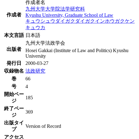
作成者名
九州大学大学院法学研究科
作成者
Kyushu University, Graduate School of Law
キュウシュウダイガクダイガクインホウガクケン
キュウカ
本文言語
日本語
九州大学法政学会
出版者
Hosei Gakkai (Institute of Law and Politics) Kyushu
University
発行日
2000-03-27
収録物名
法政研究
巻
66
号
4
開始ペー
185
ジ
終了ペー
369
ジ
出版タイ
Version of Record
プ
アクセス