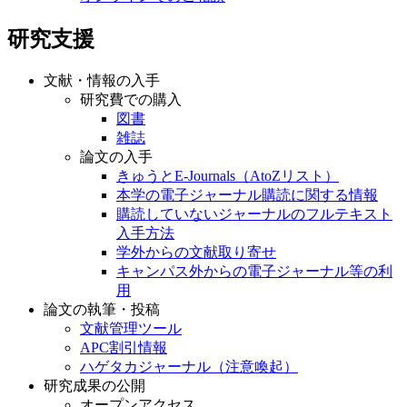
研究支援
文献・情報の入手
研究費での購入
図書
雑誌
論文の入手
きゅうとE-Journals（AtoZリスト）
本学の電子ジャーナル購読に関する情報
購読していないジャーナルのフルテキスト
入手方法
学外からの文献取り寄せ
キャンパス外からの電子ジャーナル等の利
用
論文の執筆・投稿
文献管理ツール
APC割引情報
ハゲタカジャーナル（注意喚起）
研究成果の公開
オープンアクセス