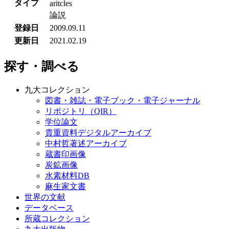
タイプ
aritcles
論説
登録日
2009.09.11
更新日
2021.02.19
探す・調べる
九大コレクション
図書・雑誌・電子ブック・電子ジャーナル
リポジトリ（QIR）
学位論文
貴重資料デジタルアーカイブ
中村哲著述アーカイブ
蔵書印画像
炭鉱画像
水素材料DB
麻生家文書
世界の文献
データベース
所蔵コレクション