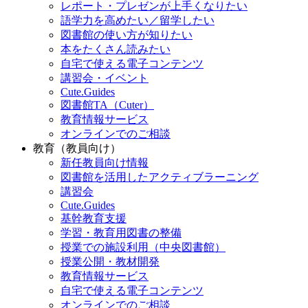
レポート・プレゼンが上手くなりたい
語学力を高めたい／留学したい
図書館の使い方が知りたい
本をたくさん読みたい
自宅で使える電子コンテンツ
講習会・イベント
Cute.Guides
図書館TA（Cuter）
教育情報サービス
オンラインでのご相談
教育（教員向け）
新任教員向け情報
図書館を活用したアクティブラーニング
講習会
Cute.Guides
基幹教育支援
学習・教育用図書の整備
授業での施設利用（中央図書館）
授業公開・教材開発
教育情報サービス
自宅で使える電子コンテンツ
オンラインでのご相談