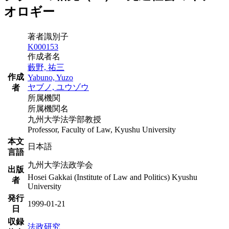
オロギー
著者識別子
K000153
作成者名
藪野, 祐三
作成
Yabuno, Yuzo
ヤブノ, ユウゾウ
者
所属機関
所属機関名
九州大学法学部教授
Professor, Faculty of Law, Kyushu University
本文
日本語
言語
九州大学法政学会
出版
Hosei Gakkai (Institute of Law and Politics) Kyushu
者
University
発行
1999-01-21
日
収録
法政研究