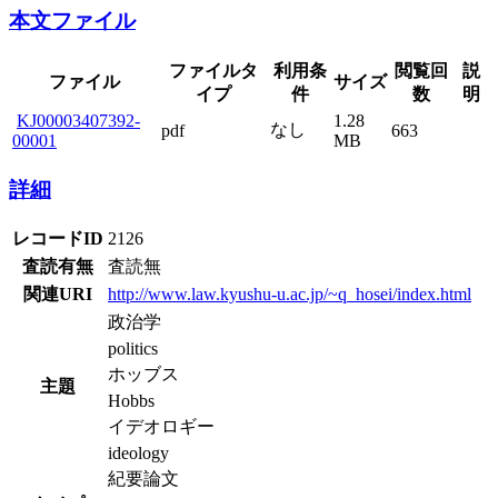
本文ファイル
ファイルタ
利用条
閲覧回
説
ファイル
サイズ
イプ
件
数
明
KJ00003407392-
1.28
なし
pdf
663
00001
MB
詳細
レコードID
2126
査読有無
査読無
関連URI
http://www.law.kyushu-u.ac.jp/~q_hosei/index.html
政治学
politics
ホッブス
主題
Hobbs
イデオロギー
ideology
紀要論文