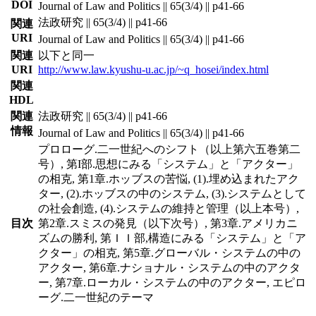
DOI
Journal of Law and Politics || 65(3/4) || p41-66
法政研究 || 65(3/4) || p41-66
関連
URI
Journal of Law and Politics || 65(3/4) || p41-66
関連
以下と同一
URI
http://www.law.kyushu-u.ac.jp/~q_hosei/index.html
関連
HDL
関連
法政研究 || 65(3/4) || p41-66
情報
Journal of Law and Politics || 65(3/4) || p41-66
プロローグ.二一世紀へのシフト（以上第六五巻第二
号）, 第I部.思想にみる「システム」と「アクター」
の相克, 第1章.ホッブスの苦悩, (1).埋め込まれたアク
ター, (2).ホッブスの中のシステム, (3).システムとして
の社会創造, (4).システムの維持と管理（以上本号）,
目次
第2章.スミスの発見（以下次号）, 第3章.アメリカニ
ズムの勝利, 第ＩＩ部,構造にみる「システム」と「ア
クター」の相克, 第5章.グローバル・システムの中の
アクター, 第6章.ナショナル・システムの中のアクタ
ー, 第7章.ローカル・システムの中のアクター, エピロ
ーグ.二一世紀のテーマ