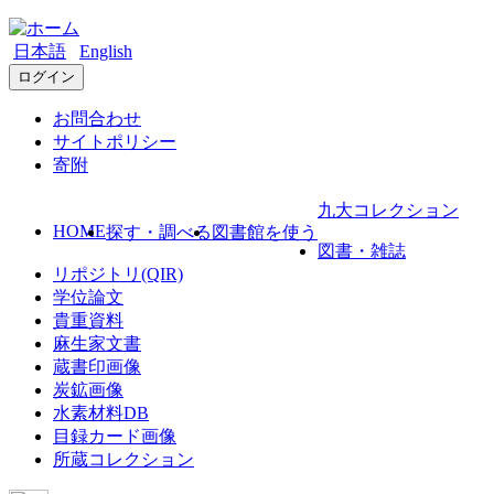
日本語
English
ログイン
お問合わせ
サイトポリシー
寄附
九大コレクション
HOME
探す・調べる
図書館を使う
図書・雑誌
リポジトリ(QIR)
学位論文
貴重資料
麻生家文書
蔵書印画像
炭鉱画像
水素材料DB
目録カード画像
所蔵コレクション