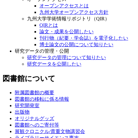
オープンアクセスとは
九州大学オープンアクセス方針
九州大学学術情報リポジトリ（QIR）
QIRとは
論文・成果を公開したい
刊行物（紀要・学会誌）を電子化したい
博士論文の公開について知りたい
研究データの管理・公開
研究データの管理について知りたい
研究データを公開したい
図書館について
附属図書館の概要
図書館の移転に係る情報
研究開発室
出版物
オリジナルグッズ
図書館へのご寄付等
展観クロニクル/貴重文物講習会
ライブラリーサイエンス専攻