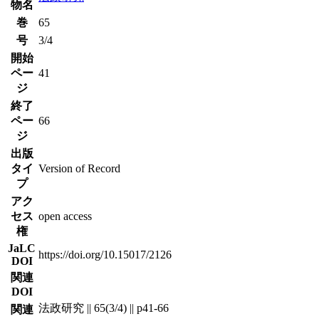
物名
巻
65
号
3/4
開始
ペー
41
ジ
終了
ペー
66
ジ
出版
タイ
Version of Record
プ
アク
セス
open access
権
JaLC
https://doi.org/10.15017/2126
DOI
関連
DOI
法政研究 || 65(3/4) || p41-66
関連