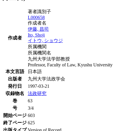
著者識別子
L000658
作成者名
伊藤, 昌司
Ito, Shoji
作成者
イトウ, ショウジ
所属機関
所属機関名
九州大学法学部教授
Professor, Faculty of Law, Kyushu University
本文言語
日本語
出版者
九州大学法政学会
発行日
1997-03-21
収録物名
法政研究
巻
63
号
3/4
開始ページ
603
終了ページ
625
出版タイプ
Version of Record