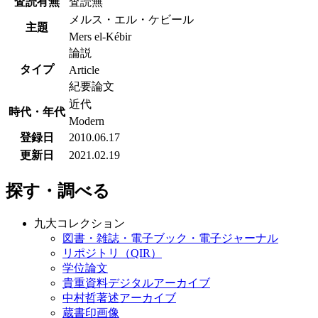
査読有無
査読無
メルス・エル・ケビール
主題
Mers el-Kébir
論説
タイプ
Article
紀要論文
近代
時代・年代
Modern
登録日
2010.06.17
更新日
2021.02.19
探す・調べる
九大コレクション
図書・雑誌・電子ブック・電子ジャーナル
リポジトリ（QIR）
学位論文
貴重資料デジタルアーカイブ
中村哲著述アーカイブ
蔵書印画像