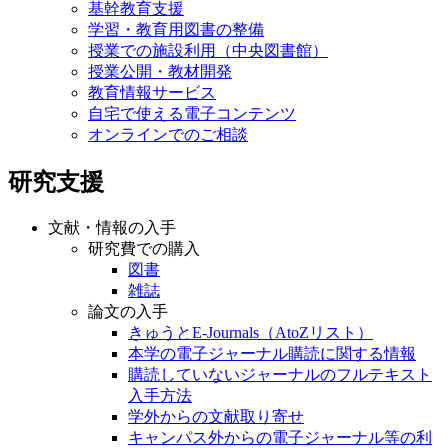
基幹教育支援
学習・教育用図書の整備
授業での施設利用（中央図書館）
授業公開・教材開発
教育情報サービス
自宅で使える電子コンテンツ
オンラインでのご相談
研究支援
文献・情報の入手
研究費での購入
図書
雑誌
論文の入手
きゅうとE-Journals（AtoZリスト）
本学の電子ジャーナル購読に関する情報
購読していないジャーナルのフルテキスト
入手方法
学外からの文献取り寄せ
キャンパス外からの電子ジャーナル等の利