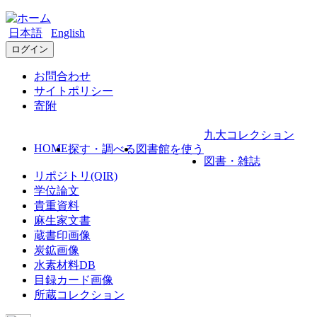
日本語
English
ログイン
お問合わせ
サイトポリシー
寄附
九大コレクション
HOME
探す・調べる
図書館を使う
図書・雑誌
リポジトリ(QIR)
学位論文
貴重資料
麻生家文書
蔵書印画像
炭鉱画像
水素材料DB
目録カード画像
所蔵コレクション