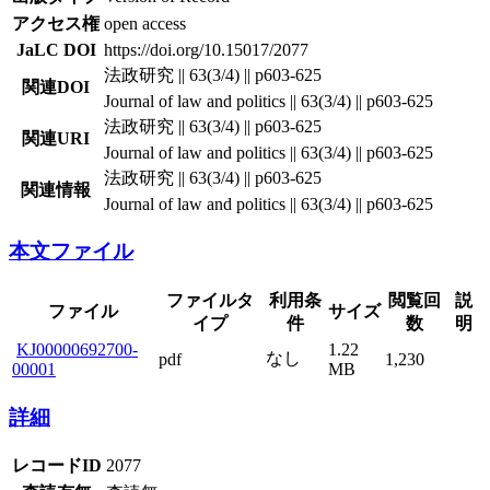
アクセス権
open access
JaLC DOI
https://doi.org/10.15017/2077
法政研究 || 63(3/4) || p603-625
関連DOI
Journal of law and politics || 63(3/4) || p603-625
法政研究 || 63(3/4) || p603-625
関連URI
Journal of law and politics || 63(3/4) || p603-625
法政研究 || 63(3/4) || p603-625
関連情報
Journal of law and politics || 63(3/4) || p603-625
本文ファイル
ファイルタ
利用条
閲覧回
説
ファイル
サイズ
イプ
件
数
明
KJ00000692700-
1.22
なし
pdf
1,230
00001
MB
詳細
レコードID
2077