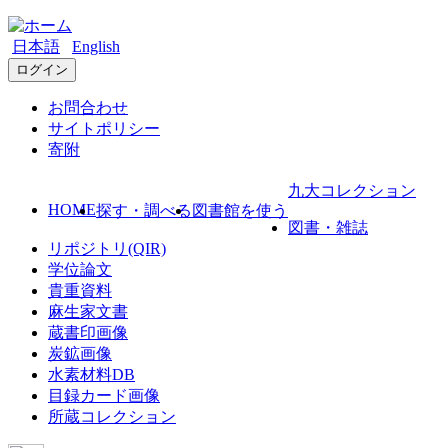
日本語
English
ログイン
お問合わせ
サイトポリシー
寄附
九大コレクション
HOME
探す・調べる
図書館を使う
図書・雑誌
リポジトリ(QIR)
学位論文
貴重資料
麻生家文書
蔵書印画像
炭鉱画像
水素材料DB
目録カード画像
所蔵コレクション