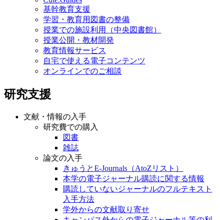
基幹教育支援
学習・教育用図書の整備
授業での施設利用（中央図書館）
授業公開・教材開発
教育情報サービス
自宅で使える電子コンテンツ
オンラインでのご相談
研究支援
文献・情報の入手
研究費での購入
図書
雑誌
論文の入手
きゅうとE-Journals（AtoZリスト）
本学の電子ジャーナル購読に関する情報
購読していないジャーナルのフルテキスト
入手方法
学外からの文献取り寄せ
キャンパス外からの電子ジャーナル等の利