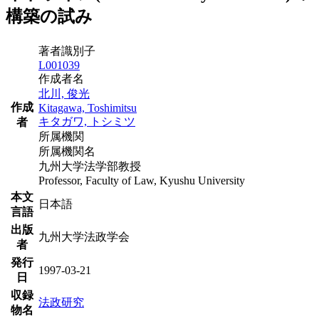
構築の試み
著者識別子
L001039
作成者名
北川, 俊光
作成
Kitagawa, Toshimitsu
キタガワ, トシミツ
者
所属機関
所属機関名
九州大学法学部教授
Professor, Faculty of Law, Kyushu University
本文
日本語
言語
出版
九州大学法政学会
者
発行
1997-03-21
日
収録
法政研究
物名