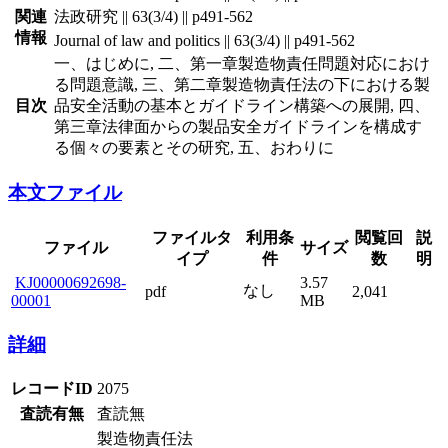
関連
法政研究 || 63(3/4) || p491-562
情報
Journal of law and politics || 63(3/4) || p491-562
一、はじめに, 二、第一章製造物責任問題対応におけ
る問題意識, 三、第二章製造物責任法の下における製
目次
品安全活動の基本とガイドライン構築への展開, 四、
第三章法律面からの製品安全ガイドラインを構成す
る個々の要素とその研究, 五、おわりに
本文ファイル
ファイルタ
利用条
閲覧回
説
ファイル
サイズ
イプ
件
数
明
KJ00000692698-
3.57
なし
pdf
2,041
00001
MB
詳細
レコードID
2075
査読有無
査読無
製造物責任法