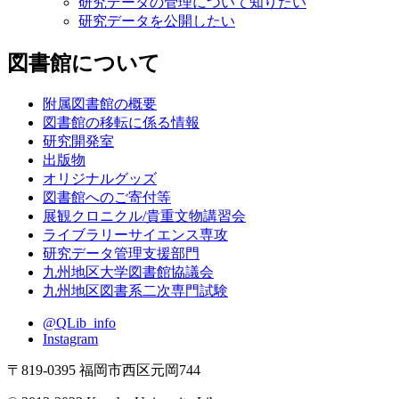
研究データの管理について知りたい
研究データを公開したい
図書館について
附属図書館の概要
図書館の移転に係る情報
研究開発室
出版物
オリジナルグッズ
図書館へのご寄付等
展観クロニクル/貴重文物講習会
ライブラリーサイエンス専攻
研究データ管理支援部門
九州地区大学図書館協議会
九州地区図書系二次専門試験
@QLib_info
Instagram
〒819-0395 福岡市西区元岡744