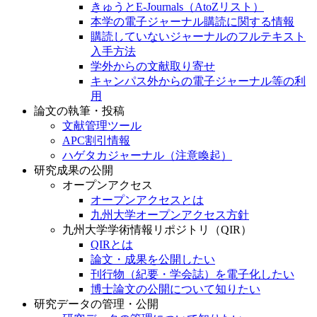
きゅうとE-Journals（AtoZリスト）
本学の電子ジャーナル購読に関する情報
購読していないジャーナルのフルテキスト
入手方法
学外からの文献取り寄せ
キャンパス外からの電子ジャーナル等の利
用
論文の執筆・投稿
文献管理ツール
APC割引情報
ハゲタカジャーナル（注意喚起）
研究成果の公開
オープンアクセス
オープンアクセスとは
九州大学オープンアクセス方針
九州大学学術情報リポジトリ（QIR）
QIRとは
論文・成果を公開したい
刊行物（紀要・学会誌）を電子化したい
博士論文の公開について知りたい
研究データの管理・公開