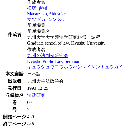
作成者名
松塚, 晋輔
Matsuzuka, Shinsuke
マツヅカ, シンスケ
所属機関
所属機関名
作成者
九州大学大学院法学研究科博士課程
Graduate school of law, Kyushu University
作成者名
九州公法判例研究会
Kyushu Public Law Seminar
キュウシュウコウホウハンレイケンキュウカイ
本文言語
日本語
出版者
九州大学法政学会
発行日
1993-12-25
収録物名
法政研究
巻
60
号
2
開始ページ
439
終了ページ
448