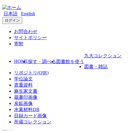
日本語
English
ログイン
お問合わせ
サイトポリシー
寄附
九大コレクション
HOME
探す・調べる
図書館を使う
図書・雑誌
リポジトリ(QIR)
学位論文
貴重資料
麻生家文書
蔵書印画像
炭鉱画像
水素材料DB
目録カード画像
所蔵コレクション