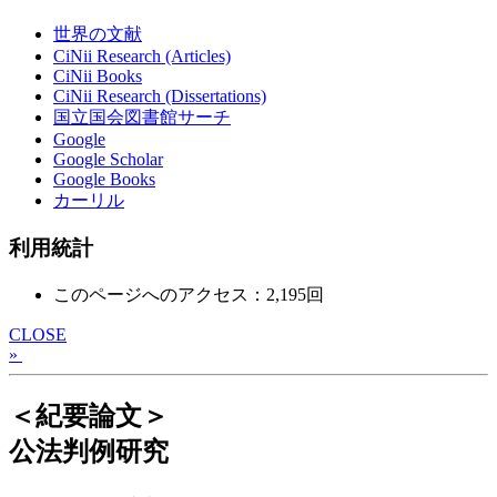
世界の文献
CiNii Research (Articles)
CiNii Books
CiNii Research (Dissertations)
国立国会図書館サーチ
Google
Google Scholar
Google Books
カーリル
利用統計
このページへのアクセス：2,195回
CLOSE
»
＜紀要論文＞
公法判例研究