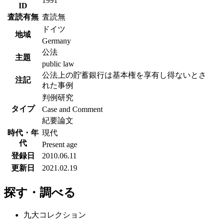
1991
ID
査読有無
査読無
ドイツ
地域
Germany
公法
主題
public law
公法上の貯蓄銀行は基本権を享有し得ないとさ
注記
れた事例
判例研究
タイプ
Case and Comment
紀要論文
時代・年
現代
代
Present age
登録日
2010.06.11
更新日
2021.02.19
探す・調べる
九大コレクション