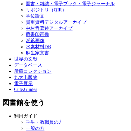
図書・雑誌・電子ブック・電子ジャーナル
リポジトリ（QIR）
学位論文
貴重資料デジタルアーカイブ
中村哲著述アーカイブ
蔵書印画像
炭鉱画像
水素材料DB
麻生家文書
世界の文献
データベース
所蔵コレクション
九大出版物
電子展示
Cute.Guides
図書館を使う
利用ガイド
学生・教職員の方
一般の方