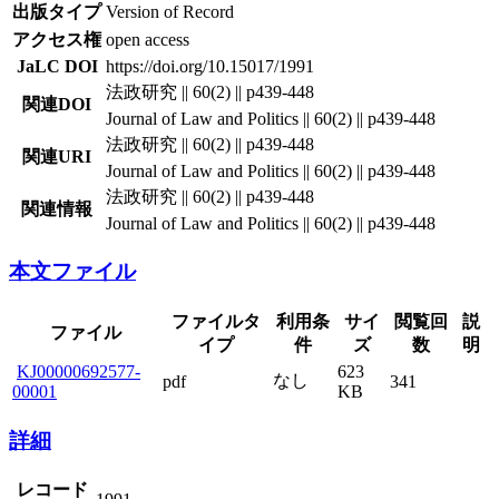
出版タイプ
Version of Record
アクセス権
open access
JaLC DOI
https://doi.org/10.15017/1991
法政研究 || 60(2) || p439-448
関連DOI
Journal of Law and Politics || 60(2) || p439-448
法政研究 || 60(2) || p439-448
関連URI
Journal of Law and Politics || 60(2) || p439-448
法政研究 || 60(2) || p439-448
関連情報
Journal of Law and Politics || 60(2) || p439-448
本文ファイル
ファイルタ
利用条
サイ
閲覧回
説
ファイル
イプ
件
ズ
数
明
KJ00000692577-
623
なし
pdf
341
00001
KB
詳細
レコード