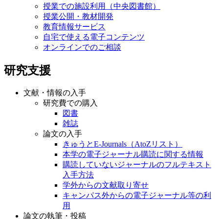
授業での施設利用（中央図書館）
授業公開・教材開発
教育情報サービス
自宅で使える電子コンテンツ
オンラインでのご相談
研究支援
文献・情報の入手
研究費での購入
図書
雑誌
論文の入手
きゅうとE-Journals（AtoZリスト）
本学の電子ジャーナル購読に関する情報
購読していないジャーナルのフルテキスト
入手方法
学外からの文献取り寄せ
キャンパス外からの電子ジャーナル等の利
用
論文の執筆・投稿