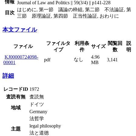
情報
Journal of Law and Politics || 59(3/4) || p141-228
はじめに, 第一節 議論の枠組, 第二節 不法論証, 第
目次
三節 原理論証, 第四節 正当性論証, おわりに
本文ファイル
ファイルタ
利用条
閲覧回
説
ファイル
サイズ
イプ
件
数
明
KJ00000724098-
4.96
なし
pdf
3,141
00001
MB
詳細
レコードID
1972
査読有無
査読無
ドイツ
地域
Germany
法哲学
legal philosophy
主題
法と道徳