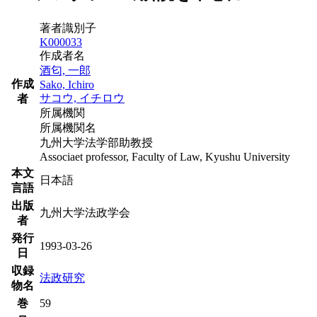
著者識別子
K000033
作成者名
酒匂, 一郎
作成
Sako, Ichiro
サコウ, イチロウ
者
所属機関
所属機関名
九州大学法学部助教授
Associaet professor, Faculty of Law, Kyushu University
本文
日本語
言語
出版
九州大学法政学会
者
発行
1993-03-26
日
収録
法政研究
物名
巻
59