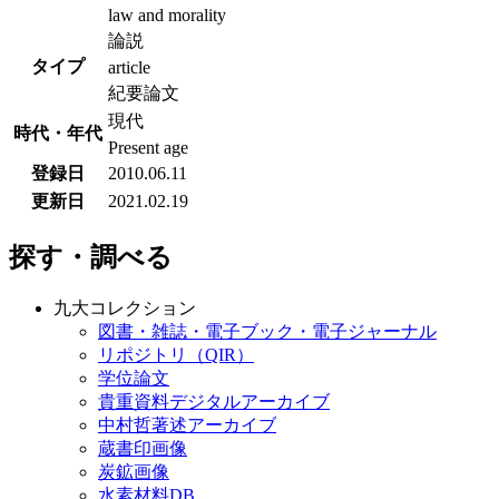
law and morality
論説
タイプ
article
紀要論文
現代
時代・年代
Present age
登録日
2010.06.11
更新日
2021.02.19
探す・調べる
九大コレクション
図書・雑誌・電子ブック・電子ジャーナル
リポジトリ（QIR）
学位論文
貴重資料デジタルアーカイブ
中村哲著述アーカイブ
蔵書印画像
炭鉱画像
水素材料DB