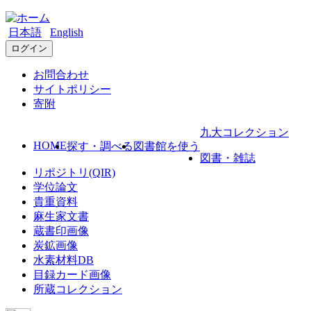
日本語
English
ログイン
お問合わせ
サイトポリシー
寄附
九大コレクション
HOME
探す・調べる
図書館を使う
図書・雑誌
リポジトリ(QIR)
学位論文
貴重資料
麻生家文書
蔵書印画像
炭鉱画像
水素材料DB
目録カード画像
所蔵コレクション