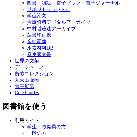
図書・雑誌・電子ブック・電子ジャーナル
リポジトリ（QIR）
学位論文
貴重資料デジタルアーカイブ
中村哲著述アーカイブ
蔵書印画像
炭鉱画像
水素材料DB
麻生家文書
世界の文献
データベース
所蔵コレクション
九大出版物
電子展示
Cute.Guides
図書館を使う
利用ガイド
学生・教職員の方
一般の方