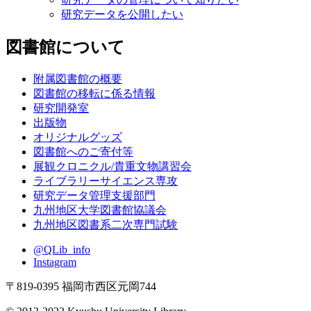
研究データを公開したい
図書館について
附属図書館の概要
図書館の移転に係る情報
研究開発室
出版物
オリジナルグッズ
図書館へのご寄付等
展観クロニクル/貴重文物講習会
ライブラリーサイエンス専攻
研究データ管理支援部門
九州地区大学図書館協議会
九州地区図書系二次専門試験
@QLib_info
Instagram
〒819-0395 福岡市西区元岡744