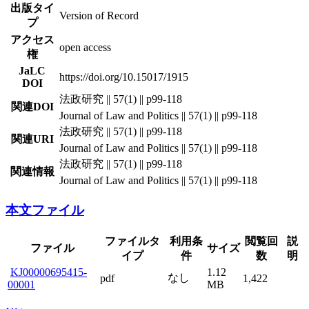
出版タイ
Version of Record
プ
アクセス
open access
権
JaLC
https://doi.org/10.15017/1915
DOI
法政研究 || 57(1) || p99-118
関連DOI
Journal of Law and Politics || 57(1) || p99-118
法政研究 || 57(1) || p99-118
関連URI
Journal of Law and Politics || 57(1) || p99-118
法政研究 || 57(1) || p99-118
関連情報
Journal of Law and Politics || 57(1) || p99-118
本文ファイル
ファイルタ
利用条
閲覧回
説
ファイル
サイズ
イプ
件
数
明
KJ00000695415-
1.12
なし
pdf
1,422
00001
MB