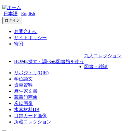
日本語
English
ログイン
お問合わせ
サイトポリシー
寄附
九大コレクション
HOME
探す・調べる
図書館を使う
図書・雑誌
リポジトリ(QIR)
学位論文
貴重資料
麻生家文書
蔵書印画像
炭鉱画像
水素材料DB
目録カード画像
所蔵コレクション