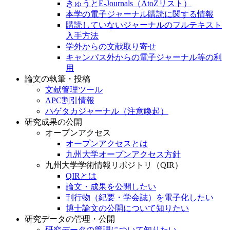
きゅうとE-Journals（AtoZリスト）
本学の電子ジャーナル購読に関する情報
購読していないジャーナルのフルテキスト
入手方法
学外からの文献取り寄せ
キャンパス外からの電子ジャーナル等の利
用
論文の執筆・投稿
文献管理ツール
APC割引情報
ハゲタカジャーナル（注意喚起）
研究成果の公開
オープンアクセス
オープンアクセスとは
九州大学オープンアクセス方針
九州大学学術情報リポジトリ（QIR）
QIRとは
論文・成果を公開したい
刊行物（紀要・学会誌）を電子化したい
博士論文の公開について知りたい
研究データの管理・公開
研究データの管理について知りたい