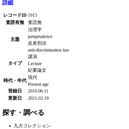
詳細
レコードID
1915
査読有無
査読無
法理学
jurisprudence
主題
反差別法
anti-discrimination law
講演
タイプ
Lecture
紀要論文
現代
時代・年代
Present age
登録日
2010.06.11
更新日
2021.02.19
探す・調べる
九大コレクション