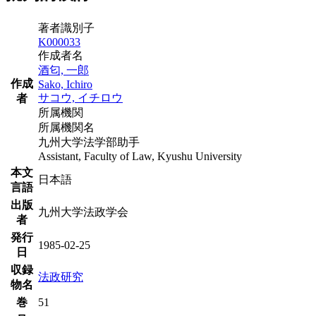
著者識別子
K000033
作成者名
酒匂, 一郎
作成
Sako, Ichiro
サコウ, イチロウ
者
所属機関
所属機関名
九州大学法学部助手
Assistant, Faculty of Law, Kyushu University
本文
日本語
言語
出版
九州大学法政学会
者
発行
1985-02-25
日
収録
法政研究
物名
巻
51