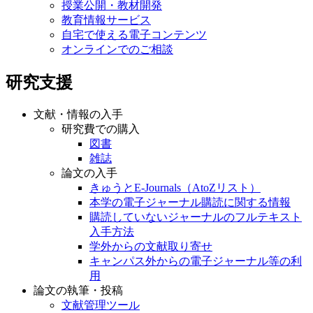
授業公開・教材開発
教育情報サービス
自宅で使える電子コンテンツ
オンラインでのご相談
研究支援
文献・情報の入手
研究費での購入
図書
雑誌
論文の入手
きゅうとE-Journals（AtoZリスト）
本学の電子ジャーナル購読に関する情報
購読していないジャーナルのフルテキスト
入手方法
学外からの文献取り寄せ
キャンパス外からの電子ジャーナル等の利
用
論文の執筆・投稿
文献管理ツール