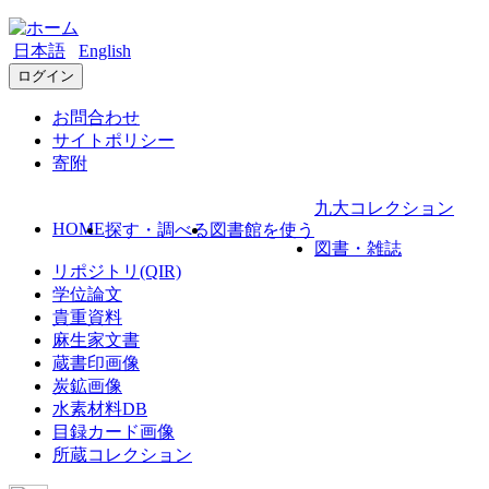
日本語
English
ログイン
お問合わせ
サイトポリシー
寄附
九大コレクション
HOME
探す・調べる
図書館を使う
図書・雑誌
リポジトリ(QIR)
学位論文
貴重資料
麻生家文書
蔵書印画像
炭鉱画像
水素材料DB
目録カード画像
所蔵コレクション