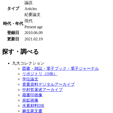
論説
タイプ
Articles
紀要論文
現代
時代・年代
Present age
登録日
2010.06.09
更新日
2021.02.19
探す・調べる
九大コレクション
図書・雑誌・電子ブック・電子ジャーナル
リポジトリ（QIR）
学位論文
貴重資料デジタルアーカイブ
中村哲著述アーカイブ
蔵書印画像
炭鉱画像
水素材料DB
麻生家文書