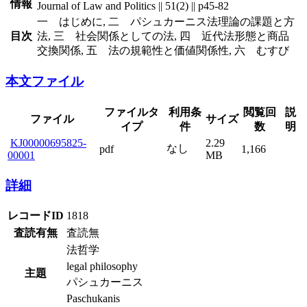
情報
Journal of Law and Politics || 51(2) || p45-82
一 はじめに, 二 パシュカーニス法理論の課題と方
目次
法, 三 社会関係としての法, 四 近代法形態と商品
交換関係, 五 法の規範性と価値関係性, 六 むすび
本文ファイル
ファイルタ
利用条
閲覧回
説
ファイル
サイズ
イプ
件
数
明
KJ00000695825-
2.29
なし
pdf
1,166
00001
MB
詳細
レコードID
1818
査読有無
査読無
法哲学
legal philosophy
主題
パシュカーニス
Paschukanis