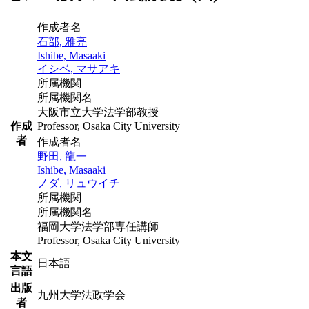
作成者名
石部, 雅亮
Ishibe, Masaaki
イシベ, マサアキ
所属機関
所属機関名
大阪市立大学法学部教授
作成
Professor, Osaka City University
者
作成者名
野田, 龍一
Ishibe, Masaaki
ノダ, リュウイチ
所属機関
所属機関名
福岡大学法学部専任講師
Professor, Osaka City University
本文
日本語
言語
出版
九州大学法政学会
者