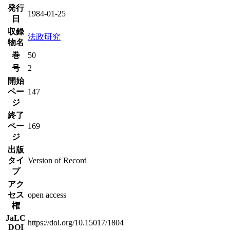
発行
1984-01-25
日
収録
法政研究
物名
巻
50
号
2
開始
ペー
147
ジ
終了
ペー
169
ジ
出版
タイ
Version of Record
プ
アク
セス
open access
権
JaLC
https://doi.org/10.15017/1804
DOI