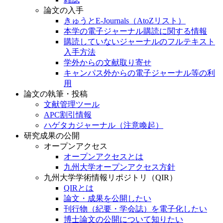
論文の入手
きゅうとE-Journals（AtoZリスト）
本学の電子ジャーナル購読に関する情報
購読していないジャーナルのフルテキスト
入手方法
学外からの文献取り寄せ
キャンパス外からの電子ジャーナル等の利
用
論文の執筆・投稿
文献管理ツール
APC割引情報
ハゲタカジャーナル（注意喚起）
研究成果の公開
オープンアクセス
オープンアクセスとは
九州大学オープンアクセス方針
九州大学学術情報リポジトリ（QIR）
QIRとは
論文・成果を公開したい
刊行物（紀要・学会誌）を電子化したい
博士論文の公開について知りたい