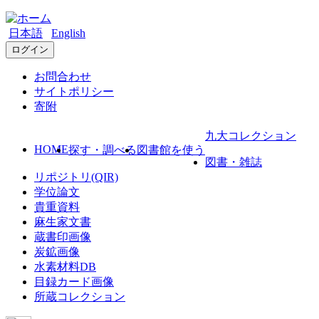
日本語
English
ログイン
お問合わせ
サイトポリシー
寄附
九大コレクション
HOME
探す・調べる
図書館を使う
図書・雑誌
リポジトリ(QIR)
学位論文
貴重資料
麻生家文書
蔵書印画像
炭鉱画像
水素材料DB
目録カード画像
所蔵コレクション