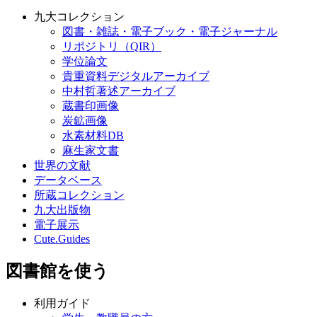
九大コレクション
図書・雑誌・電子ブック・電子ジャーナル
リポジトリ（QIR）
学位論文
貴重資料デジタルアーカイブ
中村哲著述アーカイブ
蔵書印画像
炭鉱画像
水素材料DB
麻生家文書
世界の文献
データベース
所蔵コレクション
九大出版物
電子展示
Cute.Guides
図書館を使う
利用ガイド