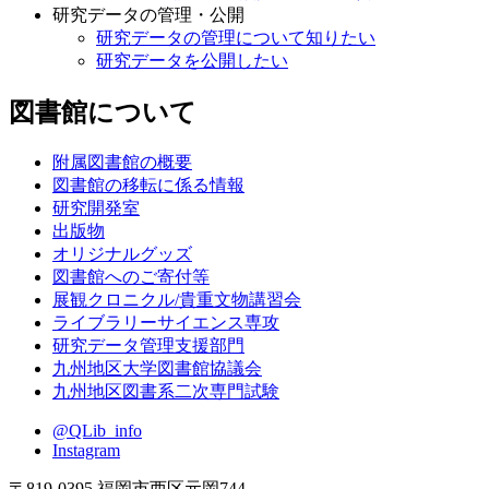
研究データの管理・公開
研究データの管理について知りたい
研究データを公開したい
図書館について
附属図書館の概要
図書館の移転に係る情報
研究開発室
出版物
オリジナルグッズ
図書館へのご寄付等
展観クロニクル/貴重文物講習会
ライブラリーサイエンス専攻
研究データ管理支援部門
九州地区大学図書館協議会
九州地区図書系二次専門試験
@QLib_info
Instagram
〒819-0395 福岡市西区元岡744