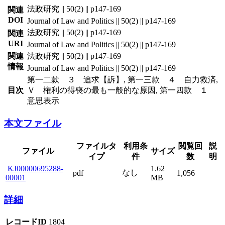
法政研究 || 50(2) || p147-169
関連
DOI
Journal of Law and Politics || 50(2) || p147-169
法政研究 || 50(2) || p147-169
関連
URI
Journal of Law and Politics || 50(2) || p147-169
関連
法政研究 || 50(2) || p147-169
情報
Journal of Law and Politics || 50(2) || p147-169
第一二款 ３ 追求【訴】, 第一三款 ４ 自力救済,
目次
Ｖ 権利の得喪の最も一般的な原因, 第一四款 １
意思表示
本文ファイル
ファイルタ
利用条
閲覧回
説
ファイル
サイズ
イプ
件
数
明
KJ00000695288-
1.62
なし
pdf
1,056
00001
MB
詳細
レコードID
1804