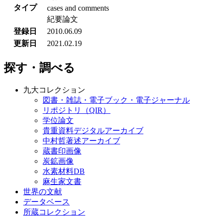
タイプ
cases and comments
紀要論文
登録日
2010.06.09
更新日
2021.02.19
探す・調べる
九大コレクション
図書・雑誌・電子ブック・電子ジャーナル
リポジトリ（QIR）
学位論文
貴重資料デジタルアーカイブ
中村哲著述アーカイブ
蔵書印画像
炭鉱画像
水素材料DB
麻生家文書
世界の文献
データベース
所蔵コレクション