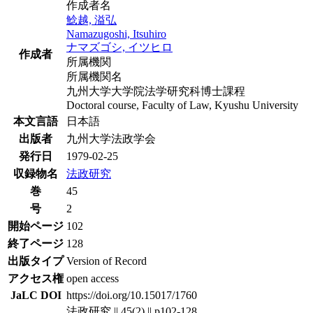
作成者名
鯰越, 溢弘
Namazugoshi, Itsuhiro
ナマズゴシ, イツヒロ
作成者
所属機関
所属機関名
九州大学大学院法学研究科博士課程
Doctoral course, Faculty of Law, Kyushu University
本文言語
日本語
出版者
九州大学法政学会
発行日
1979-02-25
収録物名
法政研究
巻
45
号
2
開始ページ
102
終了ページ
128
出版タイプ
Version of Record
アクセス権
open access
JaLC DOI
https://doi.org/10.15017/1760
法政研究 || 45(2) || p102-128