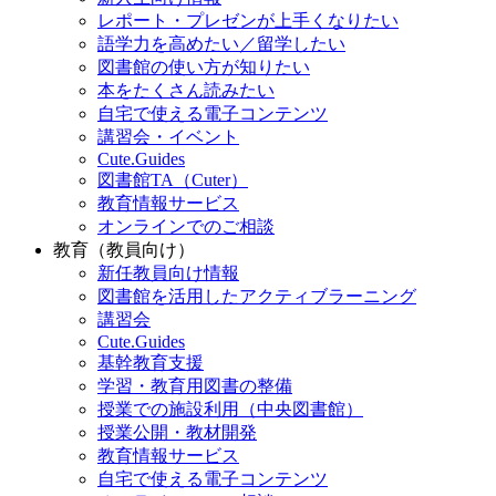
レポート・プレゼンが上手くなりたい
語学力を高めたい／留学したい
図書館の使い方が知りたい
本をたくさん読みたい
自宅で使える電子コンテンツ
講習会・イベント
Cute.Guides
図書館TA（Cuter）
教育情報サービス
オンラインでのご相談
教育（教員向け）
新任教員向け情報
図書館を活用したアクティブラーニング
講習会
Cute.Guides
基幹教育支援
学習・教育用図書の整備
授業での施設利用（中央図書館）
授業公開・教材開発
教育情報サービス
自宅で使える電子コンテンツ