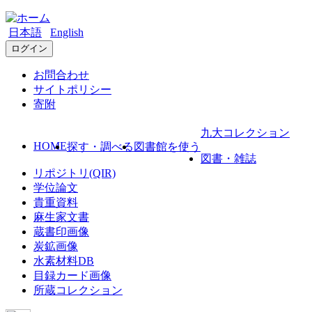
日本語
English
ログイン
お問合わせ
サイトポリシー
寄附
九大コレクション
HOME
探す・調べる
図書館を使う
図書・雑誌
リポジトリ(QIR)
学位論文
貴重資料
麻生家文書
蔵書印画像
炭鉱画像
水素材料DB
目録カード画像
所蔵コレクション