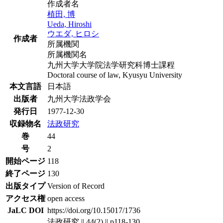
作成者名
植田, 博
Ueda, Hiroshi
ウエダ, ヒロシ
作成者
所属機関
所属機関名
九州大学大学院法学研究科博士課程
Doctoral course of law, Kyusyu University
本文言語
日本語
出版者
九州大学法政学会
発行日
1977-12-30
収録物名
法政研究
巻
44
号
2
開始ページ
118
終了ページ
130
出版タイプ
Version of Record
アクセス権
open access
JaLC DOI
https://doi.org/10.15017/1736
法政研究 || 44(2) || p118-130