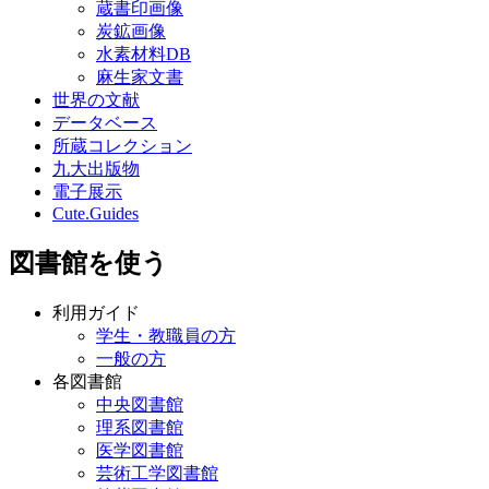
蔵書印画像
炭鉱画像
水素材料DB
麻生家文書
世界の文献
データベース
所蔵コレクション
九大出版物
電子展示
Cute.Guides
図書館を使う
利用ガイド
学生・教職員の方
一般の方
各図書館
中央図書館
理系図書館
医学図書館
芸術工学図書館