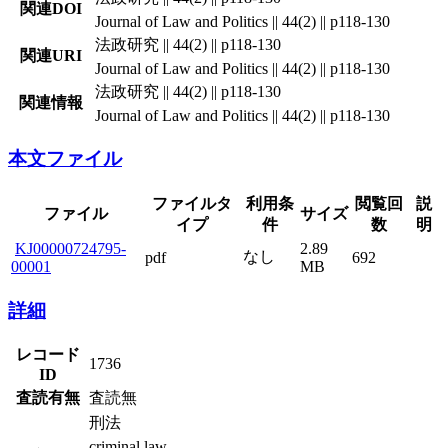
関連DOI
Journal of Law and Politics || 44(2) || p118-130
法政研究 || 44(2) || p118-130
関連URI
Journal of Law and Politics || 44(2) || p118-130
法政研究 || 44(2) || p118-130
関連情報
Journal of Law and Politics || 44(2) || p118-130
本文ファイル
ファイルタ
利用条
閲覧回
説
ファイル
サイズ
イプ
件
数
明
KJ00000724795-
2.89
なし
pdf
692
00001
MB
詳細
レコード
1736
ID
査読有無
査読無
刑法
criminal law