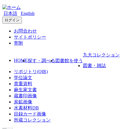
日本語
English
ログイン
お問合わせ
サイトポリシー
寄附
九大コレクション
HOME
探す・調べる
図書館を使う
図書・雑誌
リポジトリ(QIR)
学位論文
貴重資料
麻生家文書
蔵書印画像
炭鉱画像
水素材料DB
目録カード画像
所蔵コレクション