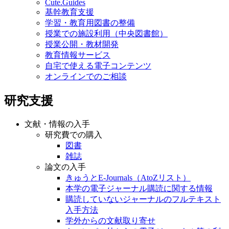
Cute.Guides
基幹教育支援
学習・教育用図書の整備
授業での施設利用（中央図書館）
授業公開・教材開発
教育情報サービス
自宅で使える電子コンテンツ
オンラインでのご相談
研究支援
文献・情報の入手
研究費での購入
図書
雑誌
論文の入手
きゅうとE-Journals（AtoZリスト）
本学の電子ジャーナル購読に関する情報
購読していないジャーナルのフルテキスト
入手方法
学外からの文献取り寄せ