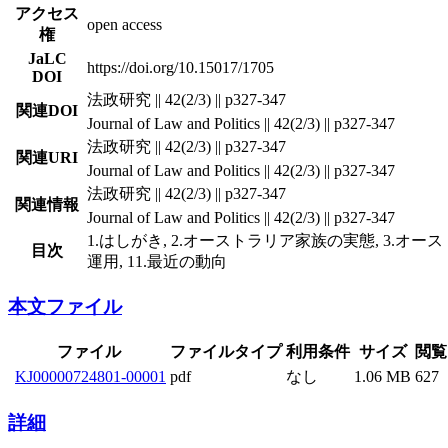
アクセス
open access
権
JaLC
https://doi.org/10.15017/1705
DOI
法政研究 || 42(2/3) || p327-347
関連DOI
Journal of Law and Politics || 42(2/3) || p327-347
法政研究 || 42(2/3) || p327-347
関連URI
Journal of Law and Politics || 42(2/3) || p327-347
法政研究 || 42(2/3) || p327-347
関連情報
Journal of Law and Politics || 42(2/3) || p327-347
1.はしがき, 2.オーストラリア家族の実態, 3.オースト
目次
運用, 11.最近の動向
本文ファイル
ファイル
ファイルタイプ
利用条件
サイズ
閲覧
KJ00000724801-00001
pdf
なし
1.06 MB
627
詳細