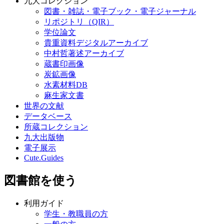
九大コレクション
図書・雑誌・電子ブック・電子ジャーナル
リポジトリ（QIR）
学位論文
貴重資料デジタルアーカイブ
中村哲著述アーカイブ
蔵書印画像
炭鉱画像
水素材料DB
麻生家文書
世界の文献
データベース
所蔵コレクション
九大出版物
電子展示
Cute.Guides
図書館を使う
利用ガイド
学生・教職員の方