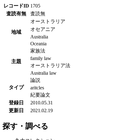
レコードID
1705
査読有無
査読無
オーストラリア
オセアニア
地域
Australia
Oceania
家族法
family law
主題
オーストラリア法
Australia law
論説
タイプ
aritcles
紀要論文
登録日
2010.05.31
更新日
2021.02.19
探す・調べる