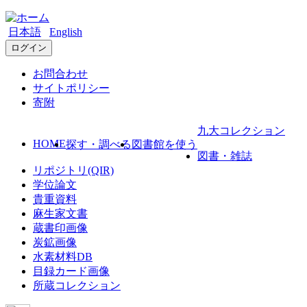
日本語
English
ログイン
お問合わせ
サイトポリシー
寄附
九大コレクション
HOME
探す・調べる
図書館を使う
図書・雑誌
リポジトリ(QIR)
学位論文
貴重資料
麻生家文書
蔵書印画像
炭鉱画像
水素材料DB
目録カード画像
所蔵コレクション