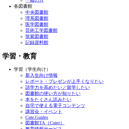
一般の方
各図書館
中央図書館
理系図書館
医学図書館
芸術工学図書館
筑紫図書館
記録資料館
学習・教育
学習（学生向け）
新入生向け情報
レポート・プレゼンが上手くなりたい
語学力を高めたい／留学したい
図書館の使い方が知りたい
本をたくさん読みたい
自宅で使える電子コンテンツ
講習会・イベント
Cute.Guides
図書館TA（Cuter）
教育情報サービス