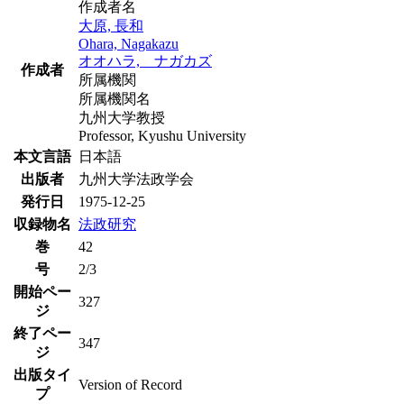
作成者名
大原, 長和
Ohara, Nagakazu
オオハラ, ナガカズ
作成者
所属機関
所属機関名
九州大学教授
Professor, Kyushu University
本文言語
日本語
出版者
九州大学法政学会
発行日
1975-12-25
収録物名
法政研究
巻
42
号
2/3
開始ペー
327
ジ
終了ペー
347
ジ
出版タイ
Version of Record
プ