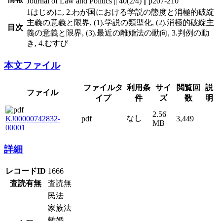
Journal of Law and Politics || 40(2/4) || p207-210
1はじめに, 2.わが国における学説の態度と消極的破綻
主義の意義と限界, (1).学説の類型化, (2).消極的破綻主
目次
義の意義と限界, (3).最近の離婚法の動向, 3.判例の動
き, 4.むすび
本文ファイル
ファイルタ
利用条
閲覧回
説
ファイル
サイズ
イプ
件
数
明
KJ00000742832-
2.56
なし
pdf
3,449
00001
MB
詳細
レコードID
1666
査読有無
査読無
民法
家族法
離婚
主題