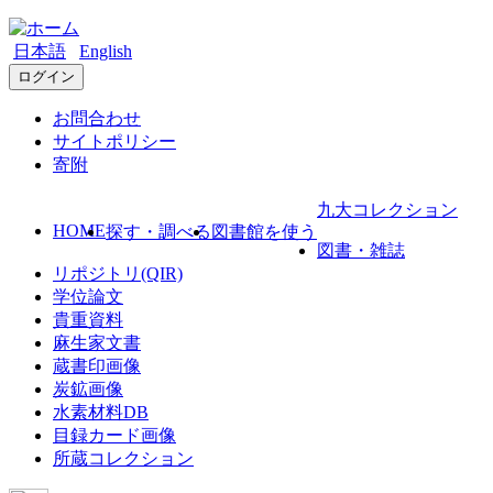
日本語
English
ログイン
お問合わせ
サイトポリシー
寄附
九大コレクション
HOME
探す・調べる
図書館を使う
図書・雑誌
リポジトリ(QIR)
学位論文
貴重資料
麻生家文書
蔵書印画像
炭鉱画像
水素材料DB
目録カード画像
所蔵コレクション