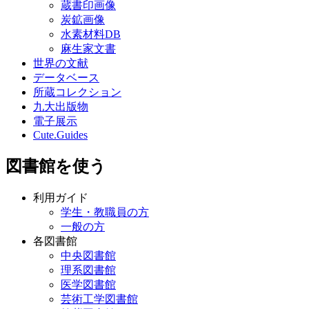
炭鉱画像
水素材料DB
麻生家文書
世界の文献
データベース
所蔵コレクション
九大出版物
電子展示
Cute.Guides
図書館を使う
利用ガイド
学生・教職員の方
一般の方
各図書館
中央図書館
理系図書館
医学図書館
芸術工学図書館
筑紫図書館