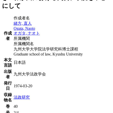
にして
作成者名
緒方, 直人
Ogata, Naoto
作成
オガタ, ナオト
者
所属機関
所属機関名
九州大学大学院法学研究科博士課程
Graduate school of law, Kyushu University
本文
日本語
言語
出版
九州大学法政学会
者
発行
1974-03-20
日
収録
法政研究
物名
巻
40
号
2/4