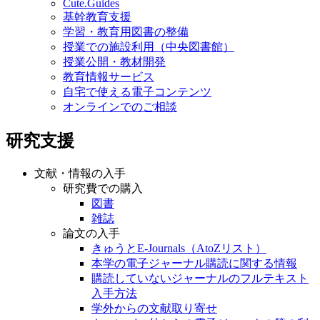
基幹教育支援
学習・教育用図書の整備
授業での施設利用（中央図書館）
授業公開・教材開発
教育情報サービス
自宅で使える電子コンテンツ
オンラインでのご相談
研究支援
文献・情報の入手
研究費での購入
図書
雑誌
論文の入手
きゅうとE-Journals（AtoZリスト）
本学の電子ジャーナル購読に関する情報
購読していないジャーナルのフルテキスト
入手方法
学外からの文献取り寄せ
キャンパス外からの電子ジャーナル等の利