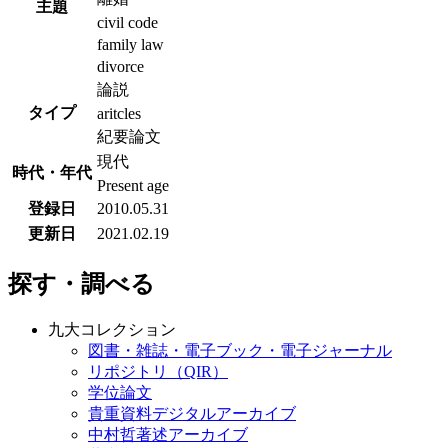
civil code
family law
divorce
論説
タイプ
aritcles
紀要論文
現代
時代・年代
Present age
登録日
2010.05.31
更新日
2021.02.19
探す・調べる
九大コレクション
図書・雑誌・電子ブック・電子ジャーナル
リポジトリ（QIR）
学位論文
貴重資料デジタルアーカイブ
中村哲著述アーカイブ
蔵書印画像