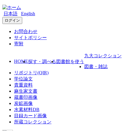
日本語
English
ログイン
お問合わせ
サイトポリシー
寄附
九大コレクション
HOME
探す・調べる
図書館を使う
図書・雑誌
リポジトリ(QIR)
学位論文
貴重資料
麻生家文書
蔵書印画像
炭鉱画像
水素材料DB
目録カード画像
所蔵コレクション