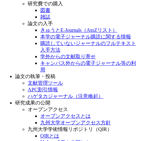
研究費での購入
図書
雑誌
論文の入手
きゅうとE-Journals（AtoZリスト）
本学の電子ジャーナル購読に関する情報
購読していないジャーナルのフルテキスト
入手方法
学外からの文献取り寄せ
キャンパス外からの電子ジャーナル等の利
用
論文の執筆・投稿
文献管理ツール
APC割引情報
ハゲタカジャーナル（注意喚起）
研究成果の公開
オープンアクセス
オープンアクセスとは
九州大学オープンアクセス方針
九州大学学術情報リポジトリ（QIR）
QIRとは