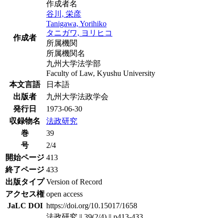
作成者名
谷川, 栄彦
Tanigawa, Yorihiko
タニガワ, ヨリヒコ
作成者
所属機関
所属機関名
九州大学法学部
Faculty of Law, Kyushu University
本文言語
日本語
出版者
九州大学法政学会
発行日
1973-06-30
収録物名
法政研究
巻
39
号
2/4
開始ページ
413
終了ページ
433
出版タイプ
Version of Record
アクセス権
open access
JaLC DOI
https://doi.org/10.15017/1658
法政研究 || 39(2/4) || p413-433