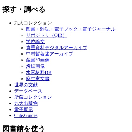
探す・調べる
九大コレクション
図書・雑誌・電子ブック・電子ジャーナル
リポジトリ（QIR）
学位論文
貴重資料デジタルアーカイブ
中村哲著述アーカイブ
蔵書印画像
炭鉱画像
水素材料DB
麻生家文書
世界の文献
データベース
所蔵コレクション
九大出版物
電子展示
Cute.Guides
図書館を使う