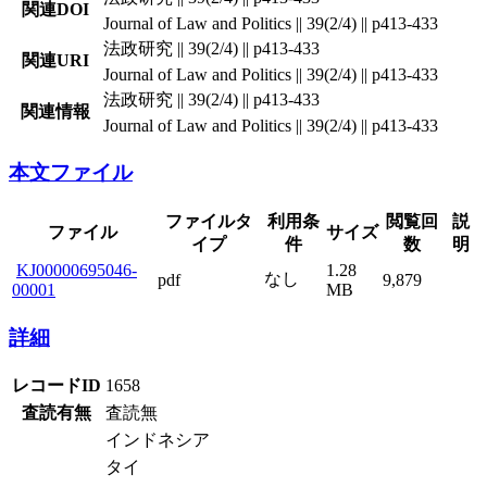
関連DOI
Journal of Law and Politics || 39(2/4) || p413-433
法政研究 || 39(2/4) || p413-433
関連URI
Journal of Law and Politics || 39(2/4) || p413-433
法政研究 || 39(2/4) || p413-433
関連情報
Journal of Law and Politics || 39(2/4) || p413-433
本文ファイル
ファイルタ
利用条
閲覧回
説
ファイル
サイズ
イプ
件
数
明
KJ00000695046-
1.28
なし
pdf
9,879
00001
MB
詳細
レコードID
1658
査読有無
査読無
インドネシア
タイ