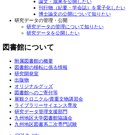
論文・成果を公開したい
刊行物（紀要・学会誌）を電子化したい
博士論文の公開について知りたい
研究データの管理・公開
研究データの管理について知りたい
研究データを公開したい
図書館について
附属図書館の概要
図書館の移転に係る情報
研究開発室
出版物
オリジナルグッズ
図書館へのご寄付等
展観クロニクル/貴重文物講習会
ライブラリーサイエンス専攻
研究データ管理支援部門
九州地区大学図書館協議会
九州地区図書系二次専門試験