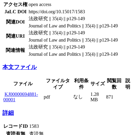
アクセス権
open access
JaLC DOI
https://doi.org/10.15017/1583
法政研究 || 35(4) || p129-149
関連DOI
Journal of Law and Politics || 35(4) || p129-149
法政研究 || 35(4) || p129-149
関連URI
Journal of Law and Politics || 35(4) || p129-149
法政研究 || 35(4) || p129-149
関連情報
Journal of Law and Politics || 35(4) || p129-149
本文ファイル
ファイルタ
利用条
閲覧回
説
ファイル
サイズ
イプ
件
数
明
KJ00000694881-
1.28
なし
pdf
871
00001
MB
詳細
レコードID
1583
査読有無
査読無