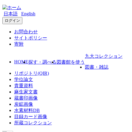
日本語
English
ログイン
お問合わせ
サイトポリシー
寄附
九大コレクション
HOME
探す・調べる
図書館を使う
図書・雑誌
リポジトリ(QIR)
学位論文
貴重資料
麻生家文書
蔵書印画像
炭鉱画像
水素材料DB
目録カード画像
所蔵コレクション