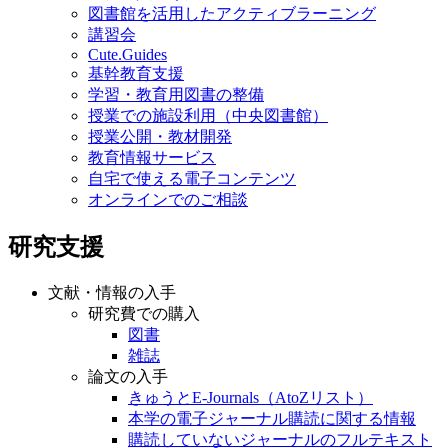
図書館を活用したアクティブラーニング
講習会
Cute.Guides
基幹教育支援
学習・教育用図書の整備
授業での施設利用（中央図書館）
授業公開・教材開発
教育情報サービス
自宅で使える電子コンテンツ
オンラインでのご相談
研究支援
文献・情報の入手
研究費での購入
図書
雑誌
論文の入手
きゅうとE-Journals（AtoZリスト）
本学の電子ジャーナル購読に関する情報
購読していないジャーナルのフルテキスト