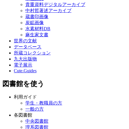
貴重資料デジタルアーカイブ
中村哲著述アーカイブ
蔵書印画像
炭鉱画像
水素材料DB
麻生家文書
世界の文献
データベース
所蔵コレクション
九大出版物
電子展示
Cute.Guides
図書館を使う
利用ガイド
学生・教職員の方
一般の方
各図書館
中央図書館
理系図書館