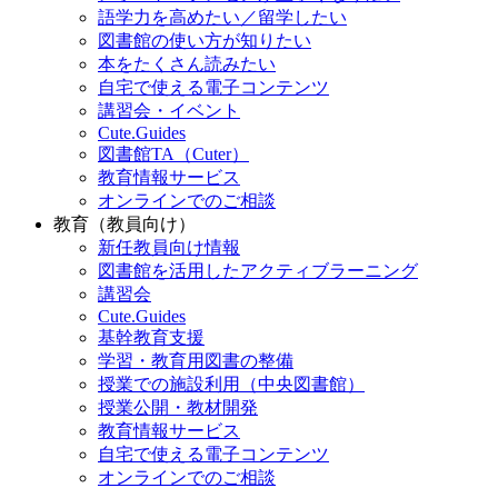
語学力を高めたい／留学したい
図書館の使い方が知りたい
本をたくさん読みたい
自宅で使える電子コンテンツ
講習会・イベント
Cute.Guides
図書館TA（Cuter）
教育情報サービス
オンラインでのご相談
教育（教員向け）
新任教員向け情報
図書館を活用したアクティブラーニング
講習会
Cute.Guides
基幹教育支援
学習・教育用図書の整備
授業での施設利用（中央図書館）
授業公開・教材開発
教育情報サービス
自宅で使える電子コンテンツ
オンラインでのご相談