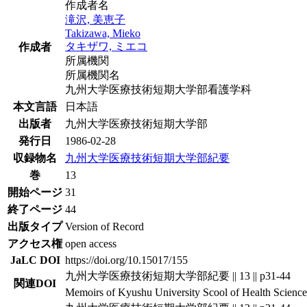
作成者名
滝沢, 美恵子
Takizawa, Mieko
タキザワ, ミエコ
作成者
所属機関
所属機関名
九州大学医療技術短期大学部看護学科
本文言語
日本語
出版者
九州大学医療技術短期大学部
発行日
1986-02-28
収録物名
九州大学医療技術短期大学部紀要
巻
13
開始ページ
31
終了ページ
44
出版タイプ
Version of Record
アクセス権
open access
JaLC DOI
https://doi.org/10.15017/155
九州大学医療技術短期大学部紀要 || 13 || p31-44
関連DOI
Memoirs of Kyushu University Scool of Health Sciences 