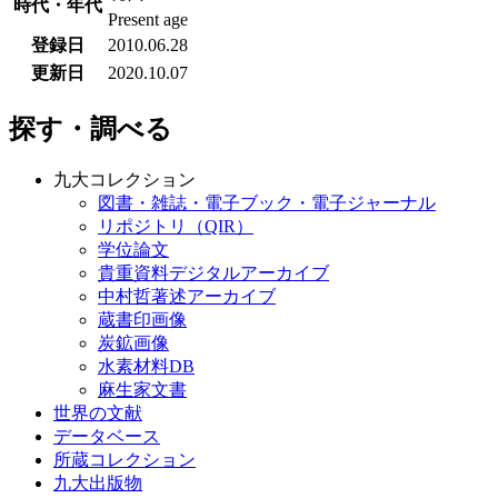
時代・年代
Present age
登録日
2010.06.28
更新日
2020.10.07
探す・調べる
九大コレクション
図書・雑誌・電子ブック・電子ジャーナル
リポジトリ（QIR）
学位論文
貴重資料デジタルアーカイブ
中村哲著述アーカイブ
蔵書印画像
炭鉱画像
水素材料DB
麻生家文書
世界の文献
データベース
所蔵コレクション
九大出版物