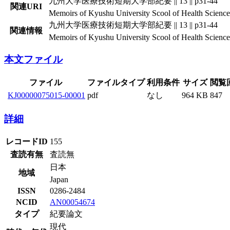
九州大学医療技術短期大学部紀要 || 13 || p31-44
関連URI
Memoirs of Kyushu University Scool of Health Sciences 
九州大学医療技術短期大学部紀要 || 13 || p31-44
関連情報
Memoirs of Kyushu University Scool of Health Sciences 
本文ファイル
ファイル
ファイルタイプ
利用条件
サイズ
閲覧
KJ00000075015-00001
pdf
なし
964 KB
847
詳細
レコードID
155
査読有無
査読無
日本
地域
Japan
ISSN
0286-2484
NCID
AN00054674
タイプ
紀要論文
現代