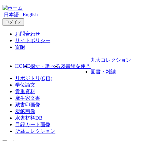
日本語
English
ログイン
お問合わせ
サイトポリシー
寄附
九大コレクション
HOME
探す・調べる
図書館を使う
図書・雑誌
リポジトリ(QIR)
学位論文
貴重資料
麻生家文書
蔵書印画像
炭鉱画像
水素材料DB
目録カード画像
所蔵コレクション