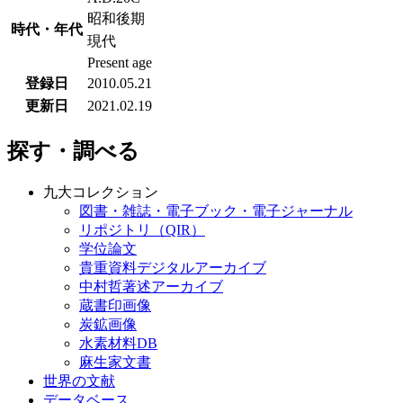
昭和後期
時代・年代
現代
Present age
登録日
2010.05.21
更新日
2021.02.19
探す・調べる
九大コレクション
図書・雑誌・電子ブック・電子ジャーナル
リポジトリ（QIR）
学位論文
貴重資料デジタルアーカイブ
中村哲著述アーカイブ
蔵書印画像
炭鉱画像
水素材料DB
麻生家文書
世界の文献
データベース