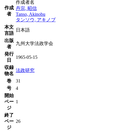
作成者名
作成
丹宗, 昭信
者
Tanso, Akinobu
タンソウ, アキノブ
本文
日本語
言語
出版
九州大学法政学会
者
発行
1965-05-15
日
収録
法政研究
物名
巻
31
号
4
開始
ペー
1
ジ
終了
ペー
26
ジ