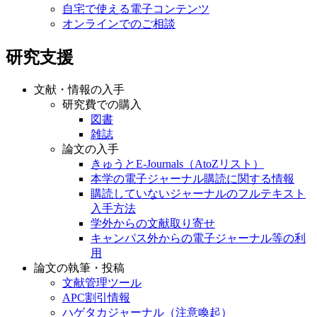
自宅で使える電子コンテンツ
オンラインでのご相談
研究支援
文献・情報の入手
研究費での購入
図書
雑誌
論文の入手
きゅうとE-Journals（AtoZリスト）
本学の電子ジャーナル購読に関する情報
購読していないジャーナルのフルテキスト
入手方法
学外からの文献取り寄せ
キャンパス外からの電子ジャーナル等の利
用
論文の執筆・投稿
文献管理ツール
APC割引情報
ハゲタカジャーナル（注意喚起）