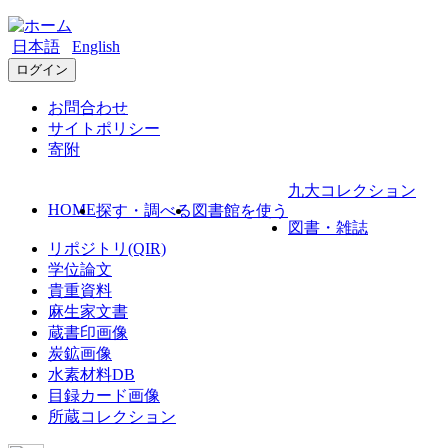
日本語
English
ログイン
お問合わせ
サイトポリシー
寄附
九大コレクション
HOME
探す・調べる
図書館を使う
図書・雑誌
リポジトリ(QIR)
学位論文
貴重資料
麻生家文書
蔵書印画像
炭鉱画像
水素材料DB
目録カード画像
所蔵コレクション