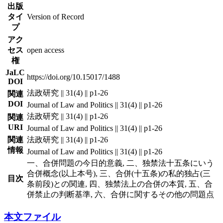
出版
タイ
Version of Record
プ
アク
セス
open access
権
JaLC
https://doi.org/10.15017/1488
DOI
法政研究 || 31(4) || p1-26
関連
DOI
Journal of Law and Politics || 31(4) || p1-26
法政研究 || 31(4) || p1-26
関連
URI
Journal of Law and Politics || 31(4) || p1-26
関連
法政研究 || 31(4) || p1-26
情報
Journal of Law and Politics || 31(4) || p1-26
一、合併問題の今日的意義, 二、独禁法十五条にいう
合併概念(以上本号), 三、合併(十五条)の私的独占(三
目次
条前段)との関連, 四、独禁法上の合併の本質, 五、合
併禁止の判断基準, 六、合併に関するその他の問題点
本文ファイル