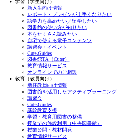
学習（学生向け）
新入生向け情報
レポート・プレゼンが上手くなりたい
語学力を高めたい／留学したい
図書館の使い方が知りたい
本をたくさん読みたい
自宅で使える電子コンテンツ
講習会・イベント
Cute.Guides
図書館TA（Cuter）
教育情報サービス
オンラインでのご相談
教育（教員向け）
新任教員向け情報
図書館を活用したアクティブラーニング
講習会
Cute.Guides
基幹教育支援
学習・教育用図書の整備
授業での施設利用（中央図書館）
授業公開・教材開発
教育情報サービス