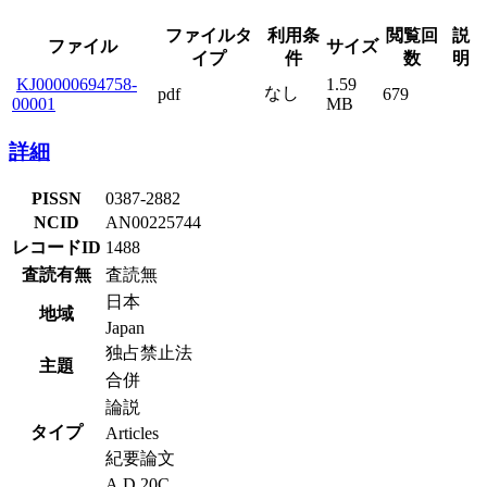
ファイルタ
利用条
閲覧回
説
ファイル
サイズ
イプ
件
数
明
KJ00000694758-
1.59
なし
pdf
679
00001
MB
詳細
PISSN
0387-2882
NCID
AN00225744
レコードID
1488
査読有無
査読無
日本
地域
Japan
独占禁止法
主題
合併
論説
タイプ
Articles
紀要論文
A.D.20C