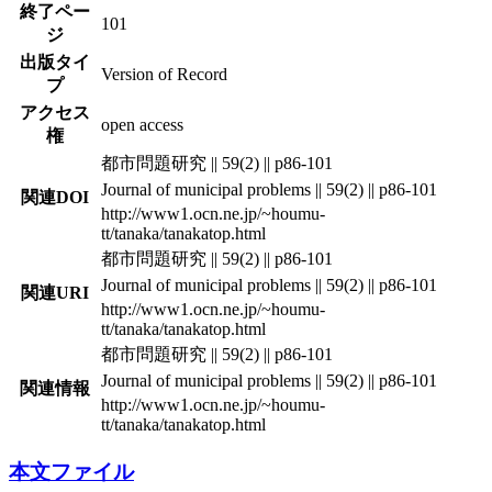
終了ペー
101
ジ
出版タイ
Version of Record
プ
アクセス
open access
権
都市問題研究 || 59(2) || p86-101
Journal of municipal problems || 59(2) || p86-101
関連DOI
http://www1.ocn.ne.jp/~houmu-
tt/tanaka/tanakatop.html
都市問題研究 || 59(2) || p86-101
Journal of municipal problems || 59(2) || p86-101
関連URI
http://www1.ocn.ne.jp/~houmu-
tt/tanaka/tanakatop.html
都市問題研究 || 59(2) || p86-101
Journal of municipal problems || 59(2) || p86-101
関連情報
http://www1.ocn.ne.jp/~houmu-
tt/tanaka/tanakatop.html
本文ファイル