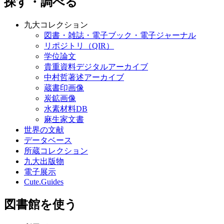
探す・調べる
九大コレクション
図書・雑誌・電子ブック・電子ジャーナル
リポジトリ（QIR）
学位論文
貴重資料デジタルアーカイブ
中村哲著述アーカイブ
蔵書印画像
炭鉱画像
水素材料DB
麻生家文書
世界の文献
データベース
所蔵コレクション
九大出版物
電子展示
Cute.Guides
図書館を使う