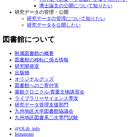
博士論文の公開について知りたい
研究データの管理・公開
研究データの管理について知りたい
研究データを公開したい
図書館について
附属図書館の概要
図書館の移転に係る情報
研究開発室
出版物
オリジナルグッズ
図書館へのご寄付等
展観クロニクル/貴重文物講習会
ライブラリーサイエンス専攻
研究データ管理支援部門
九州地区大学図書館協議会
九州地区図書系二次専門試験
@QLib_info
Instagram