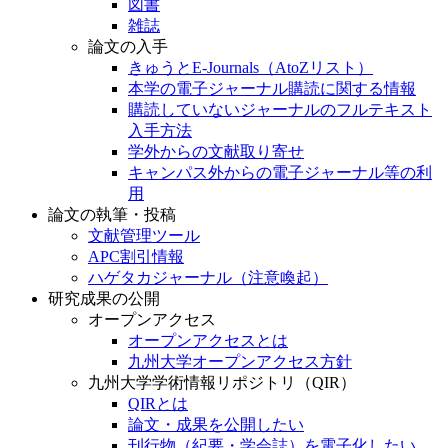
図書
雑誌
論文の入手
きゅうとE-Journals（AtoZリスト）
本学の電子ジャーナル購読に関する情報
購読していないジャーナルのフルテキスト
入手方法
学外からの文献取り寄せ
キャンパス外からの電子ジャーナル等の利
用
論文の執筆・投稿
文献管理ツール
APC割引情報
ハゲタカジャーナル（注意喚起）
研究成果の公開
オープンアクセス
オープンアクセスとは
九州大学オープンアクセス方針
九州大学学術情報リポジトリ（QIR）
QIRとは
論文・成果を公開したい
刊行物（紀要・学会誌）を電子化したい