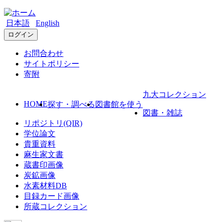
日本語
English
ログイン
お問合わせ
サイトポリシー
寄附
九大コレクション
HOME
探す・調べる
図書館を使う
図書・雑誌
リポジトリ(QIR)
学位論文
貴重資料
麻生家文書
蔵書印画像
炭鉱画像
水素材料DB
目録カード画像
所蔵コレクション