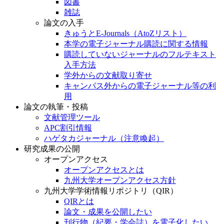
図書
雑誌
論文の入手
きゅうとE-Journals（AtoZリスト）
本学の電子ジャーナル購読に関する情報
購読していないジャーナルのフルテキスト
入手方法
学外からの文献取り寄せ
キャンパス外からの電子ジャーナル等の利
用
論文の執筆・投稿
文献管理ツール
APC割引情報
ハゲタカジャーナル（注意喚起）
研究成果の公開
オープンアクセス
オープンアクセスとは
九州大学オープンアクセス方針
九州大学学術情報リポジトリ（QIR）
QIRとは
論文・成果を公開したい
刊行物（紀要・学会誌）を電子化したい