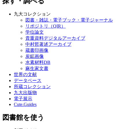
探す・調べる
九大コレクション
図書・雑誌・電子ブック・電子ジャーナル
リポジトリ（QIR）
学位論文
貴重資料デジタルアーカイブ
中村哲著述アーカイブ
蔵書印画像
炭鉱画像
水素材料DB
麻生家文書
世界の文献
データベース
所蔵コレクション
九大出版物
電子展示
Cute.Guides
図書館を使う