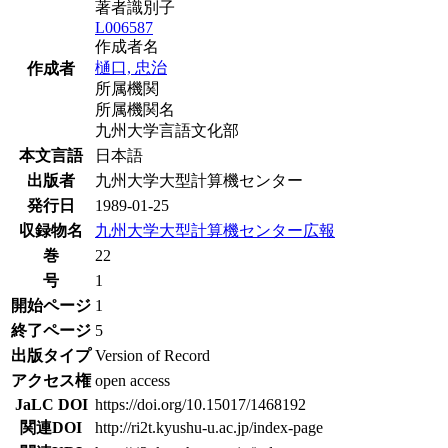
著者識別子
L006587
作成者名
樋口, 忠治
作成者
所属機関
所属機関名
九州大学言語文化部
本文言語
日本語
出版者
九州大学大型計算機センター
発行日
1989-01-25
収録物名
九州大学大型計算機センター広報
巻
22
号
1
開始ページ
1
終了ページ
5
出版タイプ
Version of Record
アクセス権
open access
JaLC DOI
https://doi.org/10.15017/1468192
関連DOI
http://ri2t.kyushu-u.ac.jp/index-page