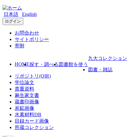
日本語
English
ログイン
お問合わせ
サイトポリシー
寄附
九大コレクション
HOME
探す・調べる
図書館を使う
図書・雑誌
リポジトリ(QIR)
学位論文
貴重資料
麻生家文書
蔵書印画像
炭鉱画像
水素材料DB
目録カード画像
所蔵コレクション