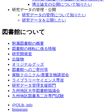
博士論文の公開について知りたい
研究データの管理・公開
研究データの管理について知りたい
研究データを公開したい
図書館について
附属図書館の概要
図書館の移転に係る情報
研究開発室
出版物
オリジナルグッズ
図書館へのご寄付等
展観クロニクル/貴重文物講習会
ライブラリーサイエンス専攻
研究データ管理支援部門
九州地区大学図書館協議会
九州地区図書系二次専門試験
@QLib_info
Instagram