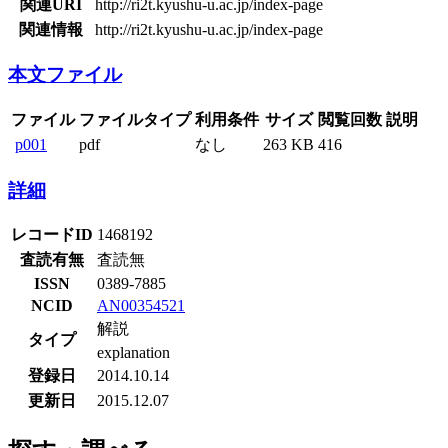
関連URI
http://ri2t.kyushu-u.ac.jp/index-page
関連情報
http://ri2t.kyushu-u.ac.jp/index-page
本文ファイル
ファイル
ファイルタイプ
利用条件
サイズ
閲覧回数
説明
p001
pdf
なし
263 KB
416
詳細
レコードID
1468192
査読有無
査読無
ISSN
0389-7885
NCID
AN00354521
解説
タイプ
explanation
登録日
2014.10.14
更新日
2015.12.07