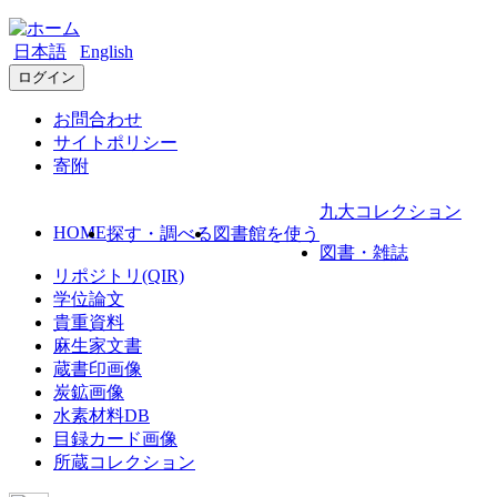
日本語
English
ログイン
お問合わせ
サイトポリシー
寄附
九大コレクション
HOME
探す・調べる
図書館を使う
図書・雑誌
リポジトリ(QIR)
学位論文
貴重資料
麻生家文書
蔵書印画像
炭鉱画像
水素材料DB
目録カード画像
所蔵コレクション