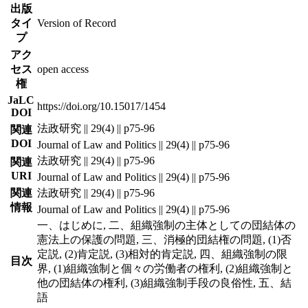
出版
タイ
Version of Record
プ
アク
セス
open access
権
JaLC
https://doi.org/10.15017/1454
DOI
法政研究 || 29(4) || p75-96
関連
DOI
Journal of Law and Politics || 29(4) || p75-96
法政研究 || 29(4) || p75-96
関連
URI
Journal of Law and Politics || 29(4) || p75-96
関連
法政研究 || 29(4) || p75-96
情報
Journal of Law and Politics || 29(4) || p75-96
一、はじめに, 二、組織強制の主体としての団結体の
憲法上の保護の問題, 三、消極的団結権の問題, (1)否
定説, (2)肯定説, (3)相対的肯定説, 四、組織強制の限
目次
界, (1)組織強制と個々の労働者の権利, (2)組織強制と
他の団結体の権利, (3)組織強制手段の良俗性, 五、結
語