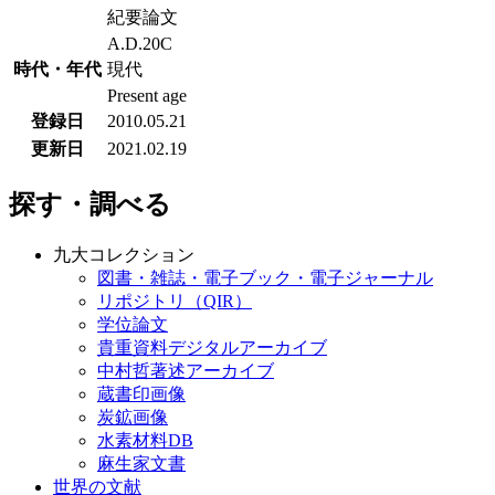
紀要論文
A.D.20C
時代・年代
現代
Present age
登録日
2010.05.21
更新日
2021.02.19
探す・調べる
九大コレクション
図書・雑誌・電子ブック・電子ジャーナル
リポジトリ（QIR）
学位論文
貴重資料デジタルアーカイブ
中村哲著述アーカイブ
蔵書印画像
炭鉱画像
水素材料DB
麻生家文書
世界の文献