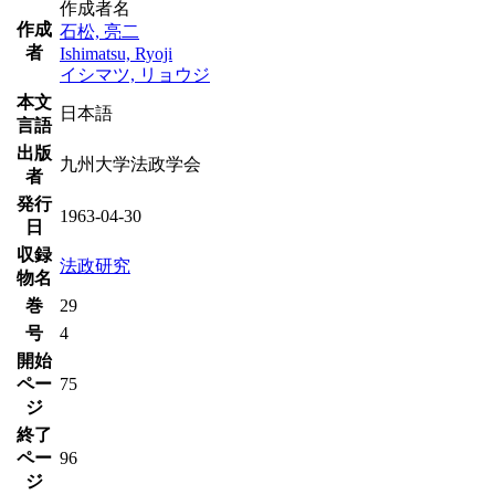
作成者名
作成
石松, 亮二
者
Ishimatsu, Ryoji
イシマツ, リョウジ
本文
日本語
言語
出版
九州大学法政学会
者
発行
1963-04-30
日
収録
法政研究
物名
巻
29
号
4
開始
ペー
75
ジ
終了
ペー
96
ジ