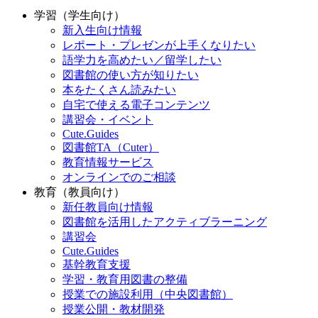
学習（学生向け）
新入生向け情報
レポート・プレゼンが上手くなりたい
語学力を高めたい／留学したい
図書館の使い方が知りたい
本をたくさん読みたい
自宅で使える電子コンテンツ
講習会・イベント
Cute.Guides
図書館TA（Cuter）
教育情報サービス
オンラインでのご相談
教育（教員向け）
新任教員向け情報
図書館を活用したアクティブラーニング
講習会
Cute.Guides
基幹教育支援
学習・教育用図書の整備
授業での施設利用（中央図書館）
授業公開・教材開発