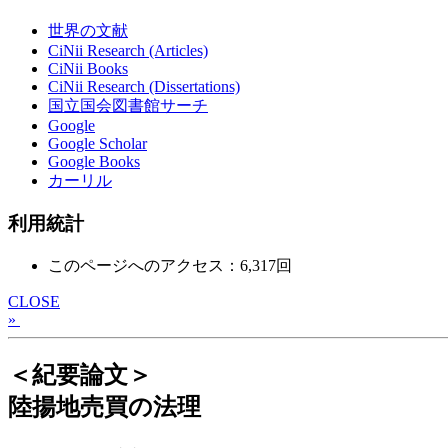
世界の文献
CiNii Research (Articles)
CiNii Books
CiNii Research (Dissertations)
国立国会図書館サーチ
Google
Google Scholar
Google Books
カーリル
利用統計
このページへのアクセス：6,317回
CLOSE
»
＜紀要論文＞
陸揚地売買の法理