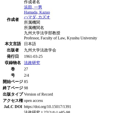
作成者名
浜田, 一男
Hamada, Kazuo
ハマダ, カズオ
作成者
所属機関
所属機関名
九州大学法学部教授
Professor, Faculty of Law, Kyushu University
本文言語
日本語
出版者
九州大学法政学会
発行日
1961-03-25
収録物名
法政研究
巻
27
号
2/4
開始ページ
85
終了ページ
98
出版タイプ
Version of Record
アクセス権
open access
JaLC DOI
https://doi.org/10.15017/1391
法政研究 || 27(2/4) || p85-98