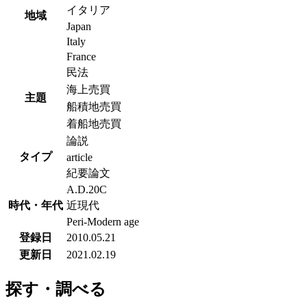
イタリア
地域
Japan
Italy
France
民法
海上売買
主題
船積地売買
着船地売買
論説
タイプ
article
紀要論文
A.D.20C
時代・年代
近現代
Peri-Modern age
登録日
2010.05.21
更新日
2021.02.19
探す・調べる