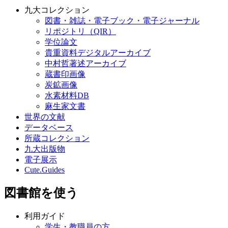
九大コレクション
図書・雑誌・電子ブック・電子ジャーナル
リポジトリ（QIR）
学位論文
貴重資料デジタルアーカイブ
中村哲著述アーカイブ
蔵書印画像
炭鉱画像
水素材料DB
麻生家文書
世界の文献
データベース
所蔵コレクション
九大出版物
電子展示
Cute.Guides
図書館を使う
利用ガイド
学生・教職員の方