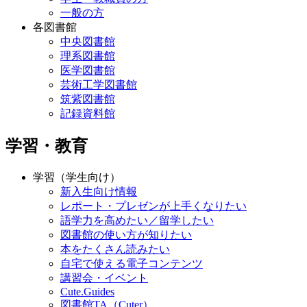
一般の方
各図書館
中央図書館
理系図書館
医学図書館
芸術工学図書館
筑紫図書館
記録資料館
学習・教育
学習（学生向け）
新入生向け情報
レポート・プレゼンが上手くなりたい
語学力を高めたい／留学したい
図書館の使い方が知りたい
本をたくさん読みたい
自宅で使える電子コンテンツ
講習会・イベント
Cute.Guides
図書館TA（Cuter）