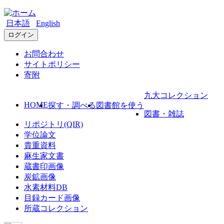
日本語
English
ログイン
お問合わせ
サイトポリシー
寄附
九大コレクション
HOME
探す・調べる
図書館を使う
図書・雑誌
リポジトリ(QIR)
学位論文
貴重資料
麻生家文書
蔵書印画像
炭鉱画像
水素材料DB
目録カード画像
所蔵コレクション