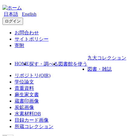
日本語
English
ログイン
お問合わせ
サイトポリシー
寄附
九大コレクション
HOME
探す・調べる
図書館を使う
図書・雑誌
リポジトリ(QIR)
学位論文
貴重資料
麻生家文書
蔵書印画像
炭鉱画像
水素材料DB
目録カード画像
所蔵コレクション