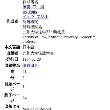
作成者名
伊藤, 不二男
Ito, Fujio
イトウ, フジオ
作成者
所属機関
所属機関名
九州大学法学部 : 助教授
Faculty of Law, Kyushu University : Associate
professor
本文言語
日本語
出版者
九州大学法政学会
発行日
1954-02-28
収録物名
法政研究
巻
21
号
2
開始ペー
1
ジ
終了ペー
24
ジ
出版タイ
Version of Record