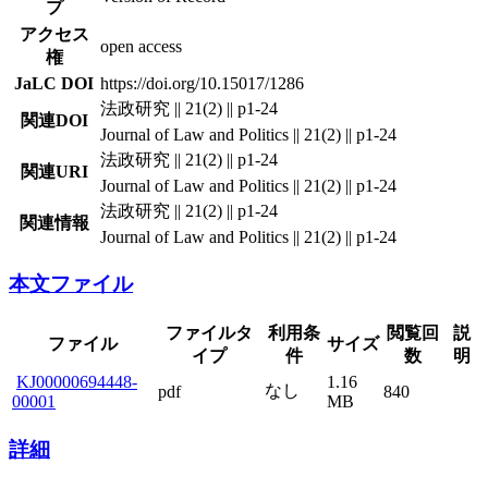
プ
アクセス
open access
権
JaLC DOI
https://doi.org/10.15017/1286
法政研究 || 21(2) || p1-24
関連DOI
Journal of Law and Politics || 21(2) || p1-24
法政研究 || 21(2) || p1-24
関連URI
Journal of Law and Politics || 21(2) || p1-24
法政研究 || 21(2) || p1-24
関連情報
Journal of Law and Politics || 21(2) || p1-24
本文ファイル
ファイルタ
利用条
閲覧回
説
ファイル
サイズ
イプ
件
数
明
KJ00000694448-
1.16
なし
pdf
840
00001
MB
詳細