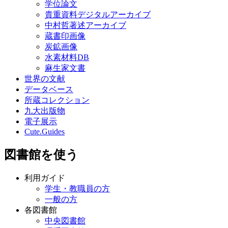
学位論文
貴重資料デジタルアーカイブ
中村哲著述アーカイブ
蔵書印画像
炭鉱画像
水素材料DB
麻生家文書
世界の文献
データベース
所蔵コレクション
九大出版物
電子展示
Cute.Guides
図書館を使う
利用ガイド
学生・教職員の方
一般の方
各図書館
中央図書館