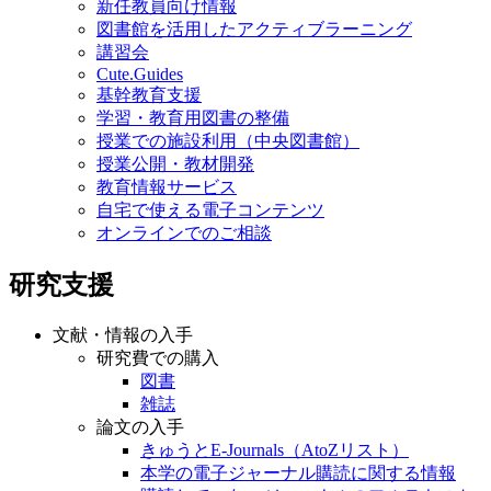
新任教員向け情報
図書館を活用したアクティブラーニング
講習会
Cute.Guides
基幹教育支援
学習・教育用図書の整備
授業での施設利用（中央図書館）
授業公開・教材開発
教育情報サービス
自宅で使える電子コンテンツ
オンラインでのご相談
研究支援
文献・情報の入手
研究費での購入
図書
雑誌
論文の入手
きゅうとE-Journals（AtoZリスト）
本学の電子ジャーナル購読に関する情報