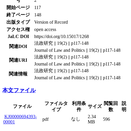
号
2
開始ページ
117
終了ページ
148
出版タイプ
Version of Record
アクセス権
open access
JaLC DOI
https://doi.org/10.15017/1268
法政研究 || 19(2) || p117-148
関連DOI
Journal of Law and Politics || 19(2) || p117-148
法政研究 || 19(2) || p117-148
関連URI
Journal of Law and Politics || 19(2) || p117-148
法政研究 || 19(2) || p117-148
関連情報
Journal of Law and Politics || 19(2) || p117-148
本文ファイル
ファイルタ
利用条
閲覧回
説
ファイル
サイズ
イプ
件
数
明
KJ00000694393-
2.34
なし
pdf
596
00001
MB