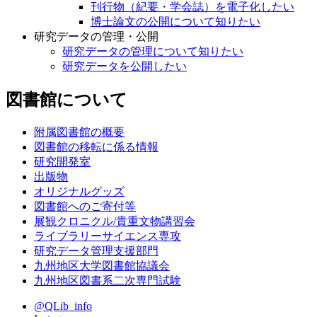
刊行物（紀要・学会誌）を電子化したい
博士論文の公開について知りたい
研究データの管理・公開
研究データの管理について知りたい
研究データを公開したい
図書館について
附属図書館の概要
図書館の移転に係る情報
研究開発室
出版物
オリジナルグッズ
図書館へのご寄付等
展観クロニクル/貴重文物講習会
ライブラリーサイエンス専攻
研究データ管理支援部門
九州地区大学図書館協議会
九州地区図書系二次専門試験
@QLib_info