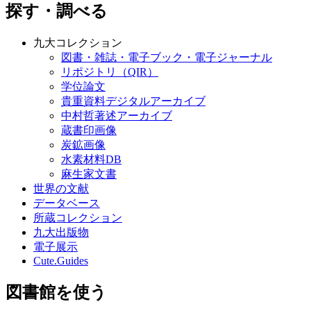
探す・調べる
九大コレクション
図書・雑誌・電子ブック・電子ジャーナル
リポジトリ（QIR）
学位論文
貴重資料デジタルアーカイブ
中村哲著述アーカイブ
蔵書印画像
炭鉱画像
水素材料DB
麻生家文書
世界の文献
データベース
所蔵コレクション
九大出版物
電子展示
Cute.Guides
図書館を使う