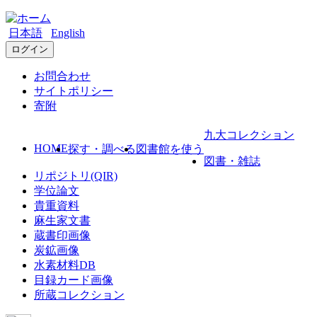
日本語
English
ログイン
お問合わせ
サイトポリシー
寄附
九大コレクション
HOME
探す・調べる
図書館を使う
図書・雑誌
リポジトリ(QIR)
学位論文
貴重資料
麻生家文書
蔵書印画像
炭鉱画像
水素材料DB
目録カード画像
所蔵コレクション