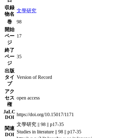
収録
文學研究
物名
巻
98
開始
ペー
17
ジ
終了
ペー
35
ジ
出版
タイ
Version of Record
プ
アク
セス
open access
権
JaLC
https://doi.org/10.15017/1171
DOI
文學研究 || 98 || p17-35
関連
Studies in literature || 98 || p17-35
DOI