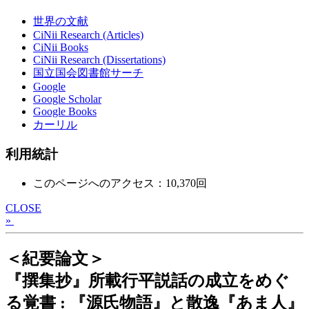
世界の文献
CiNii Research (Articles)
CiNii Books
CiNii Research (Dissertations)
国立国会図書館サーチ
Google
Google Scholar
Google Books
カーリル
利用統計
このページへのアクセス：10,370回
CLOSE
»
＜紀要論文＞
『撰集抄』所載行平説話の成立をめぐ
る覚書 : 『源氏物語』と散逸『あま人』