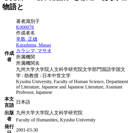
物語と
著者識別子
K000078
作成者名
辛島, 正雄
Karashima, Masao
カラシマ, マサオ
作成
所属機関
者
所属機関名
九州大学大学院人文科学研究院文学部門国語学国文
学 : 助教授 : 日本中世文学
Kyushu University, Faculty of Human Science, Department
of Literature, Japanese and Japanese Literature, Assistant
Professor, Japanese
本文
日本語
言語
出版
九州大学大学院人文科学研究院
者
Faculty of Humanities, Kyushu University
発行
2001-03-30
日