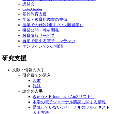
講習会
Cute.Guides
基幹教育支援
学習・教育用図書の整備
授業での施設利用（中央図書館）
授業公開・教材開発
教育情報サービス
自宅で使える電子コンテンツ
オンラインでのご相談
研究支援
文献・情報の入手
研究費での購入
図書
雑誌
論文の入手
きゅうとE-Journals（AtoZリスト）
本学の電子ジャーナル購読に関する情報
購読していないジャーナルのフルテキスト
入手方法