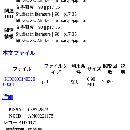
http://www2.lit.kyushu-u.ac.jp/japano/
文學研究 || 98 || p17-35
関連
Studies in literature || 98 || p17-35
URI
http://www2.lit.kyushu-u.ac.jp/japano/
文學研究 || 98 || p17-35
関連
Studies in literature || 98 || p17-35
情報
http://www2.lit.kyushu-u.ac.jp/japano/
本文ファイル
ファイルタ
利用条
閲覧回
説
ファイル
サイズ
イプ
件
数
明
KJ00000148328-
0.98
なし
pdf
3,089
00001
MB
詳細
PISSN
0387-2823
NCID
AN00221175
レコードID
1171
査読有無
査読無