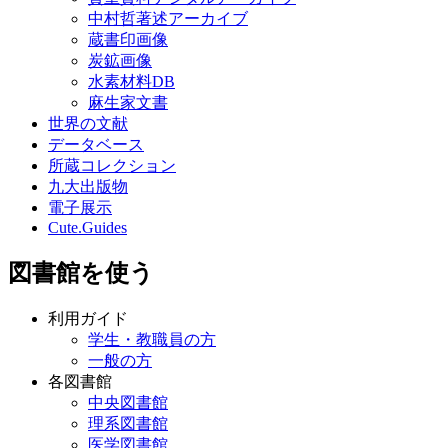
中村哲著述アーカイブ
蔵書印画像
炭鉱画像
水素材料DB
麻生家文書
世界の文献
データベース
所蔵コレクション
九大出版物
電子展示
Cute.Guides
図書館を使う
利用ガイド
学生・教職員の方
一般の方
各図書館
中央図書館
理系図書館
医学図書館