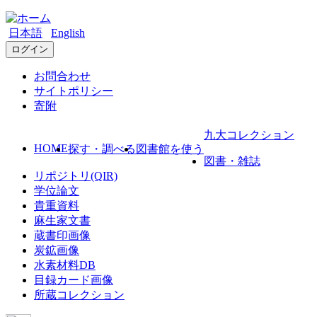
日本語
English
ログイン
お問合わせ
サイトポリシー
寄附
九大コレクション
HOME
探す・調べる
図書館を使う
図書・雑誌
リポジトリ(QIR)
学位論文
貴重資料
麻生家文書
蔵書印画像
炭鉱画像
水素材料DB
目録カード画像
所蔵コレクション