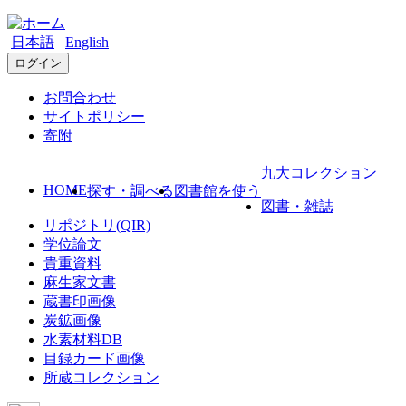
日本語
English
ログイン
お問合わせ
サイトポリシー
寄附
九大コレクション
HOME
探す・調べる
図書館を使う
図書・雑誌
リポジトリ(QIR)
学位論文
貴重資料
麻生家文書
蔵書印画像
炭鉱画像
水素材料DB
目録カード画像
所蔵コレクション