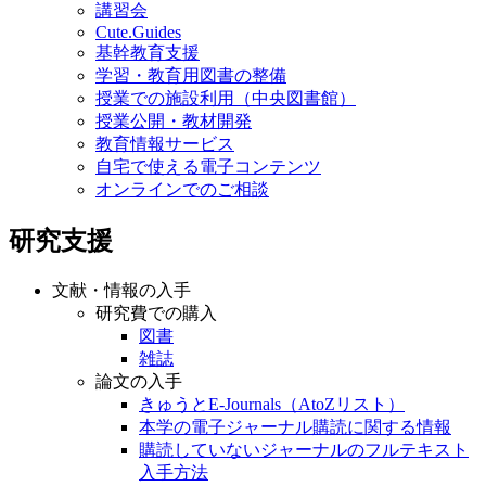
講習会
Cute.Guides
基幹教育支援
学習・教育用図書の整備
授業での施設利用（中央図書館）
授業公開・教材開発
教育情報サービス
自宅で使える電子コンテンツ
オンラインでのご相談
研究支援
文献・情報の入手
研究費での購入
図書
雑誌
論文の入手
きゅうとE-Journals（AtoZリスト）
本学の電子ジャーナル購読に関する情報
購読していないジャーナルのフルテキスト
入手方法