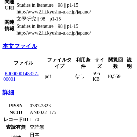
関連
Studies in literature || 98 || p1-15
URI
http://www2.lit.kyushu-u.ac.jp/japano/
文學研究 || 98 || p1-15
関連
Studies in literature || 98 || p1-15
情報
http://www2.lit.kyushu-u.ac.jp/japano/
本文ファイル
ファイルタ
利用条
サイ
閲覧回
説
ファイル
イプ
件
ズ
数
明
KJ00000148327-
595
なし
pdf
10,559
00001
KB
詳細
PISSN
0387-2823
NCID
AN00221175
レコードID
1170
査読有無
査読無
日本