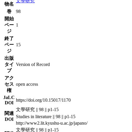
文學研究
物名
巻
98
開始
ペー
1
ジ
終了
ペー
15
ジ
出版
タイ
Version of Record
プ
アク
セス
open access
権
JaLC
https://doi.org/10.15017/1170
DOI
文學研究 || 98 || p1-15
関連
Studies in literature || 98 || p1-15
DOI
http://www2.lit.kyushu-u.ac.jp/japano/
文學研究 || 98 || p1-15