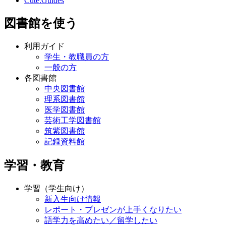
Cute.Guides
図書館を使う
利用ガイド
学生・教職員の方
一般の方
各図書館
中央図書館
理系図書館
医学図書館
芸術工学図書館
筑紫図書館
記録資料館
学習・教育
学習（学生向け）
新入生向け情報
レポート・プレゼンが上手くなりたい
語学力を高めたい／留学したい