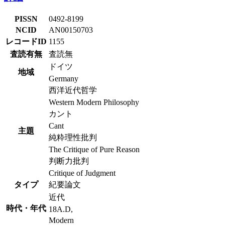
PISSN
0492-8199
NCID
AN00150703
レコードID
1155
査読有無
査読無
ドイツ
地域
Germany
西洋近代哲学
Western Modern Philosophy
カント
Cant
主題
純粋理性批判
The Critique of Pure Reason
判断力批判
Critique of Judgment
タイプ
紀要論文
近代
時代・年代
18A.D,
Modern