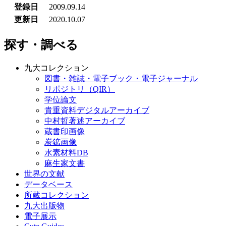
登録日
2009.09.14
更新日
2020.10.07
探す・調べる
九大コレクション
図書・雑誌・電子ブック・電子ジャーナル
リポジトリ（QIR）
学位論文
貴重資料デジタルアーカイブ
中村哲著述アーカイブ
蔵書印画像
炭鉱画像
水素材料DB
麻生家文書
世界の文献
データベース
所蔵コレクション
九大出版物
電子展示