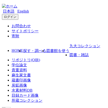
日本語
English
ログイン
お問合わせ
サイトポリシー
寄附
九大コレクション
HOME
探す・調べる
図書館を使う
図書・雑誌
リポジトリ(QIR)
学位論文
貴重資料
麻生家文書
蔵書印画像
炭鉱画像
水素材料DB
目録カード画像
所蔵コレクション