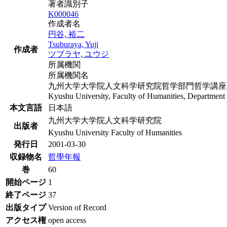
著者識別子
K000046
作成者名
円谷, 裕二
Tsuburaya, Yuji
作成者
ツブラヤ, ユウジ
所属機関
所属機関名
九州大学大学院人文科学研究院哲学部門哲学講座 : 
Kyushu University, Faculty of Humanities, Department 
本文言語
日本語
九州大学大学院人文科学研究院
出版者
Kyushu University Faculty of Humanities
発行日
2001-03-30
収録物名
哲學年報
巻
60
開始ページ
1
終了ページ
37
出版タイプ
Version of Record
アクセス権
open access