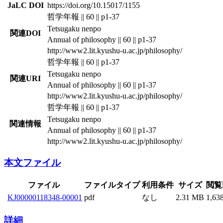
JaLC DOI
https://doi.org/10.15017/1155
哲学年報 || 60 || p1-37
Tetsugaku nenpo
関連DOI
Annual of philosophy || 60 || p1-37
http://www2.lit.kyushu-u.ac.jp/philosophy/
哲学年報 || 60 || p1-37
Tetsugaku nenpo
関連URI
Annual of philosophy || 60 || p1-37
http://www2.lit.kyushu-u.ac.jp/philosophy/
哲学年報 || 60 || p1-37
Tetsugaku nenpo
関連情報
Annual of philosophy || 60 || p1-37
http://www2.lit.kyushu-u.ac.jp/philosophy/
本文ファイル
ファイル
ファイルタイプ
利用条件
サイズ
閲覧
KJ00000118348-00001
pdf
なし
2.31 MB
1,63
詳細